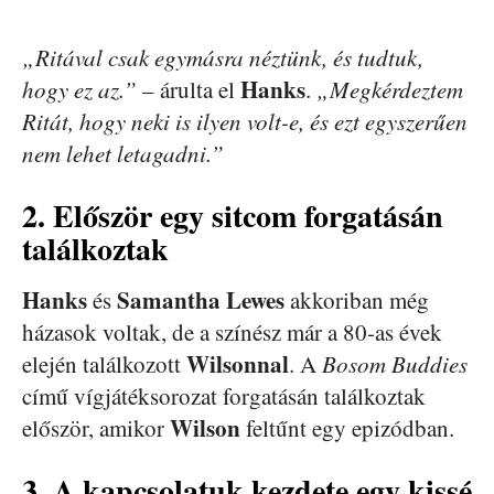
„Ritával csak egymásra néztünk, és tudtuk,
Hanks
hogy ez az.”
– árulta el
.
„Megkérdeztem
Ritát, hogy neki is ilyen volt-e, és ezt egyszerűen
nem lehet letagadni.”
2. Először egy sitcom forgatásán
találkoztak
Hanks
Samantha Lewes
és
akkoriban még
házasok voltak, de a színész már a 80-as évek
Wilsonnal
elején találkozott
. A
Bosom Buddies
című vígjátéksorozat forgatásán találkoztak
Wilson
először, amikor
feltűnt egy epizódban.
3. A kapcsolatuk kezdete egy kissé