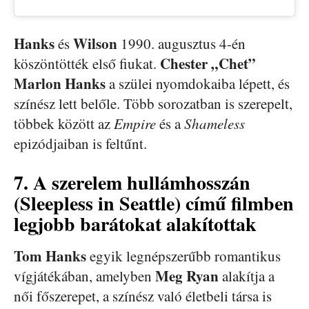
Hanks
Wilson
és
1990. augusztus 4-én
Chester „Chet”
köszöntötték első fiukat.
Marlon Hanks
a szülei nyomdokaiba lépett, és
színész lett belőle. Több sorozatban is szerepelt,
többek között az
Empire
és a
Shameless
epizódjaiban is feltűnt.
7. A szerelem hullámhosszán
(Sleepless in Seattle) című filmben
legjobb barátokat alakítottak
Tom Hanks
egyik legnépszerűbb romantikus
Meg Ryan
vígjátékában, amelyben
alakítja a
női főszerepet, a színész való életbeli társa is