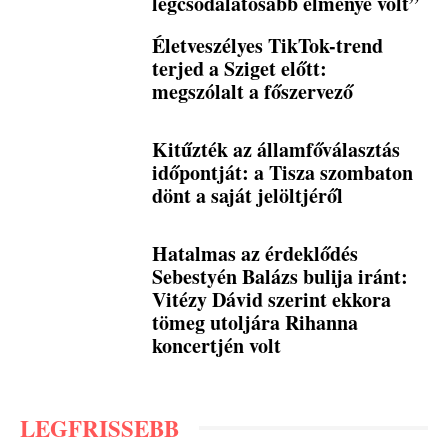
legcsodálatosabb élménye volt”
Életveszélyes TikTok-trend
terjed a Sziget előtt:
megszólalt a főszervező
Kitűzték az államfőválasztás
időpontját: a Tisza szombaton
dönt a saját jelöltjéről
Hatalmas az érdeklődés
Sebestyén Balázs bulija iránt:
Vitézy Dávid szerint ekkora
tömeg utoljára Rihanna
koncertjén volt
LEGFRISSEBB