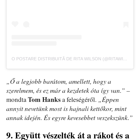
O POSTARE DISTRIBUITĂ DE RITA WILSON (@RITAWILSON)
„Ő a legjobb barátom, amellett, hogy a
szerelmem, és ez már a kezdetek óta így van.”
–
Tom Hanks
mondta
a feleségéről.
„Éppen
annyit nevetünk most is hajnali kettőkor, mint
annak idején. És egyre kevesebbet veszekszünk.”
9. Együtt vészelték át a rákot és a