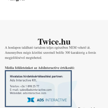
Twice.hu
A honlapon található tartalom teljes egészében NEM vehető át.
Amennyiben mégis közölni szeretnél belőle 300 karakterig a forrás
megjelölésével megteheted.
Média felületeinket az AdsInteractive értékesíti: