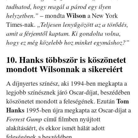
tudhatod, hogy reagál a párod egy ilyen
Wilson
helyzetben.”
– mondta
a New York
Times-nak.
„Teljesen lenyűgözött az a törődés,
amit a férjemtől kaptam. Ki gondolta volna,
hogy ez még közelebb hoz minket egymáshoz?”
10. Hanks többször is köszönetet
mondott Wilsonnak a sikereiért
A díjnyertes színész, aki 1994-ben megkapta a
legjobb színésznek járó Oscar-díjat, beszédében
Tom
köszönetet mondott a feleségének. Ezután
Hanks
1995-ben újra megkapta az Oscar-díjat a
Forrest Gump
című filmben nyújtott
alakításáért, és ekkor ismét hálát adott
feleségének a beszédében.