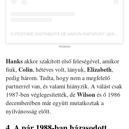
O POSTARE DISTRIBUITĂ DE AARON RAPOPORT (@AARONRAPOPORT)
Hirdetés
Hanks
akkor szakított első feleségével, amikor
Colin
Elizabeth
fiuk,
, hétéves volt, lányuk,
,
pedig három. Tudta, hogy nem a megfelelő
partnerrel van, és valami hiányzik. A válást csak
Wilson
1987-ben véglegesítették, de
és ő 1986
decemberében már együtt mutatkoztak a
nyilvánosság előtt.
4. A pár 1988-ban házasodott