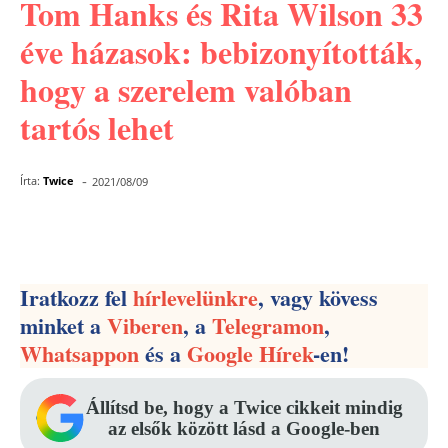
Tom Hanks és Rita Wilson 33
éve házasok: bebizonyították,
hogy a szerelem valóban
tartós lehet
-
Írta:
Twice
2021/08/09
Facebook
Pinterest
WhatsApp
Iratkozz fel
hírlevelünkre
, vagy kövess
minket a
Viberen
, a
Telegramon
,
Whatsappon
és a
Google Hírek
-en!
Állítsd be, hogy a Twice cikkeit mindig
az elsők között lásd a Google-ben