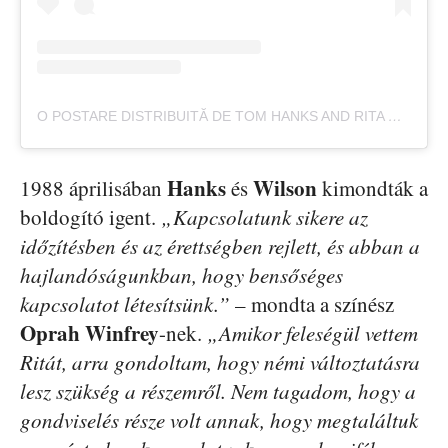
O POSTARE DISTRIBUITĂ DE TOM HANKS AND RITA WILSON (@TOMHANKS_RITAWILSONFAN)
Hanks
Wilson
1988 áprilisában
és
kimondták a
boldogító igent.
„Kapcsolatunk sikere az
időzítésben és az érettségben rejlett, és abban a
hajlandóságunkban, hogy bensőséges
kapcsolatot létesítsünk.”
– mondta a színész
Oprah Winfrey
-nek.
„Amikor feleségül vettem
Ritát, arra gondoltam, hogy némi változtatásra
lesz szükség a részemről. Nem tagadom, hogy a
gondviselés része volt annak, hogy megtaláltuk