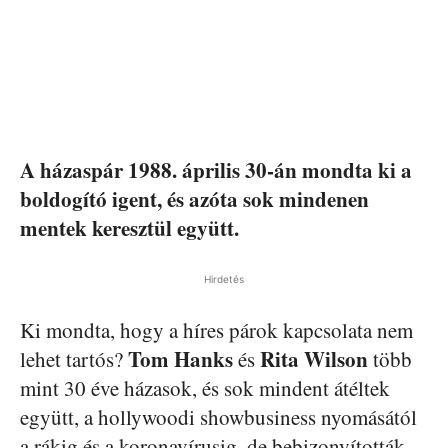
A házaspár 1988. április 30-án mondta ki a
boldogító igent, és azóta sok mindenen
mentek keresztül együtt.
Hirdetés
Ki mondta, hogy a híres párok kapcsolata nem
Tom Hanks
Rita Wilson
lehet tartós?
és
több
mint 30 éve házasok, és sok mindent átéltek
együtt, a hollywoodi showbusiness nyomásától
a rákig és a koronavírusig, de bebizonyították,