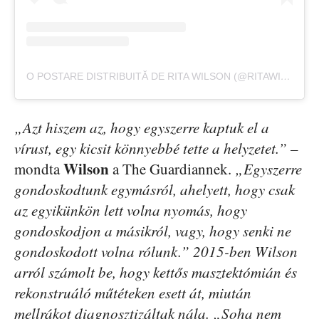
O POSTARE DISTRIBUITĂ DE RITA WILSON (@RITAWILSON)
„Azt hiszem az, hogy egyszerre kaptuk el a
vírust, egy kicsit könnyebbé tette a helyzetet.”
–
Wilson
mondta
a The Guardiannek.
„Egyszerre
gondoskodtunk egymásról, ahelyett, hogy csak
az egyikünkön lett volna nyomás, hogy
gondoskodjon a másikról, vagy, hogy senki ne
gondoskodott volna rólunk.” 2015-ben Wilson
arról számolt be, hogy kettős masztektómián és
rekonstruáló műtéteken esett át, miután
mellrákot diagnosztizáltak nála. „Soha nem