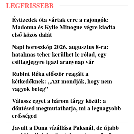
LEGFRISSEBB
Évtizedek óta vártak erre a rajongók:
Madonna és Kylie Minogue végre kiadta
első közös dalát
Napi horoszkóp 2026. augusztus 8-ra:
hatalmas teher kerülhet le rólad, egy
csillagjegyre igazi aranynap vár
Rubint Réka először reagált a
kétkedőknek: „Azt mondják, hogy nem
vagyok beteg”
Válassz egyet a három tárgy közül: a
döntésed megmutathatja, mi a legnagyobb
erősséged
Javult a Duna vízállása Paksnál, de újabb