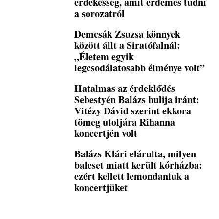
érdekesség, amit érdemes tudni
a sorozatról
Demcsák Zsuzsa könnyek
között állt a Siratófalnál:
„Életem egyik
legcsodálatosabb élménye volt”
Hatalmas az érdeklődés
Sebestyén Balázs bulija iránt:
Vitézy Dávid szerint ekkora
tömeg utoljára Rihanna
koncertjén volt
Balázs Klári elárulta, milyen
baleset miatt került kórházba:
ezért kellett lemondaniuk a
koncertjüket