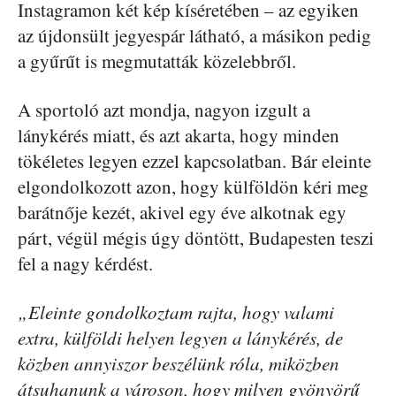
Instagramon két kép kíséretében – az egyiken
az újdonsült jegyespár látható, a másikon pedig
a gyűrűt is megmutatták közelebbről.
A sportoló azt mondja, nagyon izgult a
lánykérés miatt, és azt akarta, hogy minden
tökéletes legyen ezzel kapcsolatban. Bár eleinte
elgondolkozott azon, hogy külföldön kéri meg
barátnője kezét, akivel egy éve alkotnak egy
párt, végül mégis úgy döntött, Budapesten teszi
fel a nagy kérdést.
„Eleinte gondolkoztam rajta, hogy valami
extra, külföldi helyen legyen a lánykérés, de
közben annyiszor beszélünk róla, miközben
átsuhanunk a városon, hogy milyen gyönyörű