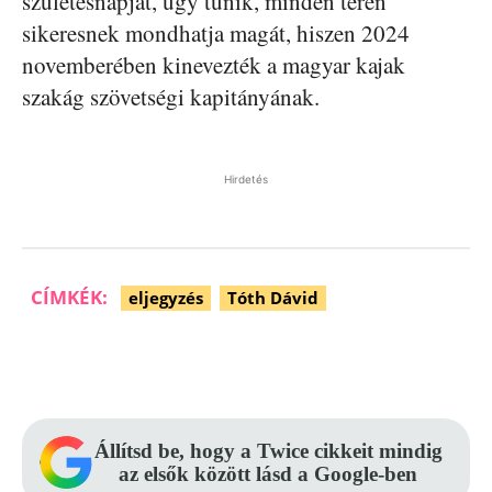
születésnapját, úgy tűnik, minden téren
sikeresnek mondhatja magát, hiszen 2024
novemberében kinevezték a magyar kajak
szakág szövetségi kapitányának.
Hirdetés
CÍMKÉK:
eljegyzés
Tóth Dávid
Facebook
Pinterest
WhatsApp
Állítsd be, hogy a Twice cikkeit mindig
az elsők között lásd a Google-ben