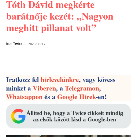
Tóth Dávid megkérte
barátnője kezét: „Nagyon
meghitt pillanat volt”
-
Írta:
Twice
2025/03/17
Facebook
Pinterest
WhatsApp
Iratkozz fel
hírlevelünkre
, vagy kövess
minket a
Viberen
, a
Telegramon
,
Whatsappon
és a
Google Hírek
-en!
Állítsd be, hogy a Twice cikkeit mindig
az elsők között lásd a Google-ben