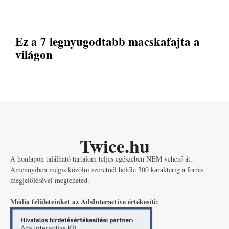
Ez a 7 legnyugodtabb macskafajta a
világon
Twice.hu
A honlapon található tartalom teljes egészében NEM vehető át.
Amennyiben mégis közölni szeretnél belőle 300 karakterig a forrás
megjelölésével megteheted.
Média felületeinket az AdsInteractive értékesíti: