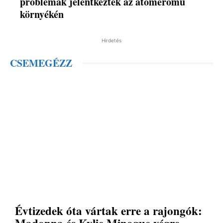
problémák jelentkeztek az atomerőmű
környékén
Hirdetés
CSEMEGÉZZ
Évtizedek óta vártak erre a rajongók:
Madonna és Kylie Minogue végre