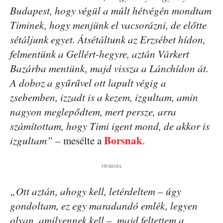
Budapest, hogy végül a múlt hétvégén mondtam
Timinek, hogy menjünk el vacsorázni, de előtte
sétáljunk egyet. Átsétáltunk az Erzsébet hídon,
felmentünk a Gellért-hegyre, aztán Várkert
Bazárba mentünk, majd vissza a Lánchídon át.
A doboz a gyűrűvel ott lapult végig a
zsebemben, izzadt is a kezem, izgultam, amin
nagyon meglepődtem, mert persze, arra
számítottam, hogy Timi igent mond, de akkor is
Borsnak
izgultam”
– mesélte a
.
Hirdetés
„Ott aztán, ahogy kell, letérdeltem – úgy
gondoltam, ez egy maradandó emlék, legyen
olyan, amilyennek kell –, majd feltettem a