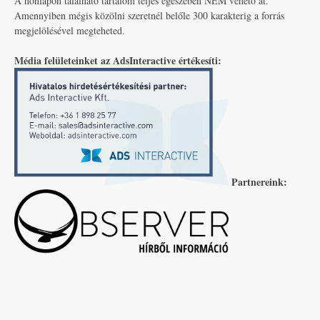
A honlapon található tartalom teljes egészében NEM vehető át.
Amennyiben mégis közölni szeretnél belőle 300 karakterig a forrás
megjelölésével megteheted.
Média felületeinket az AdsInteractive értékesíti:
Partnereink: