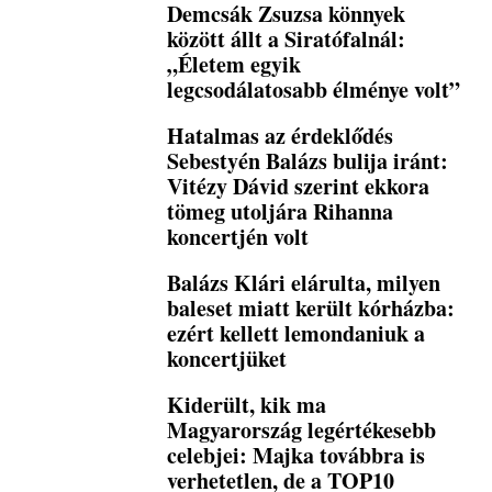
Demcsák Zsuzsa könnyek
között állt a Siratófalnál:
„Életem egyik
legcsodálatosabb élménye volt”
Hatalmas az érdeklődés
Sebestyén Balázs bulija iránt:
Vitézy Dávid szerint ekkora
tömeg utoljára Rihanna
koncertjén volt
Balázs Klári elárulta, milyen
baleset miatt került kórházba:
ezért kellett lemondaniuk a
koncertjüket
Kiderült, kik ma
Magyarország legértékesebb
celebjei: Majka továbbra is
verhetetlen, de a TOP10