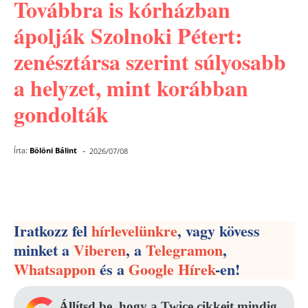
Továbbra is kórházban
ápolják Szolnoki Pétert:
zenésztársa szerint súlyosabb
a helyzet, mint korábban
gondolták
-
Írta:
Bölöni Bálint
2026/07/08
Facebook
Pinterest
WhatsApp
Iratkozz fel
hírlevelünkre
, vagy kövess
minket a
Viberen
, a
Telegramon
,
Whatsappon
és a
Google Hírek
-en!
Állítsd be, hogy a Twice cikkeit mindig