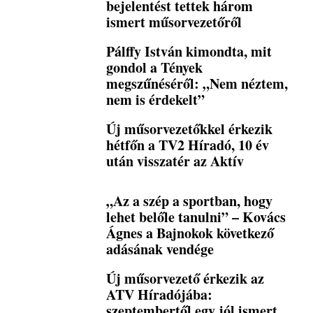
bejelentést tettek három
ismert műsorvezetőről
Pálffy István kimondta, mit
gondol a Tények
megszűnéséről: „Nem néztem,
nem is érdekelt”
Új műsorvezetőkkel érkezik
hétfőn a TV2 Híradó, 10 év
után visszatér az Aktív
„Az a szép a sportban, hogy
lehet belőle tanulni” – Kovács
Ágnes a Bajnokok következő
adásának vendége
Új műsorvezető érkezik az
ATV Híradójába:
szeptembertől egy jól ismert