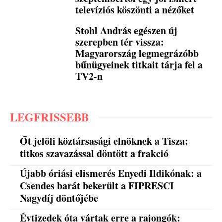
televíziós köszönti a nézőket
Stohl András egészen új
szerepben tér vissza:
Magyarország legmegrázóbb
bűnügyeinek titkait tárja fel a
TV2-n
LEGFRISSEBB
Őt jelöli köztársasági elnöknek a Tisza:
titkos szavazással döntött a frakció
Újabb óriási elismerés Enyedi Ildikónak: a
Csendes barát bekerült a FIPRESCI
Nagydíj döntőjébe
Évtizedek óta vártak erre a rajongók: