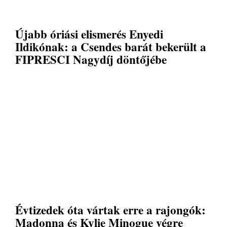
Újabb óriási elismerés Enyedi
Ildikónak: a Csendes barát bekerült a
FIPRESCI Nagydíj döntőjébe
Évtizedek óta vártak erre a rajongók:
Madonna és Kylie Minogue végre