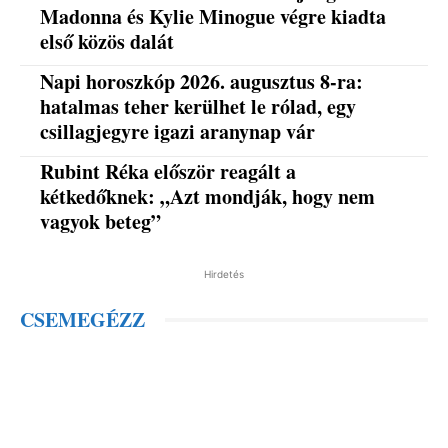
Madonna és Kylie Minogue végre kiadta
első közös dalát
Napi horoszkóp 2026. augusztus 8-ra:
hatalmas teher kerülhet le rólad, egy
csillagjegyre igazi aranynap vár
Rubint Réka először reagált a
kétkedőknek: „Azt mondják, hogy nem
vagyok beteg”
Hirdetés
CSEMEGÉZZ