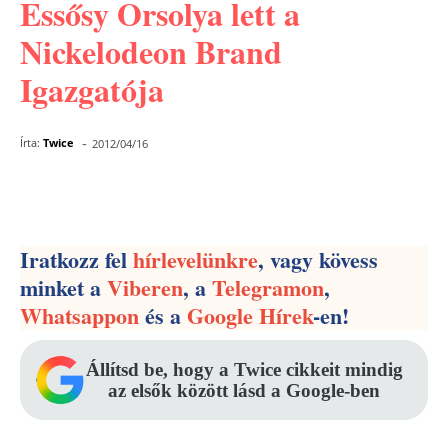
Essősy Orsolya lett a
Nickelodeon Brand
Igazgatója
-
Írta:
Twice
2012/04/16
Facebook
Pinterest
WhatsApp
Iratkozz fel
hírlevelünkre
, vagy kövess
minket a
Viberen
, a
Telegramon
,
Whatsappon
és a
Google Hírek
-en!
Állítsd be, hogy a Twice cikkeit mindig
az elsők között lásd a Google-ben