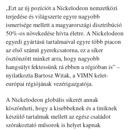
„Ezt az új pozíciót a Nickelodeon nemzetközi
terjedése és világszerte egyre nagyobb
ismertsége mellett a magyarországi disztribúció
50%-os növekedése hívta életre. A Nickelodeon
egyedi gyártású tartalmaival egyre több piacon
az első számú gyerekcsatorna, ez a siker
ösztönzött minket arra, hogy nagyobb
hangsúlyt fektessünk rá ebben a régióban is” –
nyilatkozta Bartosz Witak, a VIMN kelet-
európai régiójának vezérigazgatója.
A Nickelodeon globális sikerét annak
köszönheti, hogy a kisebbeknek és a tiniknek
készülő tartalmak mellett az egész családot
szórakoztató műsorok is helyet kapnak