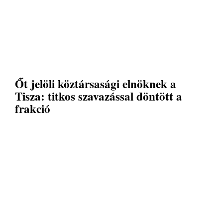
Őt jelöli köztársasági elnöknek a
Tisza: titkos szavazással döntött a
frakció