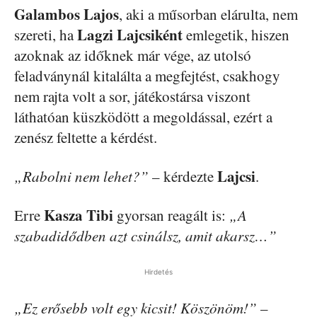
Galambos Lajos
, aki a műsorban elárulta, nem
Lagzi Lajcsiként
szereti, ha
emlegetik, hiszen
azoknak az időknek már vége, az utolsó
feladványnál kitalálta a megfejtést, csakhogy
nem rajta volt a sor, játékostársa viszont
láthatóan küszködött a megoldással, ezért a
zenész feltette a kérdést.
Lajcsi
„Rabolni nem lehet?”
– kérdezte
.
Kasza Tibi
Erre
gyorsan reagált is:
„A
szabadidődben azt csinálsz, amit akarsz…”
Hirdetés
„Ez erősebb volt egy kicsit! Köszönöm!”
–