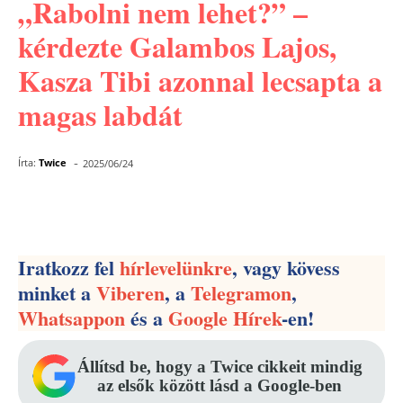
„Rabolni nem lehet?” –
kérdezte Galambos Lajos,
Kasza Tibi azonnal lecsapta a
magas labdát
-
Írta:
Twice
2025/06/24
Facebook
Pinterest
WhatsApp
Iratkozz fel
hírlevelünkre
, vagy kövess
minket a
Viberen
, a
Telegramon
,
Whatsappon
és a
Google Hírek
-en!
Állítsd be, hogy a Twice cikkeit mindig
az elsők között lásd a Google-ben