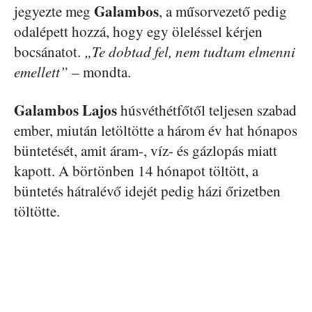
Galambos
jegyezte meg
, a műsorvezető pedig
odalépett hozzá, hogy egy öleléssel kérjen
bocsánatot.
„Te dobtad fel, nem tudtam elmenni
emellett”
– mondta.
Galambos Lajos
húsvéthétfőtől teljesen szabad
ember, miután letöltötte a három év hat hónapos
büntetését, amit áram-, víz- és gázlopás miatt
kapott. A börtönben 14 hónapot töltött, a
büntetés hátralévő idejét pedig házi őrizetben
töltötte.