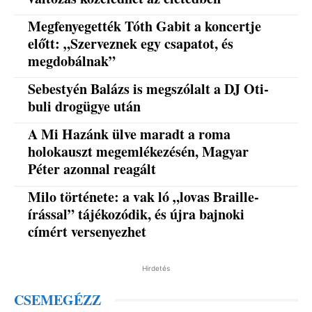
Megfenyegették Tóth Gabit a koncertje
előtt: „Szerveznek egy csapatot, és
megdobálnak”
Sebestyén Balázs is megszólalt a DJ Oti-
buli drogügye után
A Mi Hazánk ülve maradt a roma
holokauszt megemlékezésén, Magyar
Péter azonnal reagált
Milo története: a vak ló „lovas Braille-
írással” tájékozódik, és újra bajnoki
címért versenyezhet
Hirdetés
CSEMEGÉZZ