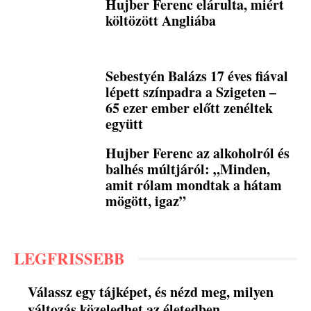
Hujber Ferenc elárulta, miért
költözött Angliába
Sebestyén Balázs 17 éves fiával
lépett színpadra a Szigeten –
65 ezer ember előtt zenéltek
együtt
Hujber Ferenc az alkoholról és
balhés múltjáról: „Minden,
amit rólam mondtak a hátam
mögött, igaz”
LEGFRISSEBB
Válassz egy tájképet, és nézd meg, milyen
változás közeledhet az életedben