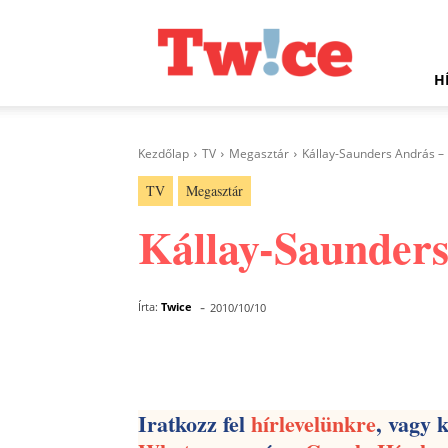
Twice.hu
H
Kezdőlap
TV
Megasztár
Kállay-Saunders András – 
TV
Megasztár
Kállay-Saunders
-
Írta:
Twice
2010/10/10
Facebook
Megosztás
Iratkozz fel
hírlevelünkre
, vagy 