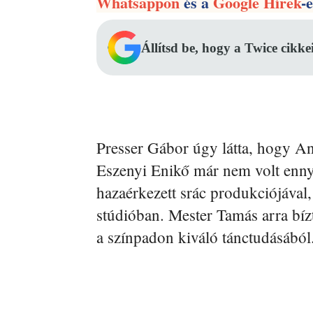
Whatsappon
és a
Google Hírek
-
Állítsd be, hogy a Twice cikke
Presser Gábor úgy látta, hogy An
Eszenyi Enikő már nem volt enny
hazaérkezett srác produkciójával, 
stúdióban. Mester Tamás arra bí
a színpadon kiváló tánctudásából