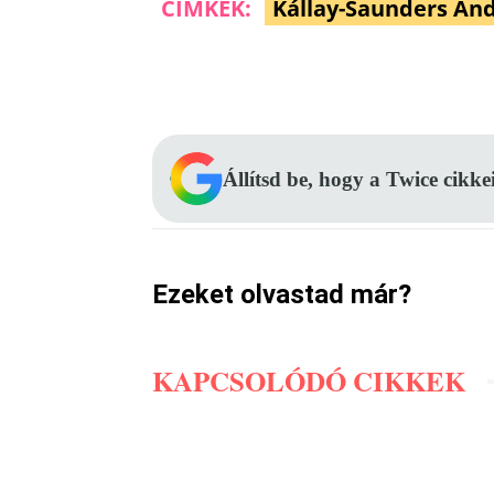
CÍMKÉK:
Kállay-Saunders An
Facebook
Megosztás
Állítsd be, hogy a Twice cikke
Ezeket olvastad már?
KAPCSOLÓDÓ CIKKEK