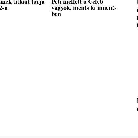
nek titkait tárja
Peti mellett a Celeb
2-n
vagyok, ments ki innen!-
ben