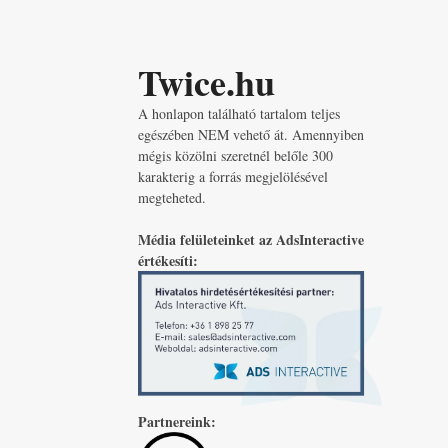
Twice.hu
A honlapon található tartalom teljes
egészében NEM vehető át. Amennyiben
mégis közölni szeretnél belőle 300
karakterig a forrás megjelölésével
megteheted.
Média felületeinket az AdsInteractive
értékesíti:
Partnereink: