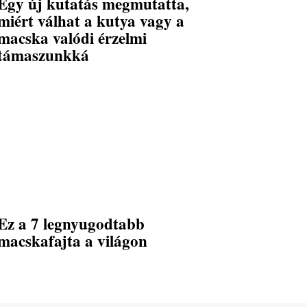
Egy új kutatás megmutatta,
miért válhat a kutya vagy a
macska valódi érzelmi
támaszunkká
Ez a 7 legnyugodtabb
macskafajta a világon