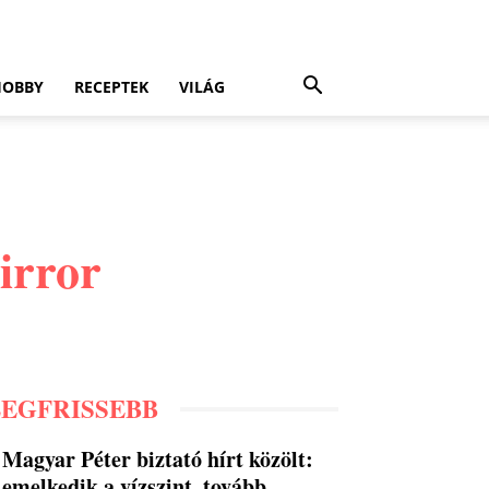
HOBBY
RECEPTEK
VILÁG
irror
LEGFRISSEBB
Magyar Péter biztató hírt közölt:
emelkedik a vízszint, tovább