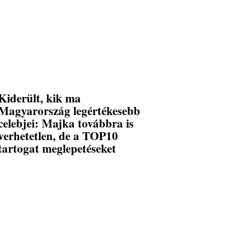
Kiderült, kik ma
Magyarország legértékesebb
celebjei: Majka továbbra is
verhetetlen, de a TOP10
tartogat meglepetéseket