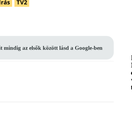
drás
TV2
Pinterest
WhatsApp
Email
it mindig az elsők között lásd a Google-ben