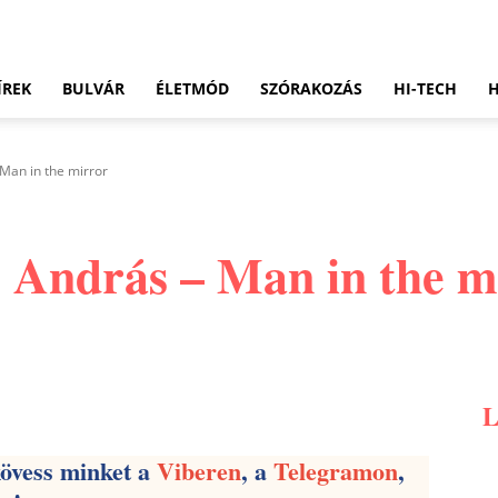
ÍREK
BULVÁR
ÉLETMÓD
SZÓRAKOZÁS
HI-TECH
Man in the mirror
 András – Man in the m
Pinterest
WhatsApp
Email
kövess minket a
Viberen
, a
Telegramon
,