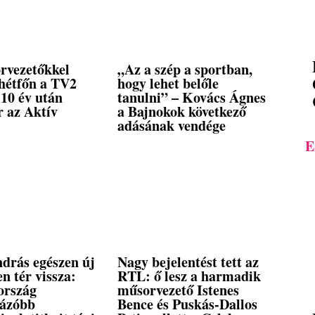
rvezetőkkel
„Az a szép a sportban,
 hétfőn a TV2
hogy lehet belőle
10 év után
tanulni” – Kovács Ágnes
r az Aktív
a Bajnokok következő
adásának vendége
E
ndrás egészen új
Nagy bejelentést tett az
n tér vissza:
RTL: ő lesz a harmadik
ország
műsorvezető Istenes
ázóbb
Bence és Puskás-Dallos