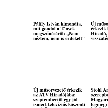
Pálffy István kimondta,
Új műso
mit gondol a Tények
érkezik
megszűnéséről: „Nem
Híradó, 
néztem, nem is érdekelt”
visszaté
Új műsorvezető érkezik
Stohl A
az ATV Híradójába:
szerepbe
szeptembertől egy jól
Magyar
ismert televíziós köszönti
legmegr