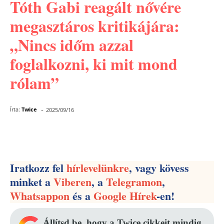
Tóth Gabi reagált nővére
megasztáros kritikájára:
„Nincs időm azzal
foglalkozni, ki mit mond
rólam”
-
Írta:
Twice
2025/09/16
Facebook
Pinterest
WhatsApp
Iratkozz fel
hírlevelünkre
, vagy kövess
minket a
Viberen
, a
Telegramon
,
Whatsappon
és a
Google Hírek
-en!
Állítsd be, hogy a Twice cikkeit mindig