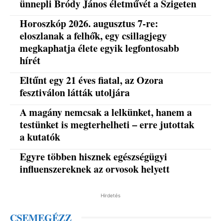
ünnepli Bródy János életművét a Szigeten
Horoszkóp 2026. augusztus 7-re:
eloszlanak a felhők, egy csillagjegy
megkaphatja élete egyik legfontosabb
hírét
Eltűnt egy 21 éves fiatal, az Ozora
fesztiválon látták utoljára
A magány nemcsak a lelkünket, hanem a
testünket is megterhelheti – erre jutottak
a kutatók
Egyre többen hisznek egészségügyi
influenszereknek az orvosok helyett
Hirdetés
CSEMEGÉZZ