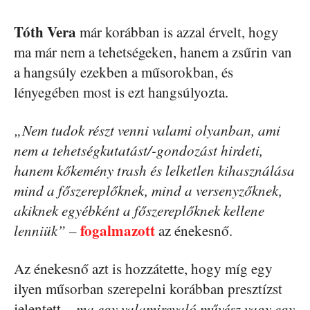
Tóth Vera
már korábban is azzal érvelt, hogy
ma már nem a tehetségeken, hanem a zsűrin van
a hangsúly ezekben a műsorokban, és
lényegében most is ezt hangsúlyozta.
„Nem tudok részt venni valami olyanban, ami
nem a tehetségkutatást/-gondozást hirdeti,
hanem kőkemény trash és lelketlen kihasználása
mind a főszereplőknek, mind a versenyzőknek,
akiknek egyébként a főszereplőknek kellene
fogalmazott
lenniük” –
az énekesnő.
Az énekesnő azt is hozzátette, hogy míg egy
ilyen műsorban szerepelni korábban presztízst
jelentett,
„ma egy valamirevaló művész vagy egy