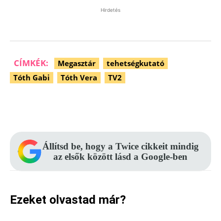
Hirdetés
CÍMKÉK:
Megasztár
tehetségkutató
Tóth Gabi
Tóth Vera
TV2
Facebook
Pinterest
WhatsApp
Állítsd be, hogy a Twice cikkeit mindig
az elsők között lásd a Google-ben
Ezeket olvastad már?