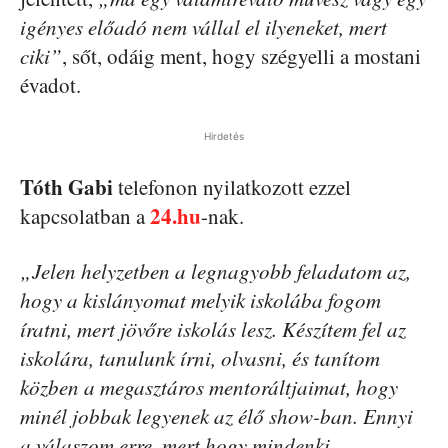
igényes előadó nem vállal el ilyeneket, mert
ciki”
, sőt, odáig ment, hogy szégyelli a mostani
évadot.
Hirdetés
Tóth
Gabi
telefonon nyilatkozott ezzel
24.hu
kapcsolatban a
-nak.
„Jelen helyzetben a legnagyobb feladatom az,
hogy a kislányomat melyik iskolába fogom
íratni, mert jövőre iskolás lesz. Készítem fel az
iskolára, tanulunk írni, olvasni, és tanítom
közben a megasztáros mentoráltjaimat, hogy
minél jobbak legyenek az élő show-ban. Ennyi
a válaszom erre, mert hogy mindenki