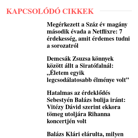
KAPCSOLÓDÓ CIKKEK
Megérkezett a Száz év magány
második évada a Netflixre: 7
érdekesség, amit érdemes tudni
a sorozatról
Demcsák Zsuzsa könnyek
között állt a Siratófalnál:
„Életem egyik
legcsodálatosabb élménye volt”
Hatalmas az érdeklődés
Sebestyén Balázs bulija iránt:
Vitézy Dávid szerint ekkora
tömeg utoljára Rihanna
koncertjén volt
Balázs Klári elárulta, milyen