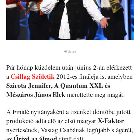
Hirdetés
Pár hónap küzdelem után június 2-án elérkezett
Csillag Születik
a
2012-es fináléja is, amelyben
Szirota Jennifer, A Quantum XXL és
Mészáros János Elek
mérettette meg magát.
A Finálé nyitányaként a tizenkét döntőbe jutott
X-Faktor
produkció adta elő az első magyar
nyertesének, Vastag Csabának legújabb slágerét,
Őrizd az álmod
az
című dalt.