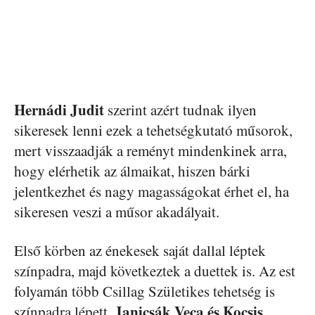
Hernádi Judit
szerint azért tudnak ilyen
sikeresek lenni ezek a tehetségkutató műsorok,
mert visszaadják a reményt mindenkinek arra,
hogy elérhetik az álmaikat, hiszen bárki
jelentkezhet és nagy magasságokat érhet el, ha
sikeresen veszi a műsor akadályait.
Első körben az énekesek saját dallal léptek
színpadra, majd következtek a duettek is. Az est
folyamán több Csillag Születikes tehetség is
Janicsák Veca és Kocsis
színpadra lépett,