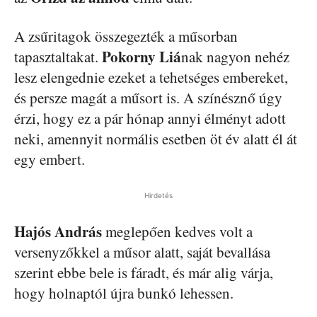
A zsűritagok összegezték a műsorban
Pokorny Liá
tapasztaltakat.
nak nagyon nehéz
lesz elengednie ezeket a tehetséges embereket,
és persze magát a műsort is. A színésznő úgy
érzi, hogy ez a pár hónap annyi élményt adott
neki, amennyit normális esetben öt év alatt él át
egy embert.
Hirdetés
Hajós András
meglepően kedves volt a
versenyzőkkel a műsor alatt, saját bevallása
szerint ebbe bele is fáradt, és már alig várja,
hogy holnaptól újra bunkó lehessen.