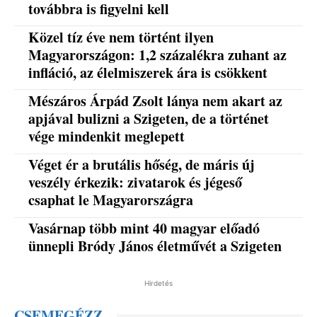
továbbra is figyelni kell
Közel tíz éve nem történt ilyen
Magyarországon: 1,2 százalékra zuhant az
infláció, az élelmiszerek ára is csökkent
Mészáros Árpád Zsolt lánya nem akart az
apjával bulizni a Szigeten, de a történet
vége mindenkit meglepett
Véget ér a brutális hőség, de máris új
veszély érkezik: zivatarok és jégeső
csaphat le Magyarországra
Vasárnap több mint 40 magyar előadó
ünnepli Bródy János életművét a Szigeten
Hirdetés
CSEMEGÉZZ