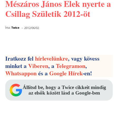
Mészáros János Elek nyerte a
Csillag Születik 2012-öt
-
Írta:
Twice
2012/06/02
Facebook
Pinterest
WhatsApp
Iratkozz fel
hírlevelünkre
, vagy kövess
minket a
Viberen
, a
Telegramon
,
Whatsappon
és a
Google Hírek
-en!
Állítsd be, hogy a Twice cikkeit mindig
az elsők között lásd a Google-ben