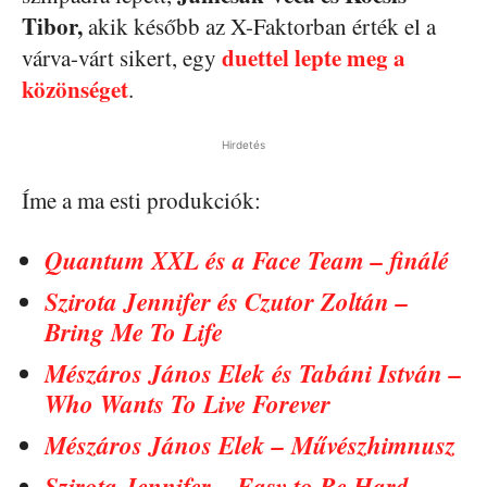
Tibor,
akik később az X-Faktorban érték el a
duettel lepte meg a
várva-várt sikert, egy
közönséget
.
Hirdetés
Íme a ma esti produkciók:
Quantum XXL és a Face Team – finálé
Szirota Jennifer és Czutor Zoltán –
Bring Me To Life
Mészáros János Elek és Tabáni István –
Who Wants To Live Forever
Mészáros János Elek – Művészhimnusz
Szirota Jennifer – Easy to Be Hard