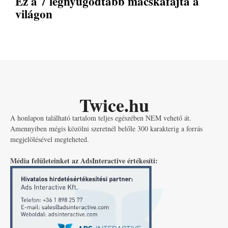
Ez a 7 legnyugodtabb macskafajta a
világon
Twice.hu
A honlapon található tartalom teljes egészében NEM vehető át.
Amennyiben mégis közölni szeretnél belőle 300 karakterig a forrás
megjelölésével megteheted.
Média felületeinket az AdsInteractive értékesíti: