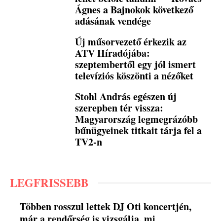
Ágnes a Bajnokok következő
adásának vendége
Új műsorvezető érkezik az
ATV Híradójába:
szeptembertől egy jól ismert
televíziós köszönti a nézőket
Stohl András egészen új
szerepben tér vissza:
Magyarország legmegrázóbb
bűnügyeinek titkait tárja fel a
TV2-n
LEGFRISSEBB
Többen rosszul lettek DJ Oti koncertjén,
már a rendőrség is vizsgálja, mi