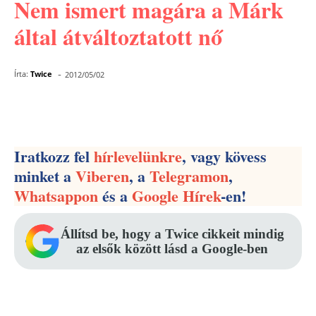
Nem ismert magára a Márk
által átváltoztatott nő
-
Írta:
Twice
2012/05/02
Facebook
Pinterest
WhatsApp
Iratkozz fel
hírlevelünkre
, vagy kövess
minket a
Viberen
, a
Telegramon
,
Whatsappon
és a
Google Hírek
-en!
Állítsd be, hogy a Twice cikkeit mindig
az elsők között lásd a Google-ben