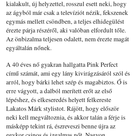
kialakult, új helyzettel, rosszul esett neki, hogy
az ágyból már csak a televíziót nézik, fekszenek
egymás mellett csöndben, a teljes elhidegülést
érezte párja részéről, aki valóban elfordult tőle.
Az önbizalma teljesen odalett, nem érezte magát
egyáltalán nőnek.
A 40 éves nő gyakran hallgatta Pink Perfect
című számát, ami egy lány kivirágzásáról szól és
arról, hogy bárki lehet szép és magabiztos. Ő is
erre vágyott, a dalból merített erőt az első
lépéshez, és elkeseredés helyett felkereste
Lakatos Márk stylistot. Rájött, hogy először
neki kell megváltoznia, és akkor talán a férje is
másképp tekint rá, észreveszi benne újra az
egykor csinos és izgalmas nőt. Nagyon