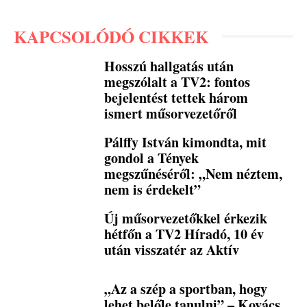
KAPCSOLÓDÓ CIKKEK
Hosszú hallgatás után
megszólalt a TV2: fontos
bejelentést tettek három
ismert műsorvezetőről
Pálffy István kimondta, mit
gondol a Tények
megszűnéséről: „Nem néztem,
nem is érdekelt”
Új műsorvezetőkkel érkezik
hétfőn a TV2 Híradó, 10 év
után visszatér az Aktív
„Az a szép a sportban, hogy
lehet belőle tanulni” – Kovács