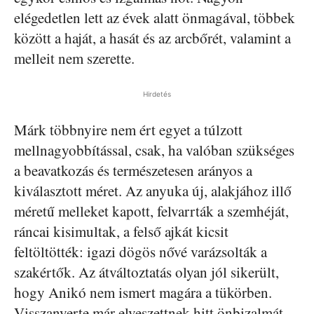
elégedetlen lett az évek alatt önmagával, többek
között a haját, a hasát és az arcbőrét, valamint a
melleit nem szerette.
Hirdetés
Márk többnyire nem ért egyet a túlzott
mellnagyobbítással, csak, ha valóban szükséges
a beavatkozás és természetesen arányos a
kiválasztott méret. Az anyuka új, alakjához illő
méretű melleket kapott, felvarrták a szemhéját,
ráncai kisimultak, a felső ajkát kicsit
feltöltötték: igazi dögös nővé varázsolták a
szakértők. Az átváltoztatás olyan jól sikerült,
hogy Anikó nem ismert magára a tükörben.
Visszanyerte már elveszettnek hitt önbizalmát,