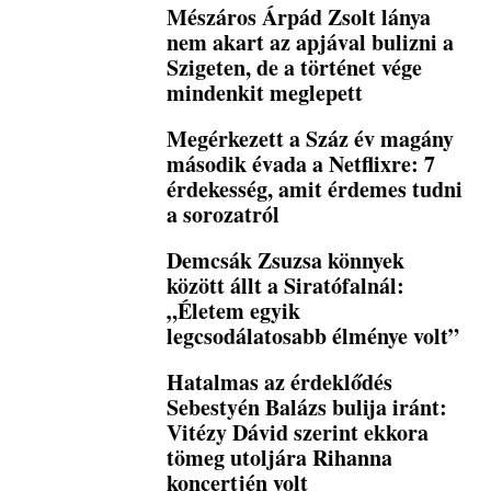
Mészáros Árpád Zsolt lánya
nem akart az apjával bulizni a
Szigeten, de a történet vége
mindenkit meglepett
Megérkezett a Száz év magány
második évada a Netflixre: 7
érdekesség, amit érdemes tudni
a sorozatról
Demcsák Zsuzsa könnyek
között állt a Siratófalnál:
„Életem egyik
legcsodálatosabb élménye volt”
Hatalmas az érdeklődés
Sebestyén Balázs bulija iránt:
Vitézy Dávid szerint ekkora
tömeg utoljára Rihanna
koncertjén volt