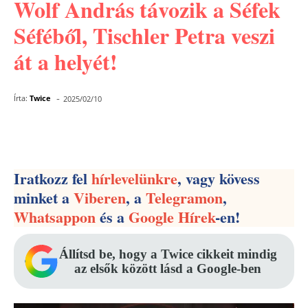
Wolf András távozik a Séfek
Séféből, Tischler Petra veszi
át a helyét!
-
Írta:
Twice
2025/02/10
Facebook
Pinterest
WhatsApp
Iratkozz fel
hírlevelünkre
, vagy kövess
minket a
Viberen
, a
Telegramon
,
Whatsappon
és a
Google Hírek
-en!
Állítsd be, hogy a Twice cikkeit mindig
az elsők között lásd a Google-ben