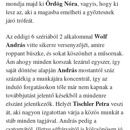
Ördög Nóra
mondja majd ki
, vagyis, hogy ki
lesz az, aki a magasba emelheti a győztesnek
járó trófeát.
Wolf
Az eddigi 6 szériából 2 alkalommal
András
vitte sikerre versenyzőjét, amire
roppant büszke, és sokat köszönhet a műsornak.
Ám ahogy minden korszak lezárul egyszer, így
András
saját döntése alapján
mostantól száz
százalékig a munkájára koncentrál, így az
induló forgatásokon tőle már nem kapnak a
továbbjutást jelentő késekből a mindenre
Tischler Petra
elszánt jelentkezők. Helyét
veszi
át, aki nagyon izgatottan várja a közös munkát a
stáb minden tagjával. András pedig a
csatornától, illetve séftársaitól is kölcsönösen jó