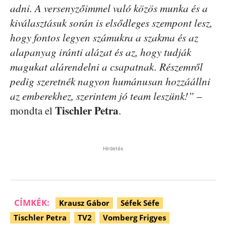
adni. A versenyzőimmel való közös munka és a
kiválasztásuk során is elsődleges szempont lesz,
hogy fontos legyen számukra a szakma és az
alapanyag iránti alázat és az, hogy tudják
magukat alárendelni a csapatnak. Részemről
pedig szeretnék nagyon humánusan hozzáállni
az emberekhez, szerintem jó team leszünk!”
–
Tischler Petra
mondta el
.
Hirdetés
CÍMKÉK:
Krausz Gábor
Séfek Séfe
Tischler Petra
TV2
Vomberg Frigyes