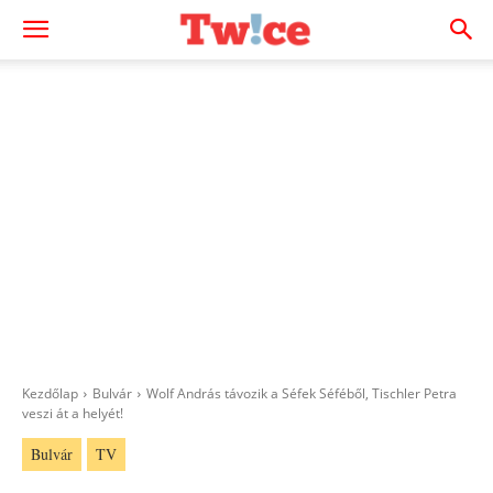
Kezdőlap
Bulvár
Wolf András távozik a Séfek Séféből, Tischler Petra
veszi át a helyét!
Bulvár
TV