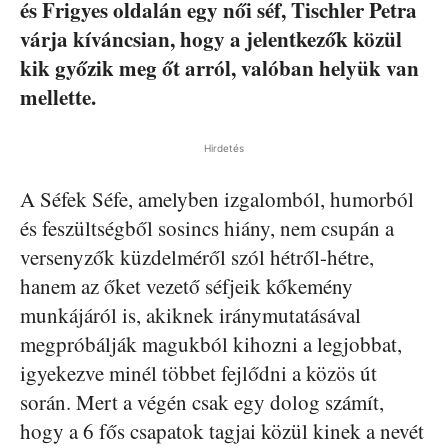
és Frigyes oldalán egy női séf, Tischler Petra
várja kíváncsian, hogy a jelentkezők közül
kik győzik meg őt arról, valóban helyük van
mellette.
Hirdetés
A Séfek Séfe, amelyben izgalomból, humorból
és feszültségből sosincs hiány, nem csupán a
versenyzők küzdelméről szól hétről-hétre,
hanem az őket vezető séfjeik kőkemény
munkájáról is, akiknek iránymutatásával
megpróbálják magukból kihozni a legjobbat,
igyekezve minél többet fejlődni a közös út
során. Mert a végén csak egy dolog számít,
hogy a 6 fős csapatok tagjai közül kinek a nevét