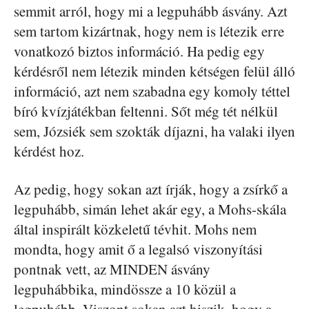
semmit arról, hogy mi a legpuhább ásvány. Azt
sem tartom kizártnak, hogy nem is létezik erre
vonatkozó biztos információ. Ha pedig egy
kérdésről nem létezik minden kétségen felül álló
információ, azt nem szabadna egy komoly téttel
bíró kvízjátékban feltenni. Sőt még tét nélkül
sem, Józsiék sem szokták díjazni, ha valaki ilyen
kérdést hoz.
Az pedig, hogy sokan azt írják, hogy a zsírkő a
legpuhább, simán lehet akár egy, a Mohs-skála
által inspirált közkeletű tévhit. Mohs nem
mondta, hogy amit ő a legalsó viszonyítási
pontnak vett, az MINDEN ásvány
legpuhábbika, mindössze a 10 közül a