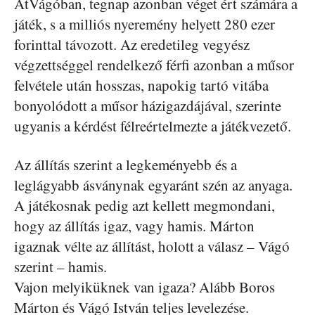
ÁtVágóban, tegnap azonban véget ért számára a
játék, s a milliós nyeremény helyett 280 ezer
forinttal távozott. Az eredetileg vegyész
végzettséggel rendelkező férfi azonban a műsor
felvétele után hosszas, napokig tartó vitába
bonyolódott a műsor házigazdájával, szerinte
ugyanis a kérdést félreértelmezte a játékvezető.
Az állítás szerint a legkeményebb és a
leglágyabb ásványnak egyaránt szén az anyaga.
A játékosnak pedig azt kellett megmondani,
hogy az állítás igaz, vagy hamis. Márton
igaznak vélte az állítást, holott a válasz – Vágó
szerint – hamis.
Vajon melyiküknek van igaza? Alább Boros
Márton és Vágó István teljes levelezése.