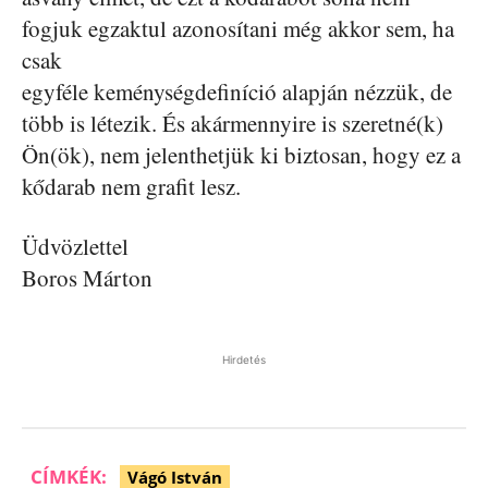
fogjuk egzaktul azonosítani még akkor sem, ha
csak
egyféle keménységdefiníció alapján nézzük, de
több is létezik. És akármennyire is szeretné(k)
Ön(ök), nem jelenthetjük ki biztosan, hogy ez a
kődarab nem grafit lesz.
Üdvözlettel
Boros Márton
Hirdetés
CÍMKÉK:
Vágó István