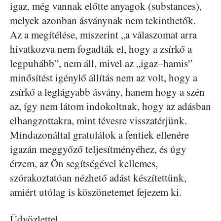
igaz, még vannak előtte anyagok (substances),
melyek azonban ásványnak nem tekinthetők.
Az a megítélése, miszerint „a válaszomat arra
hivatkozva nem fogadták el, hogy a zsírkő a
legpuhább”, nem áll, mivel az „igaz–hamis”
minősítést igénylő állítás nem az volt, hogy a
zsírkő a leglágyabb ásvány, hanem hogy a szén
az, így nem látom indokoltnak, hogy az adásban
elhangzottakra, mint tévesre visszatérjünk.
Mindazonáltal gratulálok a fentiek ellenére
igazán meggyőző teljesítményéhez, és úgy
érzem, az Ön segítségével kellemes,
szórakoztatóan nézhető adást készítettünk,
amiért utólag is köszönetemet fejezem ki.
Üdvözlettel