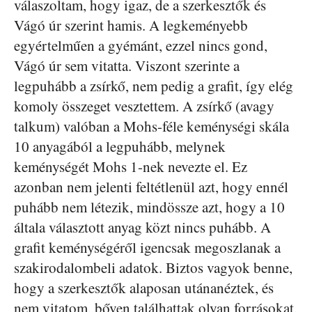
válaszoltam, hogy igaz, de a szerkesztők és
Vágó úr szerint hamis. A legkeményebb
egyértelműen a gyémánt, ezzel nincs gond,
Vágó úr sem vitatta. Viszont szerinte a
legpuhább a zsírkő, nem pedig a grafit, így elég
komoly összeget vesztettem. A zsírkő (avagy
talkum) valóban a Mohs-féle keménységi skála
10 anyagából a legpuhább, melynek
keménységét Mohs 1-nek nevezte el. Ez
azonban nem jelenti feltétlenül azt, hogy ennél
puhább nem létezik, mindössze azt, hogy a 10
általa választott anyag közt nincs puhább. A
grafit keménységéről igencsak megoszlanak a
szakirodalombeli adatok. Biztos vagyok benne,
hogy a szerkesztők alaposan utánanéztek, és
nem vitatom, bőven találhattak olyan forrásokat,