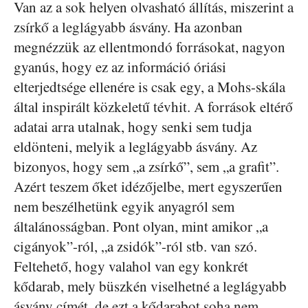
Van az a sok helyen olvasható állítás, miszerint a
zsírkő a leglágyabb ásvány. Ha azonban
megnézzük az ellentmondó forrásokat, nagyon
gyanús, hogy ez az információ óriási
elterjedtsége ellenére is csak egy, a Mohs-skála
által inspirált közkeletű tévhit. A források eltérő
adatai arra utalnak, hogy senki sem tudja
eldönteni, melyik a leglágyabb ásvány. Az
bizonyos, hogy sem „a zsírkő”, sem „a grafit”.
Azért teszem őket idézőjelbe, mert egyszerűen
nem beszélhetünk egyik anyagról sem
általánosságban. Pont olyan, mint amikor „a
cigányok”-ról, „a zsidók”-ról stb. van szó.
Feltehető, hogy valahol van egy konkrét
kődarab, mely büszkén viselhetné a leglágyabb
ásvány címét, de ezt a kődarabot soha nem