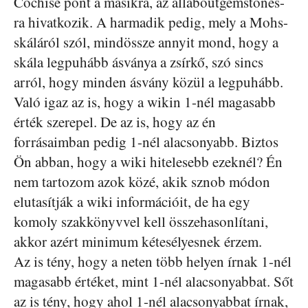
Cochise pont a másikra, az allaboutgemstones-
ra hivatkozik. A harmadik pedig, mely a Mohs-
skáláról szól, mindössze annyit mond, hogy a
skála legpuhább ásványa a zsírkő, szó sincs
arról, hogy minden ásvány közül a legpuhább.
Való igaz az is, hogy a wikin 1-nél magasabb
érték szerepel. De az is, hogy az én
forrásaimban pedig 1-nél alacsonyabb. Biztos
Ön abban, hogy a wiki hitelesebb ezeknél? Én
nem tartozom azok közé, akik sznob módon
elutasítják a wiki információit, de ha egy
komoly szakkönyvvel kell összehasonlítani,
akkor azért minimum kétesélyesnek érzem.
Az is tény, hogy a neten több helyen írnak 1-nél
magasabb értéket, mint 1-nél alacsonyabbat. Sőt
az is tény, hogy ahol 1-nél alacsonyabbat írnak,