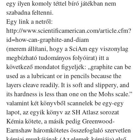
egy ilyen komoly téttel bíró játékban nem
szabadna feltenni.
Egy link a netről:
http://www.scientificamerican.com/article.cfm?
id=how-can-graphite-and-diam
(merem állítani, hogy a SciAm egy viszonylag
megbízható tudományos folyóirat) itt a
következő mondatot figyeljék: „graphite can be
used as a lubricant or in pencils because the
layers cleave readily. It is soft and slippery, and
its hardness is less than one on the Mohs scale.”
valamint két könyvből scannelek be egy-egy
lapot, az egyik könyv az SH Atlasz sorozat
Kémia kötete, a másik pedig Greenwood-
Earnshaw háromkötetes összefoglaló szervetlen
kémiai munkájának (Az elemek kémiája) első