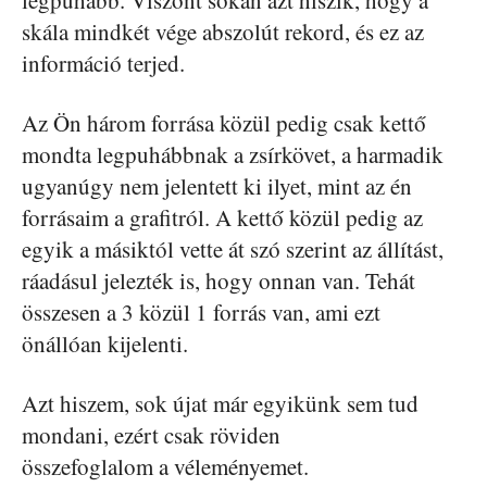
legpuhább. Viszont sokan azt hiszik, hogy a
skála mindkét vége abszolút rekord, és ez az
információ terjed.
Az Ön három forrása közül pedig csak kettő
mondta legpuhábbnak a zsírkövet, a harmadik
ugyanúgy nem jelentett ki ilyet, mint az én
forrásaim a grafitról. A kettő közül pedig az
egyik a másiktól vette át szó szerint az állítást,
ráadásul jelezték is, hogy onnan van. Tehát
összesen a 3 közül 1 forrás van, ami ezt
önállóan kijelenti.
Azt hiszem, sok újat már egyikünk sem tud
mondani, ezért csak röviden
összefoglalom a véleményemet.