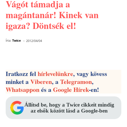
Vágót támadja a
magántanár! Kinek van
igaza? Döntsék el!
-
Írta:
Twice
2012/04/04
Facebook
Pinterest
WhatsApp
Iratkozz fel
hírlevelünkre
, vagy kövess
minket a
Viberen
, a
Telegramon
,
Whatsappon
és a
Google Hírek
-en!
Állítsd be, hogy a Twice cikkeit mindig
az elsők között lásd a Google-ben