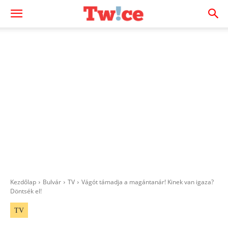
Kezdőlap
Bulvár
TV
Vágót támadja a magántanár! Kinek van igaza?
Döntsék el!
TV