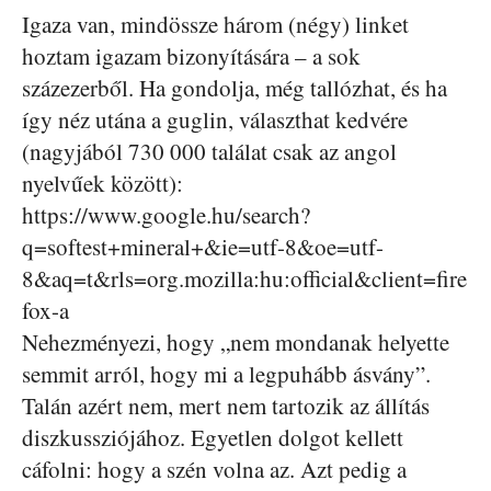
Igaza van, mindössze három (négy) linket
hoztam igazam bizonyítására – a sok
százezerből. Ha gondolja, még tallózhat, és ha
így néz utána a guglin, választhat kedvére
(nagyjából 730 000 találat csak az angol
nyelvűek között):
https://www.google.hu/search?
q=softest+mineral+&ie=utf-8&oe=utf-
8&aq=t&rls=org.mozilla:hu:official&client=fire
fox-a
Nehezményezi, hogy „nem mondanak helyette
semmit arról, hogy mi a legpuhább ásvány”.
Talán azért nem, mert nem tartozik az állítás
diszkussziójához. Egyetlen dolgot kellett
cáfolni: hogy a szén volna az. Azt pedig a