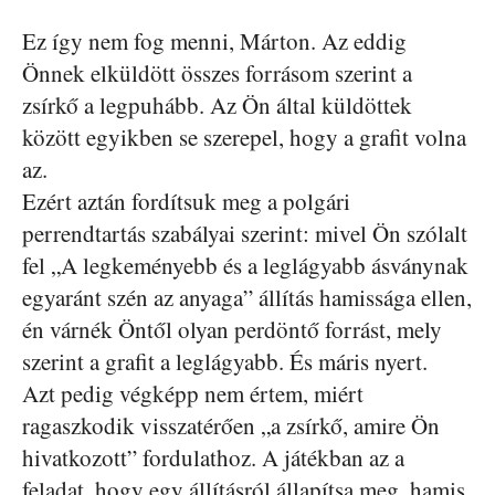
Ez így nem fog menni, Márton. Az eddig
Önnek elküldött összes forrásom szerint a
zsírkő a legpuhább. Az Ön által küldöttek
között egyikben se szerepel, hogy a grafit volna
az.
Ezért aztán fordítsuk meg a polgári
perrendtartás szabályai szerint: mivel Ön szólalt
fel „A legkeményebb és a leglágyabb ásványnak
egyaránt szén az anyaga” állítás hamissága ellen,
én várnék Öntől olyan perdöntő forrást, mely
szerint a grafit a leglágyabb. És máris nyert.
Azt pedig végképp nem értem, miért
ragaszkodik visszatérően „a zsírkő, amire Ön
hivatkozott” fordulathoz. A játékban az a
feladat, hogy egy állításról állapítsa meg, hamis