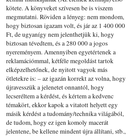
kötete. A könyveket szívesen be is viszem
megmutatni. Röviden a lényeg: nem mondom,
hogy biztosan igazam volt, és jár az 1 400 000
Ft, de ugyanígy nem jelenthetjük ki, hogy
biztosan tévedtem, és a 280 000 a jogos
nyereményem. Amennyiben egyetértenek a
reklamációmmal, kétféle megoldást tartok
elképzelhetőnek, de nyitott vagyok más
ötletekre is: – az igazán korrekt az volna, hogy
újravesszük a jelenetet onnantól, hogy
lecseréltem a kérdést, és kértem a kedvenc
témakört, ekkor kapok a vitatott helyett egy
másik kérdést a tudomány/technika világából,
de tudom, hogy ez igen komoly macerát
jelentene, be kellene mindent újra állítani, stb.,