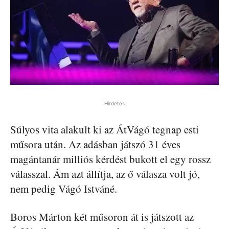
Hirdetés
Súlyos vita alakult ki az ÁtVágó tegnap esti
műsora után. Az adásban játszó 31 éves
magántanár milliós kérdést bukott el egy rossz
válasszal. Ám azt állítja, az ő válasza volt jó,
nem pedig Vágó Istváné.
Boros Márton két műsoron át is játszott az