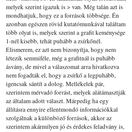
melyek szerint igazuk is > van. Még talán azt is
mondhatjuk, hogy ez a források többsége. Én
azonban egészen rövid kutatómunkával találtam
több olyat is, melyek szerint a grafit keménysége
1-nél kisebb, tehát puhább a zsírkőnél.
Elismerem, ez azt nem bizonyítja, hogy nem
létezik semmiféle, még a grafitnál is puhább
ásvány, de mivel a válaszomat arra hivatkozva
nem fogadták el, hogy a zsírkő a legpuhább,
igencsak sántít a dolog. Mellékelek pár,
szerintem mérvadó forrást, melyek alátámasztják
az általam adott választ. Márpedig ha egy
állításra ennyire ellentmondó információkkal
szolgálnak a különböző források, akkor az
szerintem akármilyen jó és érdekes feladvány is,