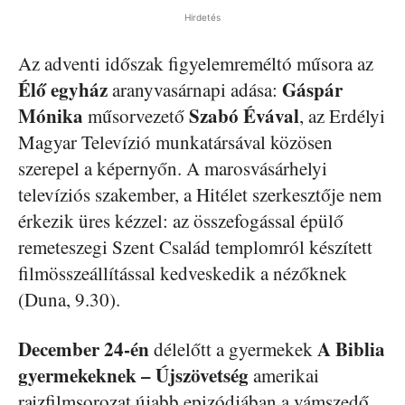
Hirdetés
Az adventi időszak figyelemreméltó műsora az
Élő egyház
Gáspár
aranyvasárnapi adása:
Mónika
Szabó Évával
műsorvezető
, az Erdélyi
Magyar Televízió munkatársával közösen
szerepel a képernyőn. A marosvásárhelyi
televíziós szakember, a Hitélet szerkesztője nem
érkezik üres kézzel: az összefogással épülő
remeteszegi Szent Család templomról készített
filmösszeállítással kedveskedik a nézőknek
(Duna, 9.30).
December 24-én
A Biblia
délelőtt a gyermekek
gyermekeknek – Újszövetség
amerikai
rajzfilmsorozat újabb epizódjában a vámszedő