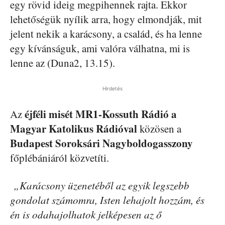
egy rövid ideig megpihennek rajta. Ekkor
lehetőségük nyílik arra, hogy elmondják, mit
jelent nekik a karácsony, a család, és ha lenne
egy kívánságuk, ami valóra válhatna, mi is
lenne az (Duna2, 13.15).
Hirdetés
éjféli misét MR1-Kossuth Rádió a
Az
Magyar Katolikus Rádióval
közösen a
Budapest Soroksári Nagyboldogasszony
főplébániáról közvetíti.
„Karácsony üzenetéből az egyik legszebb
gondolat számomra, Isten lehajolt hozzám, és
én is odahajolhatok jelképesen az ő