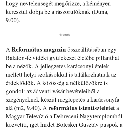
hogy névtelenségét megőrizze, a kéményen
keresztül dobja be a rászorulóknak (Duna,
9.00).
Hirdetés
Református magazin
A
összeállításában egy
Balaton-felvidéki gyülekezet életébe pillanthat
be a nézők. A jellegzetes karácsonyi ételek
mellett helyi szokásokkal is találkozhatnak az
érdeklődők. A közösség a nélkülözőkre is
gondol: az ádventi vásár bevételeiből a
szegényeknek készül meglepetés a karácsonyfa
református istentiszteletet
alá (m2, 9.40). A
a
Magyar Televízió a Debreceni Nagytemplomból
közvetíti, igét hirdet Bölcskei Gusztáv püspök a