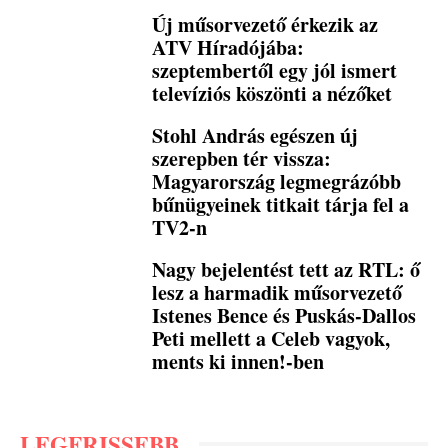
Új műsorvezető érkezik az
ATV Híradójába:
szeptembertől egy jól ismert
televíziós köszönti a nézőket
Stohl András egészen új
szerepben tér vissza:
Magyarország legmegrázóbb
bűnügyeinek titkait tárja fel a
TV2-n
Nagy bejelentést tett az RTL: ő
lesz a harmadik műsorvezető
Istenes Bence és Puskás-Dallos
Peti mellett a Celeb vagyok,
ments ki innen!-ben
LEGFRISSEBB