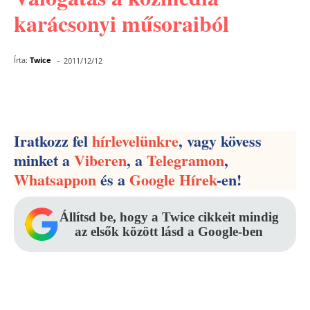
karácsonyi műsoraiból
-
Írta:
Twice
2011/12/12
Facebook
Pinterest
WhatsApp
Iratkozz fel
hírlevelünkre
, vagy kövess
minket a
Viberen
, a
Telegramon
,
Whatsappon
és a
Google Hírek
-en!
Állítsd be, hogy a Twice cikkeit mindig
az elsők között lásd a Google-ben