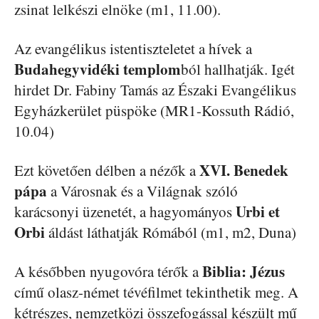
zsinat lelkészi elnöke (m1, 11.00).
Az evangélikus istentiszteletet a hívek a
Budahegyvidéki templom
ból hallhatják. Igét
hirdet Dr. Fabiny Tamás az Északi Evangélikus
Egyházkerület püspöke (MR1-Kossuth Rádió,
10.04)
XVI. Benedek
Ezt követően délben a nézők a
p
ápa
a Városnak és a Világnak szóló
Urbi et
karácsonyi üzenetét, a hagyományos
Orbi
áldást láthatják Rómából (m1, m2, Duna)
Biblia: Jézus
A későbben nyugovóra térők a
című olasz-német tévéfilmet tekinthetik meg. A
kétrészes, nemzetközi összefogással készült mű