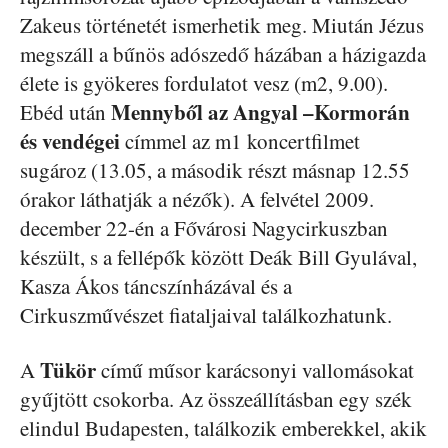
Zakeus történetét ismerhetik meg. Miután Jézus
megszáll a bűnös adószedő házában a házigazda
élete is gyökeres fordulatot vesz (m2, 9.00).
Mennyből az Angyal –Kormorán
Ebéd után
és vendégei
címmel az m1 koncertfilmet
sugároz (13.05, a második részt másnap 12.55
órakor láthatják a nézők). A felvétel 2009.
december 22-én a Fővárosi Nagycirkuszban
készült, s a fellépők között Deák Bill Gyulával,
Kasza Ákos táncszínházával és a
Cirkuszművészet fiataljaival találkozhatunk.
Tükör
A
című műsor karácsonyi vallomásokat
gyűjtött csokorba. Az összeállításban egy szék
elindul Budapesten, találkozik emberekkel, akik