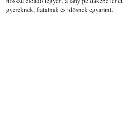
hosszú előadó legyen, a lány példakébe lehet
gyereknek, fiatalnak és idősnek egyaránt.