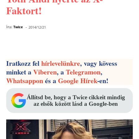
Faktort!
-
Írta:
Twice
2014/12/21
Facebook
Pinterest
WhatsApp
Iratkozz fel
hírlevelünkre
, vagy kövess
minket a
Viberen
, a
Telegramon
,
Whatsappon
és a
Google Hírek
-en!
Állítsd be, hogy a Twice cikkeit mindig
az elsők között lásd a Google-ben