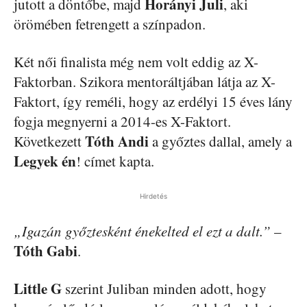
Horányi Juli
jutott a döntőbe, majd
, aki
örömében fetrengett a színpadon.
Két női finalista még nem volt eddig az X-
Faktorban. Szikora mentoráltjában látja az X-
Faktort, így reméli, hogy az erdélyi 15 éves lány
fogja megnyerni a 2014-es X-Faktort.
Tóth Andi
Következett
a győztes dallal, amely a
Legyek én
! címet kapta.
Hirdetés
„Igazán győztesként énekelted el ezt a dalt.”
–
Tóth Gabi
.
Little G
szerint Juliban minden adott, hogy