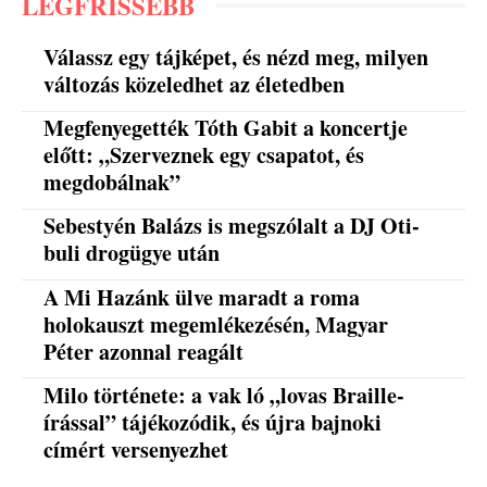
LEGFRISSEBB
Válassz egy tájképet, és nézd meg, milyen
változás közeledhet az életedben
Megfenyegették Tóth Gabit a koncertje
előtt: „Szerveznek egy csapatot, és
megdobálnak”
Sebestyén Balázs is megszólalt a DJ Oti-
buli drogügye után
A Mi Hazánk ülve maradt a roma
holokauszt megemlékezésén, Magyar
Péter azonnal reagált
Milo története: a vak ló „lovas Braille-
írással” tájékozódik, és újra bajnoki
címért versenyezhet