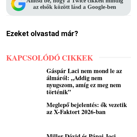
Állítsd be, hogy a Twice cikkeit mindig
az elsők között lásd a Google-ben
Ezeket olvastad már?
KAPCSOLÓDÓ CIKKEK
Gáspár Laci nem mond le az
álmáról: „Addig nem
nyugszom, amíg ez meg nem
történik”
Meglepő bejelentés: ők vezetik
az X-Faktort 2026-ban
Miller Dávid és Pápai Joci