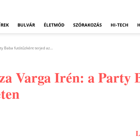
ÍREK
BULVÁR
ÉLETMÓD
SZÓRAKOZÁS
HI-TECH
rty Baba futótűzként terjed az...
ssza Varga Irén: a Party
eten
Pinterest
WhatsApp
Email