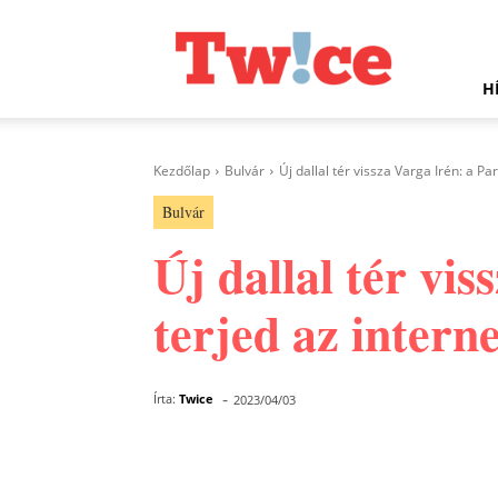
Twice.hu
H
Kezdőlap
Bulvár
Új dallal tér vissza Varga Irén: a Pa
Bulvár
Új dallal tér vi
terjed az intern
-
Írta:
Twice
2023/04/03
Facebook
Megosztás