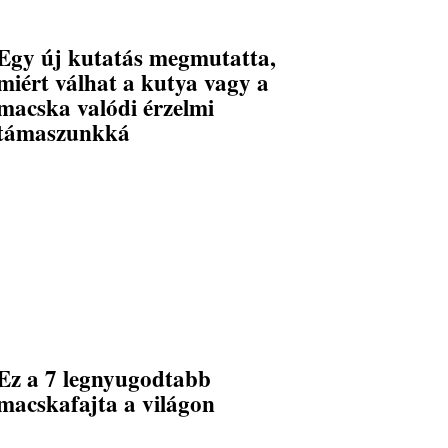
Egy új kutatás megmutatta,
miért válhat a kutya vagy a
macska valódi érzelmi
támaszunkká
Ez a 7 legnyugodtabb
macskafajta a világon