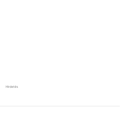
Hirdetés
Pinterest
WhatsApp
Email