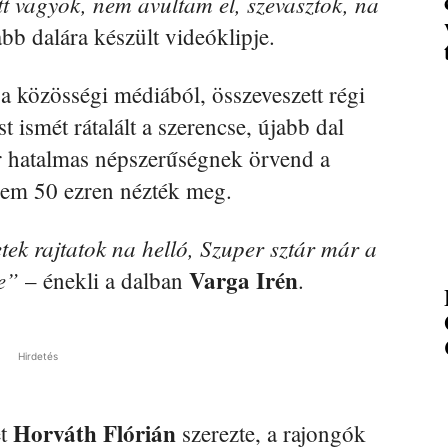
tt vagyok, nem avultam el, szevasztok, na
bb dalára készült videóklipje.
a közösségi médiából, összeveszett régi
ismét rátalált a szerencse, újabb dal
már hatalmas népszerűségnek örvend a
nem 50 ezren nézték meg.
ek rajtatok na helló, Szuper sztár már a
Varga Irén
be”
– énekli a dalban
.
Hirdetés
Horváth Flórián
ét
szerezte, a rajongók