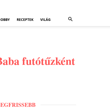
HOBBY
RECEPTEK
VILÁG
 Baba futótűzként
LEGFRISSEBB