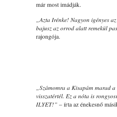
már most imádják.
„Azta Irénke! Nagyon igényes az ú
bajusz az orrod alatt remekül pa
rajongója.
„Számomra a Kisapám marad a ke
visszatértél. Ez a nóta is rongy
ILYET!”
– írta az énekesnő mási