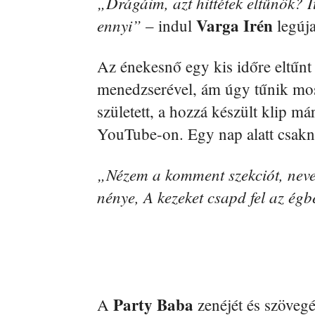
„Drágáim, azt hittétek eltűnök? I
Varga Irén
ennyi”
– indul
legúja
Az énekesnő egy kis időre eltűnt 
menedzserével, ám úgy tűnik most 
született, a hozzá készült klip 
YouTube-on. Egy nap alatt csak
„Nézem a komment szekciót, nevet
nénye, A kezeket csapd fel az ég
Party Baba
A
zenéjét és szöveg