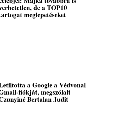
celebjei: Majka továbbra is
verhetetlen, de a TOP10
tartogat meglepetéseket
Letiltotta a Google a Védvonal
Gmail-fiókját, megszólalt
Czunyiné Bertalan Judit