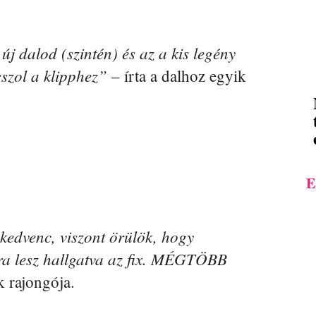
j dalod (szintén) és az a kis legény
sszol a klipphez”
– írta a dalhoz egyik
E
dvenc, viszont örülök, hogy
osra lesz hallgatva az fix. MÉGTÖBB
k rajongója.