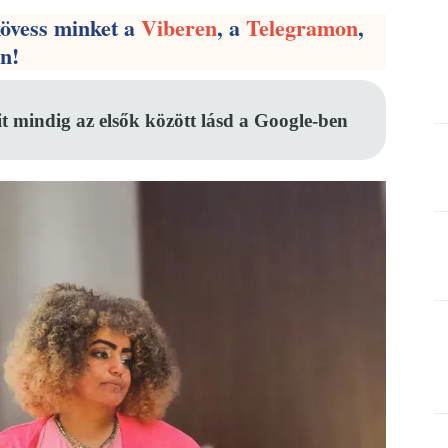
kövess minket a
Viberen
, a
Telegramon
,
en!
it mindig az elsők között lásd a Google-ben