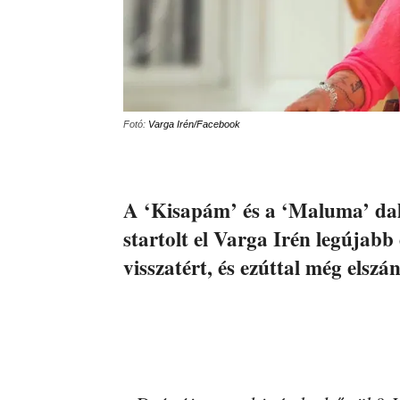
Fotó:
Varga Irén/Facebook
A ‘Kisapám’ és a ‘Maluma’ dal
startolt el Varga Irén legújabb
visszatért, és ezúttal még elszá