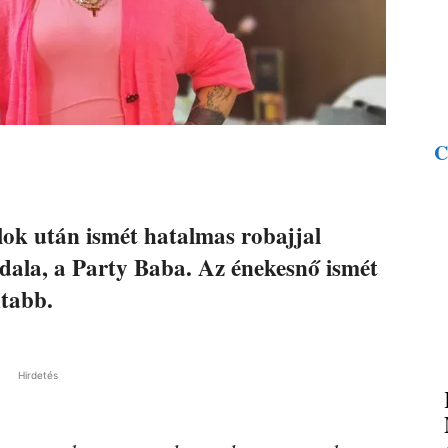
C
ok után ismét hatalmas robajjal
 dala, a Party Baba. Az énekesnő ismét
ntabb.
Hirdetés