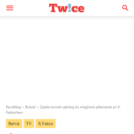
Kezdőlap
Bulvár
Újabb testvér-párbaj és megható pillanatok az X-
Faktorban
Bulvár
TV
X-Faktor