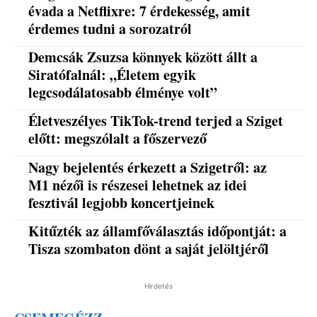
évada a Netflixre: 7 érdekesség, amit
érdemes tudni a sorozatról
Demcsák Zsuzsa könnyek között állt a
Siratófalnál: „Életem egyik
legcsodálatosabb élménye volt”
Életveszélyes TikTok-trend terjed a Sziget
előtt: megszólalt a főszervező
Nagy bejelentés érkezett a Szigetről: az
M1 nézői is részesei lehetnek az idei
fesztivál legjobb koncertjeinek
Kitűzték az államfőválasztás időpontját: a
Tisza szombaton dönt a saját jelöltjéről
Hirdetés