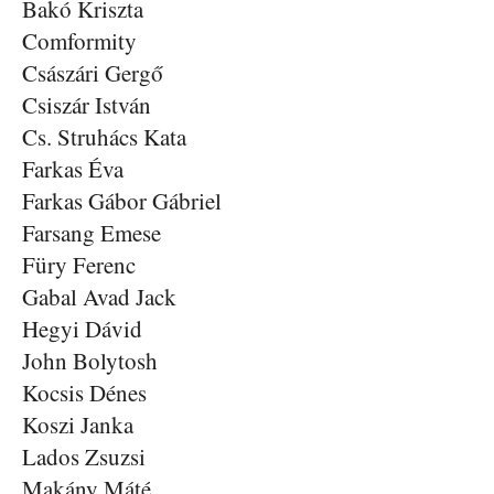
Bakó Kriszta
Comformity
Császári Gergő
Csiszár István
Cs. Struhács Kata
Farkas Éva
Farkas Gábor Gábriel
Farsang Emese
Füry Ferenc
Gabal Avad Jack
Hegyi Dávid
John Bolytosh
Kocsis Dénes
Koszi Janka
Lados Zsuzsi
Makány Máté