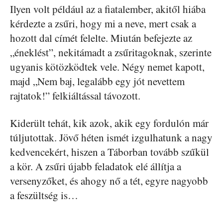
Ilyen volt például az a fiatalember, akitől hiába
kérdezte a zsűri, hogy mi a neve, mert csak a
hozott dal címét felelte. Miután befejezte az
„éneklést”, nekitámadt a zsűritagoknak, szerinte
ugyanis kötözködtek vele. Négy nemet kapott,
majd „Nem baj, legalább egy jót nevettem
rajtatok!” felkiáltással távozott.
Kiderült tehát, kik azok, akik egy fordulón már
túljutottak. Jövő héten ismét izgulhatunk a nagy
kedvencekért, hiszen a Táborban tovább szűkül
a kör. A zsűri újabb feladatok elé állítja a
versenyzőket, és ahogy nő a tét, egyre nagyobb
a feszültség is…