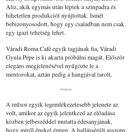
Alíz, akik egymás után léptek a színpadra és
hihetetlen produkciót nyújtottak. Ismét
bebizonyosodott, hogy egy családban nem csak
egy igazi tehetség lehet.
Váradi Roma Café egyik tagjának fia, Váradi
Gyula Pepe is ki akarta próbálni magát. Először
elegáns megjelenésével nyűgözte le a
mentorokat, aztán pedig a hangjával tarolt.
Hirdetés
A műsor egyik legemlékezetesebb jelenete az
volt, amikor az egyik jelentkező az előadása
közben jelbeszéddel mutatta édesanyjának,
hogy miről énekel éppen. A hallássérült asszony