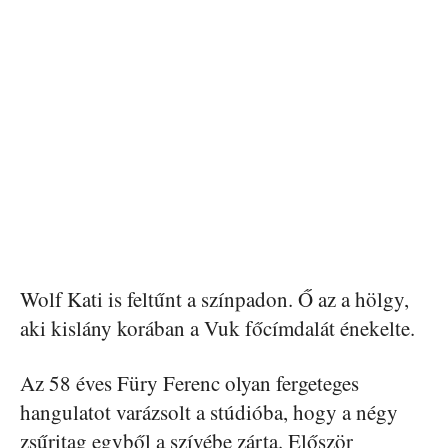
Wolf Kati is feltűnt a színpadon. Ő az a hölgy,
aki kislány korában a Vuk főcímdalát énekelte.
Az 58 éves Füry Ferenc olyan fergeteges
hangulatot varázsolt a stúdióba, hogy a négy
zsűritag egyből a szívébe zárta. Először