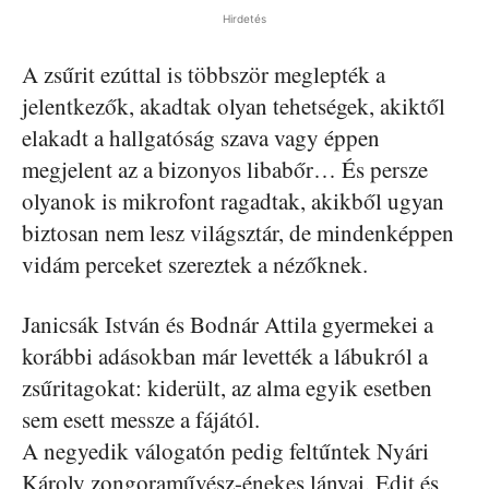
Hirdetés
A zsűrit ezúttal is többször meglepték a
jelentkezők, akadtak olyan tehetségek, akiktől
elakadt a hallgatóság szava vagy éppen
megjelent az a bizonyos libabőr… És persze
olyanok is mikrofont ragadtak, akikből ugyan
biztosan nem lesz világsztár, de mindenképpen
vidám perceket szereztek a nézőknek.
Janicsák István és Bodnár Attila gyermekei a
korábbi adásokban már levették a lábukról a
zsűritagokat: kiderült, az alma egyik esetben
sem esett messze a fájától.
A negyedik válogatón pedig feltűntek Nyári
Károly zongoraművész-énekes lányai, Edit és