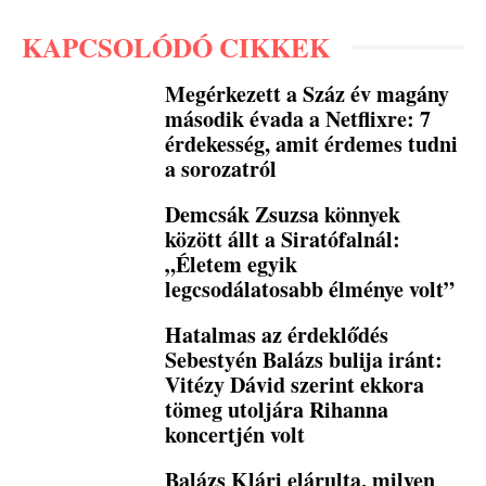
KAPCSOLÓDÓ CIKKEK
Megérkezett a Száz év magány
második évada a Netflixre: 7
érdekesség, amit érdemes tudni
a sorozatról
Demcsák Zsuzsa könnyek
között állt a Siratófalnál:
„Életem egyik
legcsodálatosabb élménye volt”
Hatalmas az érdeklődés
Sebestyén Balázs bulija iránt:
Vitézy Dávid szerint ekkora
tömeg utoljára Rihanna
koncertjén volt
Balázs Klári elárulta, milyen