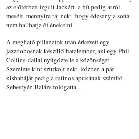
az előtérben izgult Jackért, a fiú pedig arról
mesélt, mennyire fáj neki, hogy édesanyja soha
nem hallhatja őt énekelni.
A megható pillanatok után érkezett egy
jazzdobosnak készülő fiatalember, aki egy Phil
Collins-dallal nyűgözte le a közönséget.
Szerelme kint szurkolt neki, közben a pár
kisbabáját pedig a rutinos apukának számító
Sebestyén Balázs tologatta…