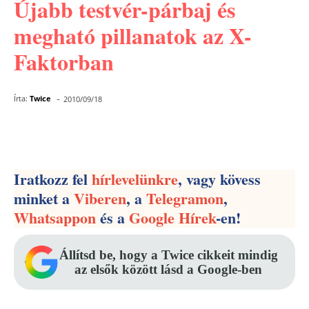
Újabb testvér-párbaj és
megható pillanatok az X-
Faktorban
-
Írta:
Twice
2010/09/18
Facebook
Pinterest
WhatsApp
Iratkozz fel
hírlevelünkre
, vagy kövess
minket a
Viberen
, a
Telegramon
,
Whatsappon
és a
Google Hírek
-en!
Állítsd be, hogy a Twice cikkeit mindig
az elsők között lásd a Google-ben