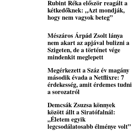
Rubint Réka először reagált a
kétkedőknek: „Azt mondják,
hogy nem vagyok beteg”
Mészáros Árpád Zsolt lánya
nem akart az apjával bulizni a
Szigeten, de a történet vége
mindenkit meglepett
Megérkezett a Száz év magány
második évada a Netflixre: 7
érdekesség, amit érdemes tudni
a sorozatról
Demcsák Zsuzsa könnyek
között állt a Siratófalnál:
„Életem egyik
legcsodálatosabb élménye volt”