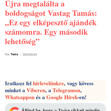
Újra megtalálta a
boldogságot Vastag Tamás:
„Ez egy elképesztő ajándék
számomra. Egy második
lehetőség”
-
Írta:
Twice
2025/02/24
Facebook
Pinterest
WhatsApp
Iratkozz fel
hírlevelünkre
, vagy kövess
minket a
Viberen
, a
Telegramon
,
Whatsappon
és a
Google Hírek
-en!
Állítsd be, hogy a Twice cikkeit mindig