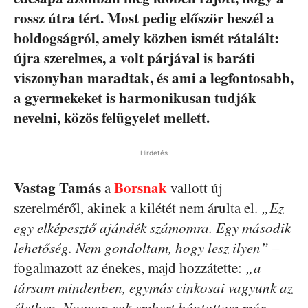
rossz útra tért. Most pedig először beszél a
boldogságról, amely közben ismét rátalált:
újra szerelmes, a volt párjával is baráti
viszonyban maradtak, és ami a legfontosabb,
a gyermekeket is harmonikusan tudják
nevelni, közös felügyelet mellett.
Hirdetés
Vastag Tamás
Borsnak
a
vallott új
szerelméről, akinek a kilétét nem árulta el.
„Ez
egy elképesztő ajándék számomra. Egy második
lehetőség. Nem gondoltam, hogy lesz ilyen”
–
fogalmazott az énekes, majd hozzátette:
„a
társam mindenben, egymás cinkosai vagyunk az
életben. Nagyon sok embert bántottam már