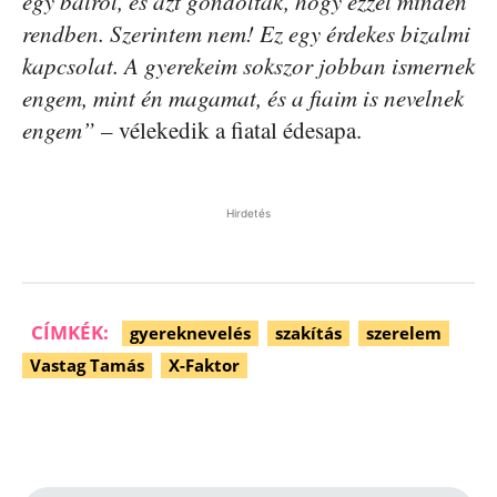
egy balról, és azt gondolták, hogy ezzel minden
rendben. Szerintem nem! Ez egy érdekes bizalmi
kapcsolat. A gyerekeim sokszor jobban ismernek
engem, mint én magamat, és a fiaim is nevelnek
engem”
– vélekedik a fiatal édesapa.
Hirdetés
CÍMKÉK:
gyereknevelés
szakítás
szerelem
Vastag Tamás
X-Faktor
Facebook
Pinterest
WhatsApp