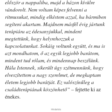
először a nappaliba, majd a házon kívülre
vándorolt. Nem voltam képes felvenni a
ritmusukat, mindig elkéstem azzal, ha bármiben
segíteni akartam. Majdnem másfél évig jártunk
terápiára az édesanyjukkal, mindent
megtettünk, hogy helyrehozzuk a
kapcsolatunkat. So­káig voltunk együtt, és ma is
azt mondhatom, ő az egyik legjobb barátom,
mindent tud rólam, és mindennap beszélünk.
Hála Istennek, sikerült úgy szétmennünk, hogy
elveszítettem a nagy szerelmet, de megkaptam
életem legjobb barátját. Ez valószínűleg a
családterápiának köszönhető”
– fejtette ki az
énekes.
Hirdetés