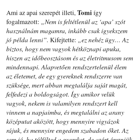
Tomi
Ami az apai szerepét illeti,
így
fogalmazott:
„Nem is feltétlenül az ‘apa’ szót
használnám magamra, inkább csak igyekszem
jó példa lenni”.
Kifejtette:
„ez nehéz ügy… Az
biztos, hogy nem vagyok hétköznapi apuka,
hiszen az időbeosztásom és az életritmusom sem
mindennapi. Alapvetően rendszertelenül élem
az életemet, de egy gyereknek rendszerre van
szüksége, mert abban megtalálja saját magát,
felfedezi a boldogságot. Így amikor velük
vagyok, nekem is valamilyen rendszert kell
vinnem a napjaimba, és megtalálni az arany
középutat aközött, hogy mennyire vigyázok
rájuk, és mennyire engedem szabadon őket. Az
sem jó, ha túlfélted a gyereket, de azért érezniük