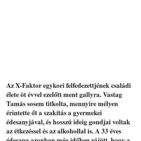
Az X-Faktor egykori felfedezettjének családi
élete öt évvel ezelőtt ment gallyra. Vastag
Tamás sosem titkolta, mennyire mélyen
érintette őt a szakítás a gyermekei
édesanyjával, és hosszú ideig gondjai voltak
az étkezéssel és az alkohollal is. A 33 éves
édesapa azonban még időben rájött, hogy a