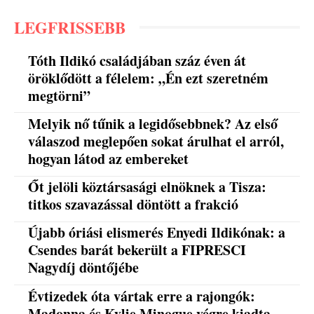
LEGFRISSEBB
Tóth Ildikó családjában száz éven át
öröklődött a félelem: „Én ezt szeretném
megtörni”
Melyik nő tűnik a legidősebbnek? Az első
válaszod meglepően sokat árulhat el arról,
hogyan látod az embereket
Őt jelöli köztársasági elnöknek a Tisza:
titkos szavazással döntött a frakció
Újabb óriási elismerés Enyedi Ildikónak: a
Csendes barát bekerült a FIPRESCI
Nagydíj döntőjébe
Évtizedek óta vártak erre a rajongók:
Madonna és Kylie Minogue végre kiadta