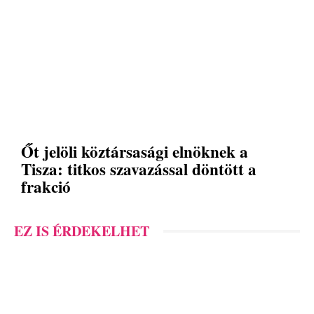
Őt jelöli köztársasági elnöknek a
Tisza: titkos szavazással döntött a
frakció
EZ IS ÉRDEKELHET