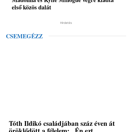
első közös dalát
Hirdetés
CSEMEGÉZZ
Tóth Ildikó családjában száz éven át
öröklődött a félelem: „Én ezt