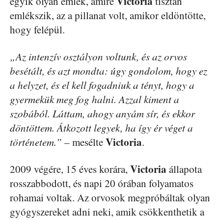
Victoria
egyik olyan emlék, amire
tisztán
emlékszik, az a pillanat volt, amikor eldöntötte,
hogy felépül.
„Az intenzív osztályon voltunk, és az orvos
besétált, és azt mondta: úgy gondolom, hogy ez
a helyzet, és el kell fogadniuk a tényt, hogy a
gyermekük meg fog halni. Azzal kiment a
szobából. Láttam, ahogy anyám sír, és ekkor
döntöttem. Átkozott legyek, ha így ér véget a
Victoria
történetem.”
– mesélte
.
Victoria
2009 végére, 15 éves korára,
állapota
rosszabbodott, és napi 20 órában folyamatos
rohamai voltak. Az orvosok megpróbáltak olyan
gyógyszereket adni neki, amik csökkenthetik a