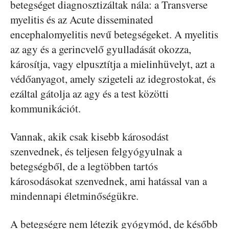
betegséget diagnosztizáltak nála: a Transverse
myelitis és az Acute disseminated
encephalomyelitis nevű betegségeket. A myelitis
az agy és a gerincvelő gyulladását okozza,
károsítja, vagy elpusztítja a mielinhüvelyt, azt a
védőanyagot, amely szigeteli az idegrostokat, és
ezáltal gátolja az agy és a test közötti
kommunikációt.
Vannak, akik csak kisebb károsodást
szenvednek, és teljesen felgyógyulnak a
betegségből, de a legtöbben tartós
károsodásokat szenvednek, ami hatással van a
mindennapi életminőségükre.
A betegségre nem létezik gyógymód, de később