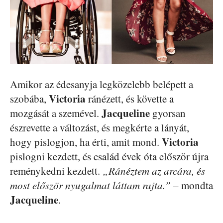
Amikor az édesanyja legközelebb belépett a
Victoria
szobába,
ránézett, és követte a
Jacqueline
mozgását a szemével.
gyorsan
észrevette a változást, és megkérte a lányát,
Victoria
hogy pislogjon, ha érti, amit mond.
pislogni kezdett, és család évek óta először újra
reménykedni kezdett.
„Ránéztem az arcára, és
most először nyugalmat láttam rajta.”
– mondta
Jacqueline
.