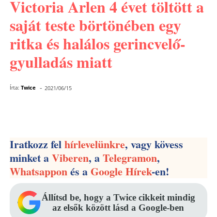
Victoria Arlen 4 évet töltött a
saját teste börtönében egy
ritka és halálos gerincvelő-
gyulladás miatt
-
Írta:
Twice
2021/06/15
Facebook
Pinterest
WhatsApp
Iratkozz fel
hírlevelünkre
, vagy kövess
minket a
Viberen
, a
Telegramon
,
Whatsappon
és a
Google Hírek
-en!
Állítsd be, hogy a Twice cikkeit mindig
az elsők között lásd a Google-ben