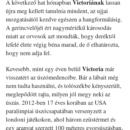
Victoriának
A következő hat hónapban
lassan
újra meg kellett tanulnia mindent, az ujjai
mozgatásától kezdve egészen a hangformálásig.
A gerincvelőjét ért nagymértékű károsodás
miatt az orvosok azt mondták, hogy deréktól
lefelé élete végig béna marad, de ő elhatározta,
hogy nem adja fel.
Victoria
Kevesebb, mint egy éven belül
már
visszatért az úszómedencébe. Bár a lábait még
nem tudta használni, és tolószékbe kényszerült,
meglepődött rajta, milyen jól megy neki az
úszás. 2012-ben 17 éves korában az USA
paralimpiai úszócsapatában versenyzett a
londoni játékokon, ahol három ezüstérmet és
egy aranyat szerzett 100 méteres gyorsúszásban,