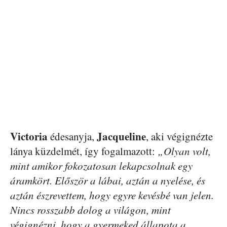
Victoria
Jacqueline
édesanyja,
, aki végignézte
lánya küzdelmét, így fogalmazott:
„Olyan volt,
mint amikor fokozatosan lekapcsolnak egy
áramkört. Először a lábai, aztán a nyelése, és
aztán észrevettem, hogy egyre kevésbé van jelen.
Nincs rosszabb dolog a világon, mint
végignézni, hogy a gyermeked állapota a