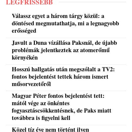
LEGFRISSEBB
Válassz egyet a három tárgy közül: a
döntésed megmutathatja, mi a legnagyobb
erősséged
Javult a Duna vízállása Paksnál, de újabb
problémák jelentkeztek az atomerőmű
környékén
Hosszú hallgatás után megszólalt a TV2:
fontos bejelentést tettek három ismert
műsorvezetőről
Magyar Péter fontos bejelentést tett:
mától vége az önkéntes
fogyasztáscsökkentésnek, de Paks miatt
továbbra is figyelni kell
Közel tíz éve nem történt ilyen