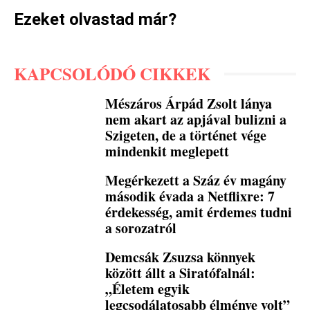
Ezeket olvastad már?
KAPCSOLÓDÓ CIKKEK
Mészáros Árpád Zsolt lánya
nem akart az apjával bulizni a
Szigeten, de a történet vége
mindenkit meglepett
Megérkezett a Száz év magány
második évada a Netflixre: 7
érdekesség, amit érdemes tudni
a sorozatról
Demcsák Zsuzsa könnyek
között állt a Siratófalnál:
„Életem egyik
legcsodálatosabb élménye volt”