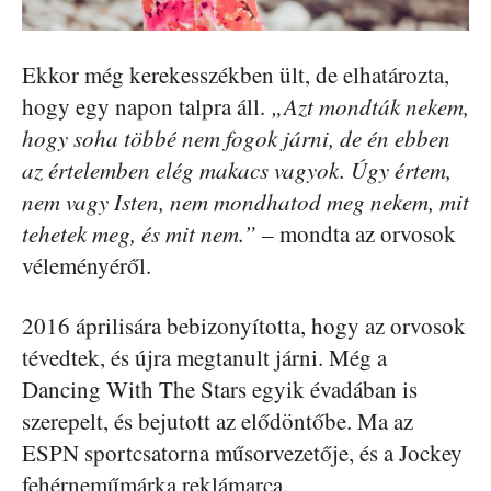
Ekkor még kerekesszékben ült, de elhatározta,
hogy egy napon talpra áll.
„Azt mondták nekem,
hogy soha többé nem fogok járni, de én ebben
az értelemben elég makacs vagyok. Úgy értem,
nem vagy Isten, nem mondhatod meg nekem, mit
tehetek meg, és mit nem.”
– mondta az orvosok
véleményéről.
2016 áprilisára bebizonyította, hogy az orvosok
tévedtek, és újra megtanult járni. Még a
Dancing With The Stars egyik évadában is
szerepelt, és bejutott az elődöntőbe. Ma az
ESPN sportcsatorna műsorvezetője, és a Jockey
fehérneműmárka reklámarca.