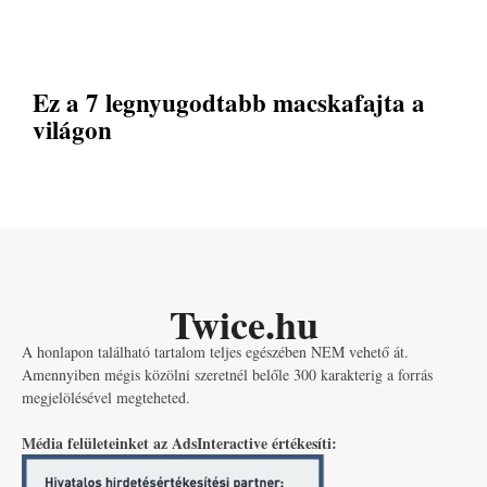
Ez a 7 legnyugodtabb macskafajta a
világon
Twice.hu
A honlapon található tartalom teljes egészében NEM vehető át.
Amennyiben mégis közölni szeretnél belőle 300 karakterig a forrás
megjelölésével megteheted.
Média felületeinket az AdsInteractive értékesíti: