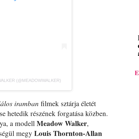
E
 WALKER (@MEADOWWALKER)
álos iramban
filmek sztárja életét
ise hetedik részének forgatása közben.
Meadow Walker
ya, a modell
,
Louis Thornton-Allan
eségül megy