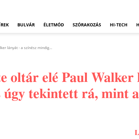
ÍREK
BULVÁR
ÉLETMÓD
SZÓRAKOZÁS
HI-TECH
ker lányát - a színész mindig...
te oltár elé Paul Walker 
 úgy tekintett rá, mint 
Pinterest
WhatsApp
Email