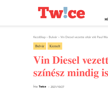
Twice.hu
H
Kezdőlap
Bulvár
Vin Diesel vezette oltár elé Paul Wal
Bulvár
Kiemelt
Vin Diesel vezet
színész mindig is
-
Írta:
Twice
2021/10/27
Facebook
Megosztás