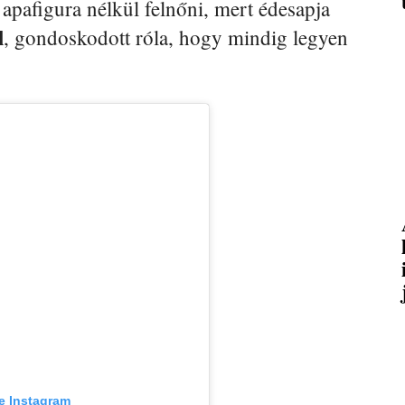
t apafigura nélkül felnőni, mert édesapja
l
, gondoskodott róla, hogy mindig legyen
e Instagram