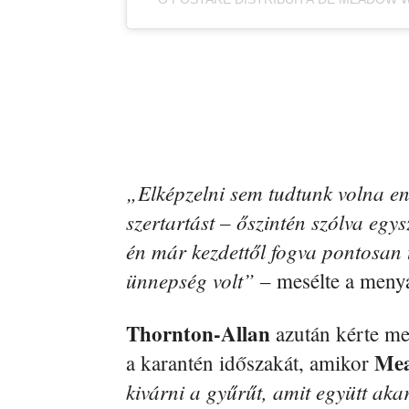
„Elképzelni sem tudtunk volna en
szertartást – őszintén szólva egy
én már kezdettől fogva pontosan
ünnepség volt”
– mesélte a meny
Thornton-Allan
azután kérte meg
Me
a karantén időszakát, amikor
kivárni a gyűrűt, amit együtt aka