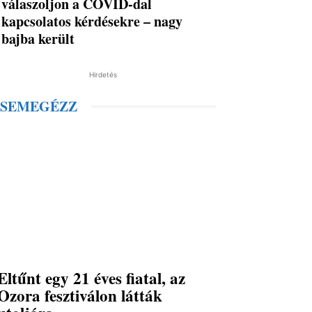
válaszoljon a COVID-dal
kapcsolatos kérdésekre – nagy
bajba került
Hirdetés
SEMEGÉZZ
Eltűnt egy 21 éves fiatal, az
Ozora fesztiválon látták