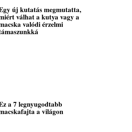
Egy új kutatás megmutatta,
miért válhat a kutya vagy a
macska valódi érzelmi
támaszunkká
Ez a 7 legnyugodtabb
macskafajta a világon