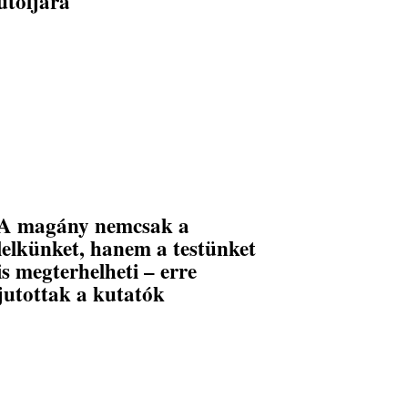
utoljára
A magány nemcsak a
lelkünket, hanem a testünket
is megterhelheti – erre
jutottak a kutatók