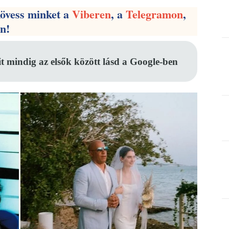
kövess minket a
Viberen
, a
Telegramon
,
en!
it mindig az elsők között lásd a Google-ben