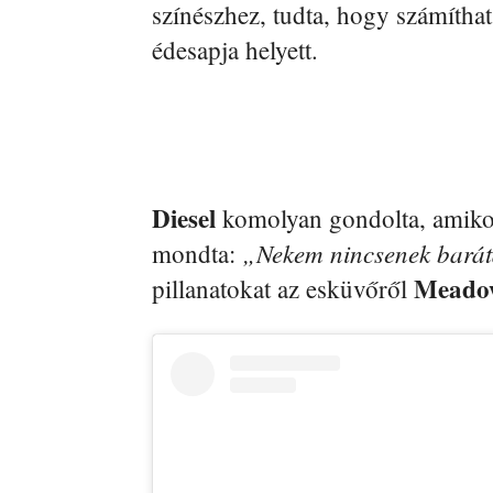
színészhez, tudta, hogy számítha
édesapja helyett.
Diesel
komolyan gondolta, amik
„Nekem nincsenek bará
mondta:
Meado
pillanatokat az esküvőről