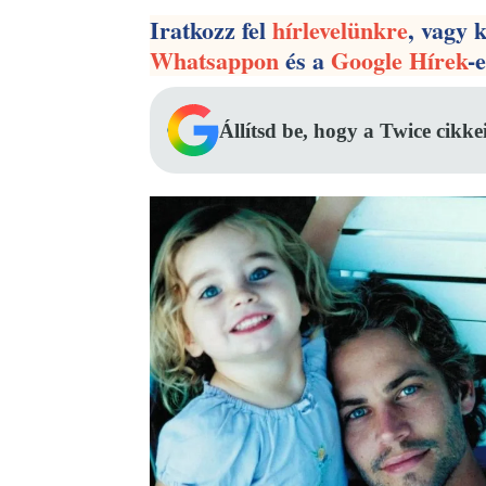
Iratkozz fel
hírlevelünkre
, vagy 
Whatsappon
és a
Google Hírek
-
Állítsd be, hogy a Twice cikke