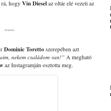
Vin Diesel
t rá, hogy
az oltár elé vezeti az
Hirdetés
Dominic Toretto
or
szerepében azt
taim, nekem családom van!”
A megható
w
az Instagramján osztotta meg.