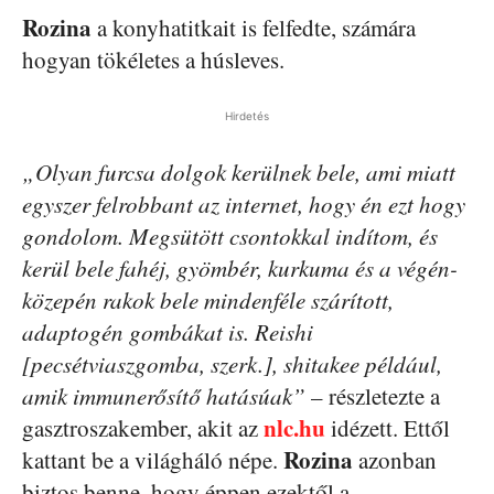
Rozina
a konyhatitkait is felfedte, számára
hogyan tökéletes a húsleves.
Hirdetés
„Olyan furcsa dolgok kerülnek bele, ami miatt
egyszer felrobbant az internet, hogy én ezt hogy
gondolom. Megsütött csontokkal indítom, és
kerül bele fahéj, gyömbér, kurkuma és a végén-
közepén rakok bele mindenféle szárított,
adaptogén gombákat is. Reishi
[pecsétviaszgomba, szerk.], shitakee például,
amik immunerősítő hatásúak”
– részletezte a
nlc.hu
gasztroszakember, akit az
idézett. Ettől
Rozina
kattant be a világháló népe.
azonban
biztos benne, hogy éppen ezektől a