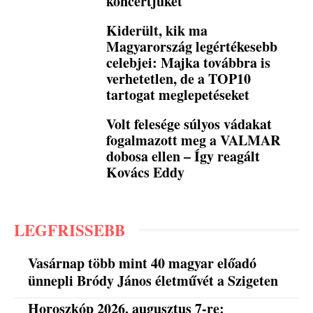
koncertjüket
Kiderült, kik ma
Magyarország legértékesebb
celebjei: Majka továbbra is
verhetetlen, de a TOP10
tartogat meglepetéseket
Volt felesége súlyos vádakat
fogalmazott meg a VALMAR
dobosa ellen – Így reagált
Kovács Eddy
LEGFRISSEBB
Vasárnap több mint 40 magyar előadó
ünnepli Bródy János életművét a Szigeten
Horoszkóp 2026. augusztus 7-re: