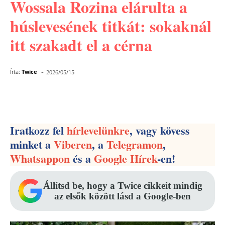
Wossala Rozina elárulta a
húslevesének titkát: sokaknál
itt szakadt el a cérna
-
Írta:
Twice
2026/05/15
Facebook
Pinterest
WhatsApp
Iratkozz fel
hírlevelünkre
, vagy kövess
minket a
Viberen
, a
Telegramon
,
Whatsappon
és a
Google Hírek
-en!
Állítsd be, hogy a Twice cikkeit mindig
az elsők között lásd a Google-ben