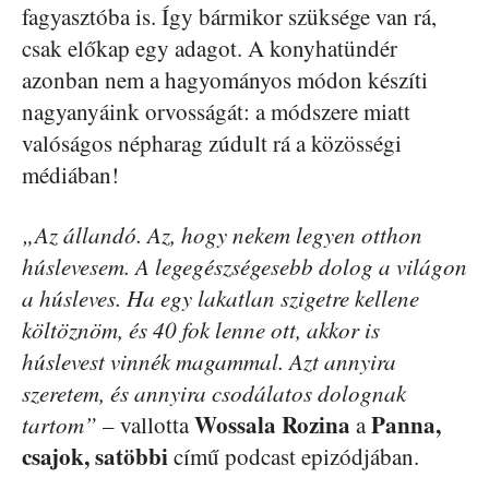
fagyasztóba is. Így bármikor szüksége van rá,
csak előkap egy adagot. A konyhatündér
azonban nem a hagyományos módon készíti
nagyanyáink orvosságát: a módszere miatt
valóságos népharag zúdult rá a közösségi
médiában!
„Az állandó. Az, hogy nekem legyen otthon
húslevesem. A legegészségesebb dolog a világon
a húsleves. Ha egy lakatlan szigetre kellene
költöznöm, és 40 fok lenne ott, akkor is
húslevest vinnék magammal. Azt annyira
szeretem, és annyira csodálatos dolognak
Wossala Rozina
Panna,
tartom”
– vallotta
a
csajok, satöbbi
című podcast epizódjában.