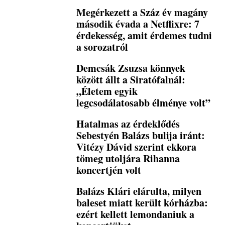
Megérkezett a Száz év magány
második évada a Netflixre: 7
érdekesség, amit érdemes tudni
a sorozatról
Demcsák Zsuzsa könnyek
között állt a Siratófalnál:
„Életem egyik
legcsodálatosabb élménye volt”
Hatalmas az érdeklődés
Sebestyén Balázs bulija iránt:
Vitézy Dávid szerint ekkora
tömeg utoljára Rihanna
koncertjén volt
Balázs Klári elárulta, milyen
baleset miatt került kórházba:
ezért kellett lemondaniuk a