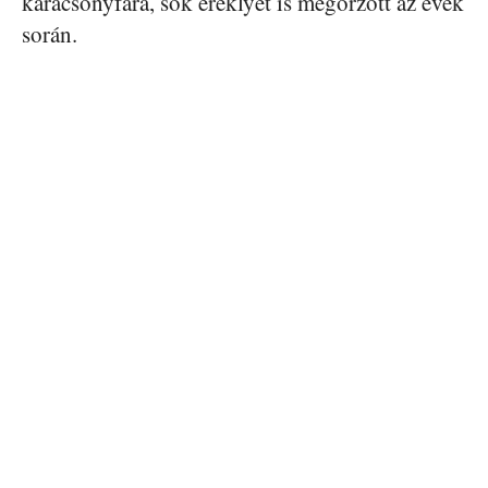
karácsonyfára, sok ereklyét is megőrzött az évek
során.