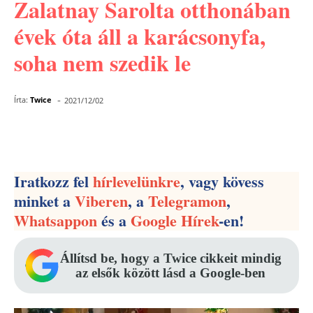
Zalatnay Sarolta otthonában
évek óta áll a karácsonyfa,
soha nem szedik le
-
Írta:
Twice
2021/12/02
Facebook
Pinterest
WhatsApp
Iratkozz fel
hírlevelünkre
, vagy kövess
minket a
Viberen
, a
Telegramon
,
Whatsappon
és a
Google Hírek
-en!
Állítsd be, hogy a Twice cikkeit mindig
az elsők között lásd a Google-ben