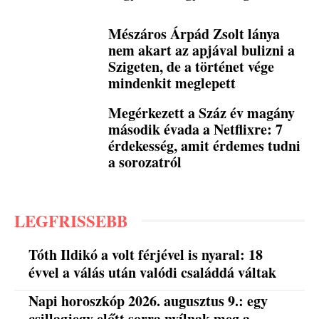
Mészáros Árpád Zsolt lánya
nem akart az apjával bulizni a
Szigeten, de a történet vége
mindenkit meglepett
Megérkezett a Száz év magány
második évada a Netflixre: 7
érdekesség, amit érdemes tudni
a sorozatról
LEGFRISSEBB
Tóth Ildikó a volt férjével is nyaral: 18
évvel a válás után valódi családdá váltak
Napi horoszkóp 2026. augusztus 9.: egy
csillagjegy előtt sorra nyílnak meg a