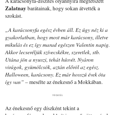
A karácsonyfa-díszítés olyannyira megtetszett
Zalatnay
barátainak, hogy sokan átvették a
szokást.
„A karácsonyfa egész évben áll. Ez úgy néz ki a
gyakorlatban, hogy most már karácsony, illetve
mikulás és ez így marad egészen Valentin napig.
Akkor lecseréljük szívecskékre, szeretlek, stb.
Utána jön a nyuszi, tehát húsvét. Nyáron
virágok, gyümölcsök, aztán előröl az egész.
Halloween, karácsony. Ez már hosszú évek óta
így van”
– mesélte az énekesnő a Mokkában.
Hirdetés
Az énekesnő egy díszként tekint a