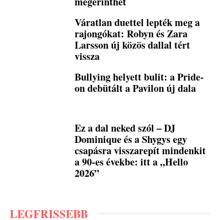
megérinthet
Váratlan duettel lepték meg a
rajongókat: Robyn és Zara
Larsson új közös dallal tért
vissza
Bullying helyett bulit: a Pride-
on debütált a Pavilon új dala
Ez a dal neked szól – DJ
Dominique és a Shygys egy
csapásra visszarepít mindenkit
a 90-es évekbe: itt a „Hello
2026”
LEGFRISSEBB