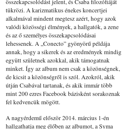
összekapcsolódást jelent, és Csaba filozófiáját
tükrözi. A karizmatikus énekes koncertjei
alkalmával mindent megtesz azért, hogy azok
valódi közösségi élmények, a hallgatók, a zene
és az ő személyes összekapcsolódásai
lehessenek. A „Conecto” gyönyörű példája
annak, hogy a sikerek és az eredmények mindig
együtt születnek azokkal, akik támogatnak
minket. Így az album nem csak a közönségnek,
de kicsit a közönségről is szól. Azokról, akik
útján Csabával tartanak, és akik immár több
mint 200 ezres Facebook bázisként sorakoznak
fel kedvencük mögött.
A nagyérdemű először 2014. március 1-én
hallgathatja meg élőben az albumot, a Syma