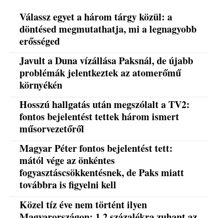
Válassz egyet a három tárgy közül: a
döntésed megmutathatja, mi a legnagyobb
erősséged
Javult a Duna vízállása Paksnál, de újabb
problémák jelentkeztek az atomerőmű
környékén
Hosszú hallgatás után megszólalt a TV2:
fontos bejelentést tettek három ismert
műsorvezetőről
Magyar Péter fontos bejelentést tett:
mától vége az önkéntes
fogyasztáscsökkentésnek, de Paks miatt
továbbra is figyelni kell
Közel tíz éve nem történt ilyen
Magyarországon: 1,2 százalékra zuhant az