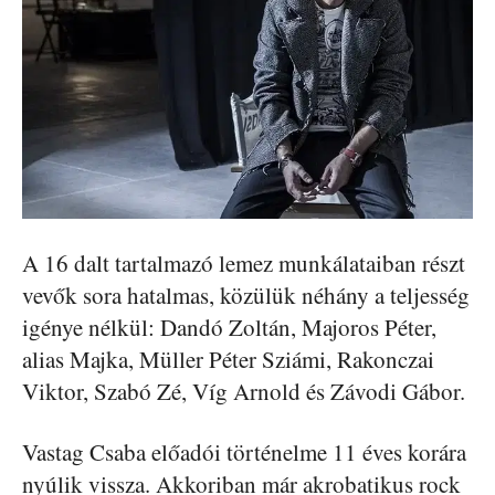
A 16 dalt tartalmazó lemez munkálataiban részt
vevők sora hatalmas, közülük néhány a teljesség
igénye nélkül: Dandó Zoltán, Majoros Péter,
alias Majka, Müller Péter Sziámi, Rakonczai
Viktor, Szabó Zé, Víg Arnold és Závodi Gábor.
Vastag Csaba előadói történelme 11 éves korára
nyúlik vissza. Akkoriban már akrobatikus rock