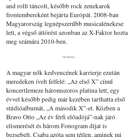
and rollt táncolt, később rock zenekarok
frontembereként bejárta Európát. 2008-ban
Magyarország legnépszerűbb musicalénekese
lett, a végső áttörést azonban az X-Faktor hozta
meg számára 2010-ben.
Hirdetés
A magyar nők kedvencének karrierje ezután
meredeken ívelt felfelé: „Az első X” című
koncertlemeze háromszoros platina lett, egy
évvel később pedig már kezében tarthatta első
stúdióalbumát, „A második X”-et. Közben a
Bravo Otto „Az év férfi előadójá”-nak járó
elismerését és három Fonogram díjat is
bezsebelt. Csaba azóta sem tétlen, aminek mi