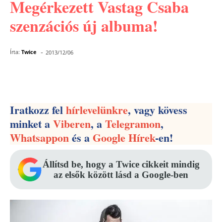
Megérkezett Vastag Csaba
szenzációs új albuma!
-
Írta:
Twice
2013/12/06
Facebook
Pinterest
WhatsApp
Iratkozz fel
hírlevelünkre
, vagy kövess
minket a
Viberen
, a
Telegramon
,
Whatsappon
és a
Google Hírek
-en!
Állítsd be, hogy a Twice cikkeit mindig
az elsők között lásd a Google-ben