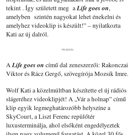
Life goes on
tekint . Így született meg a
,
amelyben szintén nagyokat lehet énekelni és
amelyhez videoklip is készült!” – nyilatkozta
Kati az új dalról.
Hirdetés
Life goes on
A
című dal zeneszerzői: Rakonczai
Viktor és Rácz Gergő, szövegírója Mozsik Imre.
Wolf Kati a közelmúltban készítette el új rádiós
slágeréhez videoklipjét! A „Vár a holnap” című
klip egyik legmeghatározóbb helyszíne a
SkyCourt, a Liszt Ferenc repülőtér
luxusterminálja, ahol elsőként engedélyeztek
ilyen nagy volumenű forgatást. A közel 30 fős