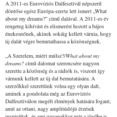
A 2011-es Eurovíziós Dalfesztivál népszerű
döntőse egész Európa-szerte lett ismert „What
about my dreams?” című dalával. A 2011-es év
rengeteg kihívást és elismerést hozott a bájos
énekesnőnek, akinek sokáig kellett várnia, hogy
új dalát végre bemutathassa a közönségnek.
„A Szerelem, miért múlsz?/
What about my
dreams?
című dalomat szerencsére nagyon
szerette a közönség és a rádiók is, viszont így
várnunk kellett az új dal bemutatására. A
szerzőkkel szerettünk volna egy olyan dalt,
aminek a gondolata még az Eurovíziós
Dalfesztiválon megélt élmények hatására fogant,
amit az ottani, nagy amplitúdójú érzések
inspiráltak, és ami ugyanakkor már a jövőbe is