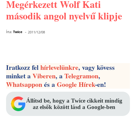
Megérkezett Wolf Kati
második angol nyelvű klipje
-
Írta:
Twice
2011/12/08
Facebook
Pinterest
WhatsApp
Iratkozz fel
hírlevelünkre
, vagy kövess
minket a
Viberen
, a
Telegramon
,
Whatsappon
és a
Google Hírek
-en!
Állítsd be, hogy a Twice cikkeit mindig
az elsők között lásd a Google-ben