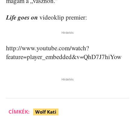
magam a „vásznon.”
Life goes on
videoklip premier:
Hirdetés
http://www.youtube.com/watch?
feature=player_embedded&v=QhD7J7hiYow
Hirdetés
CÍMKÉK:
Wolf Kati
Facebook
Pinterest
WhatsApp