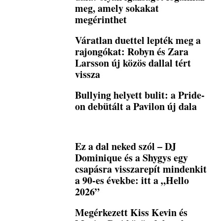
meg, amely sokakat
megérinthet
Váratlan duettel lepték meg a
rajongókat: Robyn és Zara
Larsson új közös dallal tért
vissza
Bullying helyett bulit: a Pride-
on debütált a Pavilon új dala
Ez a dal neked szól – DJ
Dominique és a Shygys egy
csapásra visszarepít mindenkit
a 90-es évekbe: itt a „Hello
2026”
Megérkezett Kiss Kevin és