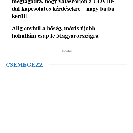
megtagadta, hogy válaszoljon a COVID-
dal kapcsolatos kérdésekre – nagy bajba
került
Alig enyhül a hőség, máris újabb
hőhullám csap le Magyarországra
Hirdetés
CSEMEGÉZZ