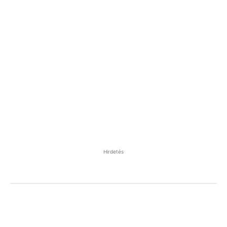
Hirdetés
Facebook
Pinterest
WhatsApp