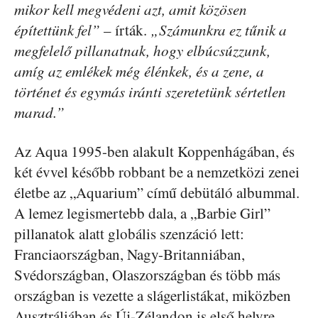
mikor kell megvédeni azt, amit közösen
építettünk fel”
– írták.
„Számunkra ez tűnik a
megfelelő pillanatnak, hogy elbúcsúzzunk,
amíg az emlékek még élénkek, és a zene, a
történet és egymás iránti szeretetünk sértetlen
marad.”
Az Aqua 1995-ben alakult Koppenhágában, és
két évvel később robbant be a nemzetközi zenei
életbe az „Aquarium” című debütáló albummal.
A lemez legismertebb dala, a „Barbie Girl”
pillanatok alatt globális szenzáció lett:
Franciaországban, Nagy-Britanniában,
Svédországban, Olaszországban és több más
országban is vezette a slágerlistákat, miközben
Ausztráliában és Új-Zélandon is első helyre