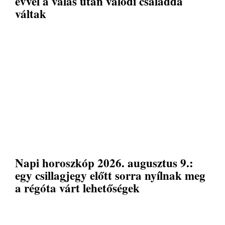
évvel a válás után valódi családdá
váltak
Napi horoszkóp 2026. augusztus 9.:
egy csillagjegy előtt sorra nyílnak meg
a régóta várt lehetőségek