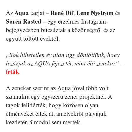
Aqua
René Dif
Lene Nystrøm
Az
tagjai –
,
és
Søren Rasted
– egy érzelmes Instagram-
bejegyzésben búcsúztak a közönségtől és az
együtt töltött évektől.
„Sok hihetetlen év után úgy döntöttünk, hogy
lezárjuk az AQUA fejezetét, mint élő zenekar”
–
írták
.
A zenekar szerint az Aqua jóval több volt
számukra egy egyszerű zenei projekt­nél. A
tagok felidézték, hogy közösen olyan
élményeket éltek át, amelyekről pályájuk
kezdetén álmodni sem mertek.