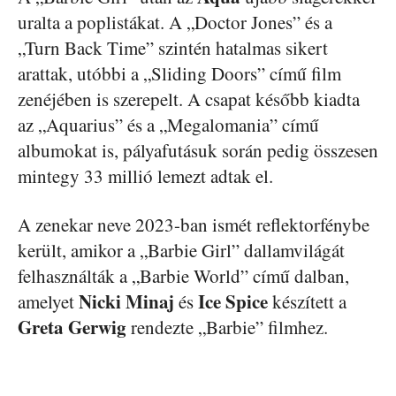
uralta a poplistákat. A „Doctor Jones” és a
„Turn Back Time” szintén hatalmas sikert
arattak, utóbbi a „Sliding Doors” című film
zenéjében is szerepelt. A csapat később kiadta
az „Aquarius” és a „Megalomania” című
albumokat is, pályafutásuk során pedig összesen
mintegy 33 millió lemezt adtak el.
A zenekar neve 2023-ban ismét reflektorfénybe
került, amikor a „Barbie Girl” dallamvilágát
felhasználták a „Barbie World” című dalban,
Nicki Minaj
Ice Spice
amelyet
és
készített a
Greta Gerwig
rendezte „Barbie” filmhez.