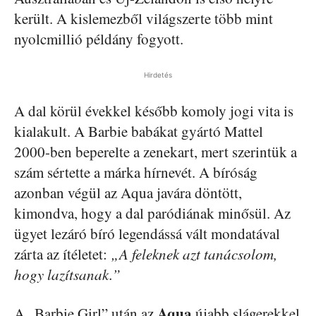
került. A kislemezből világszerte több mint
nyolcmillió példány fogyott.
Hirdetés
A dal körül évekkel később komoly jogi vita is
kialakult. A Barbie babákat gyártó Mattel
2000-ben beperelte a zenekart, mert szerintük a
szám sértette a márka hírnevét. A bíróság
azonban végül az Aqua javára döntött,
kimondva, hogy a dal paródiának minősül. Az
ügyet lezáró bíró legendássá vált mondatával
zárta az ítéletet:
„A feleknek azt tanácsolom,
hogy lazítsanak.”
Aqua
A „Barbie Girl” után az
újabb slágerekkel