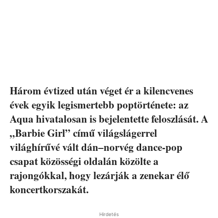
Három évtized után véget ér a kilencvenes
évek egyik legismertebb poptörténete: az
Aqua hivatalosan is bejelentette feloszlását. A
„Barbie Girl” című világslágerrel
világhírűvé vált dán–norvég dance-pop
csapat közösségi oldalán közölte a
rajongókkal, hogy lezárják a zenekar élő
koncertkorszakát.
Hirdetés