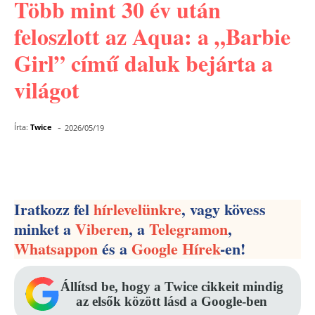
Több mint 30 év után
feloszlott az Aqua: a „Barbie
Girl” című daluk bejárta a
világot
-
Írta:
Twice
2026/05/19
Facebook
Pinterest
WhatsApp
Iratkozz fel
hírlevelünkre
, vagy kövess
minket a
Viberen
, a
Telegramon
,
Whatsappon
és a
Google Hírek
-en!
Állítsd be, hogy a Twice cikkeit mindig
az elsők között lásd a Google-ben