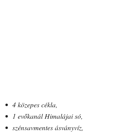
4 közepes cékla,
1 evőkanál Himalájai só,
szénsavmentes ásványvíz,