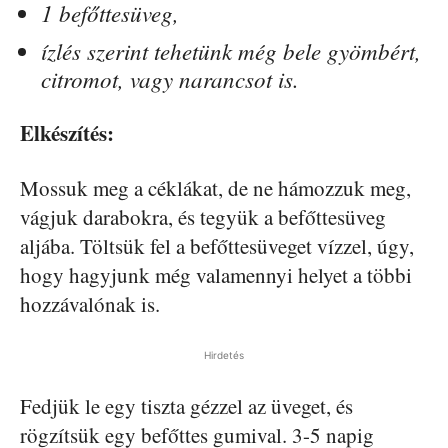
1 befőttesüveg,
ízlés szerint tehetünk még bele gyömbért,
citromot, vagy narancsot is.
Elkészítés:
Mossuk meg a céklákat, de ne hámozzuk meg,
vágjuk darabokra, és tegyük a befőttesüveg
aljába. Töltsük fel a befőttesüveget vízzel, úgy,
hogy hagyjunk még valamennyi helyet a többi
hozzávalónak is.
Hirdetés
Fedjük le egy tiszta gézzel az üveget, és
rögzítsük egy befőttes gumival. 3-5 napig