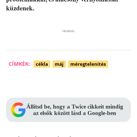
küzdenek.
Hirdetés
CÍMKÉK:
cékla
máj
méregtelenítés
Facebook
Pinterest
WhatsApp
Állítsd be, hogy a Twice cikkeit mindig
az elsők között lásd a Google-ben