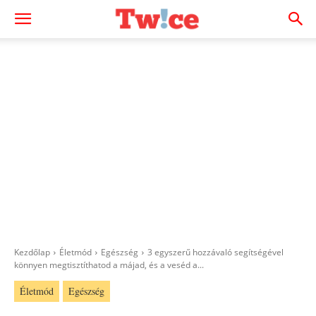
Kezdőlap
Életmód
Egészség
3 egyszerű hozzávaló segítségével
könnyen megtisztíthatod a májad, és a veséd a...
Életmód
Egészség