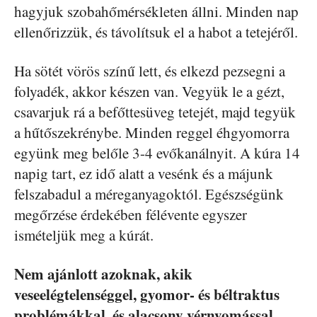
hagyjuk szobahőmérsékleten állni. Minden nap
ellenőrizzük, és távolítsuk el a habot a tetejéről.
Ha sötét vörös színű lett, és elkezd pezsegni a
folyadék, akkor készen van. Vegyük le a gézt,
csavarjuk rá a befőttesüveg tetejét, majd tegyük
a hűtőszekrénybe. Minden reggel éhgyomorra
együnk meg belőle 3-4 evőkanálnyit. A kúra 14
napig tart, ez idő alatt a vesénk és a májunk
felszabadul a méreganyagoktól. Egészségünk
megőrzése érdekében félévente egyszer
ismételjük meg a kúrát.
Nem ajánlott azoknak, akik
veseelégtelenséggel, gyomor- és béltraktus
problémákkal, és alacsony vérnyomással