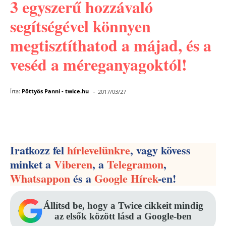
3 egyszerű hozzávaló
segítségével könnyen
megtisztíthatod a májad, és a
veséd a méreganyagoktól!
-
Írta:
Pöttyös Panni - twice.hu
2017/03/27
Facebook
Pinterest
WhatsApp
Iratkozz fel
hírlevelünkre
, vagy kövess
minket a
Viberen
, a
Telegramon
,
Whatsappon
és a
Google Hírek
-en!
Állítsd be, hogy a Twice cikkeit mindig
az elsők között lásd a Google-ben