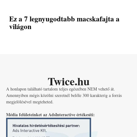
Ez a 7 legnyugodtabb macskafajta a
világon
Twice.hu
A honlapon található tartalom teljes egészében NEM vehető át.
Amennyiben mégis közölni szeretnél belőle 300 karakterig a forrás
megjelölésével megteheted.
Média felületeinket az AdsInteractive értékesíti: