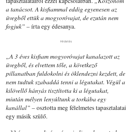
tapasztalatairól ezzel kapcsolatban.
„Köszönöm
a tanácsot. A kisfiammal eddig egyenesen az
üvegből ettük a mogyoróvajat, de ezután nem
fogjuk”
– írta egy édesanya.
Hirdetés
„A 3 éves kisfiam mogyoróvajat kanalazott az
üvegből, és elvettem tőle, a következő
pillanatban fuldokolni és öklendezni kezdett, de
nem tudtuk szabaddá tenni a légutakat. Végül a
kilövellő hányás tisztította ki a légutakat,
miután mélyen lenyúltunk a torkába egy
kanállal”
– osztotta meg félelmetes tapasztalatai
egy másik szülő.