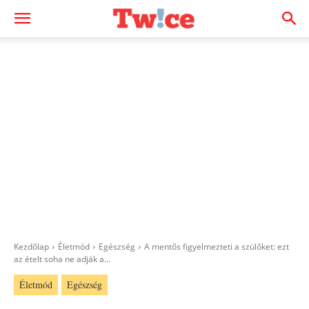
Kezdőlap
Életmód
Egészség
A mentős figyelmezteti a szülőket: ezt
az ételt soha ne adják a...
Életmód
Egészség