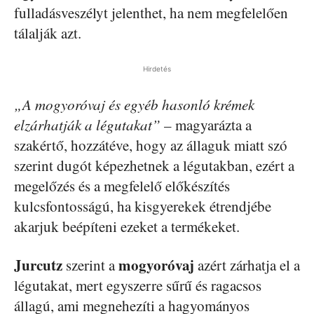
fulladásveszélyt jelenthet, ha nem megfelelően
tálalják azt.
Hirdetés
„A mogyoróvaj és egyéb hasonló krémek
elzárhatják a légutakat”
– magyarázta a
szakértő, hozzátéve, hogy az állaguk miatt szó
szerint dugót képezhetnek a légutakban, ezért a
megelőzés és a megfelelő előkészítés
kulcsfontosságú, ha kisgyerekek étrendjébe
akarjuk beépíteni ezeket a termékeket.
Jurcutz
mogyoróvaj
szerint a
azért zárhatja el a
légutakat, mert egyszerre sűrű és ragacsos
állagú, ami megnehezíti a hagyományos