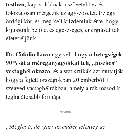
testben
, kapcsolódnak a szövetekhez és
fokozatosan mérgezik az agyszövetet. Ez egy
ördögi kör, és meg kell küzdenünk érte, hogy
kijussunk belőle, és egészséges, energiával teli
életet éljünk.
Dr. Cătălin Luca
a betegségek
úgy véli, hogy
90%-át a méreganyagokkal teli, „piszkos”
vastagbél okozza
, és a statisztikák azt mutatják,
hogy a fejlett országokban 20 emberből 1
szenved vastagbélrákban, amely a rák második
leghalálosabb formája.
Hirdetés
„Meglepő, de igaz: az ember jelenleg az