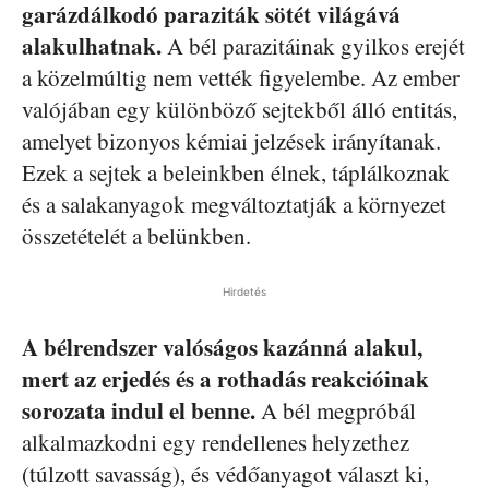
garázdálkodó paraziták sötét világává
alakulhatnak.
A bél parazitáinak gyilkos erejét
a közelmúltig nem vették figyelembe. Az ember
valójában egy különböző sejtekből álló entitás,
amelyet bizonyos kémiai jelzések irányítanak.
Ezek a sejtek a beleinkben élnek, táplálkoznak
és a salakanyagok megváltoztatják a környezet
összetételét a belünkben.
Hirdetés
A bélrendszer valóságos kazánná alakul,
mert az erjedés és a rothadás reakcióinak
sorozata indul el benne.
A bél megpróbál
alkalmazkodni egy rendellenes helyzethez
(túlzott savasság), és védőanyagot választ ki,