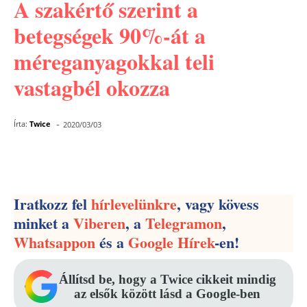
A szakértő szerint a
betegségek 90%-át a
méreganyagokkal teli
vastagbél okozza
-
Írta:
Twice
2020/03/03
Facebook
Pinterest
WhatsApp
Iratkozz fel
hírlevelünkre
, vagy kövess
minket a
Viberen
, a
Telegramon
,
Whatsappon
és a
Google Hírek
-en!
Állítsd be, hogy a Twice cikkeit mindig
az elsők között lásd a Google-ben