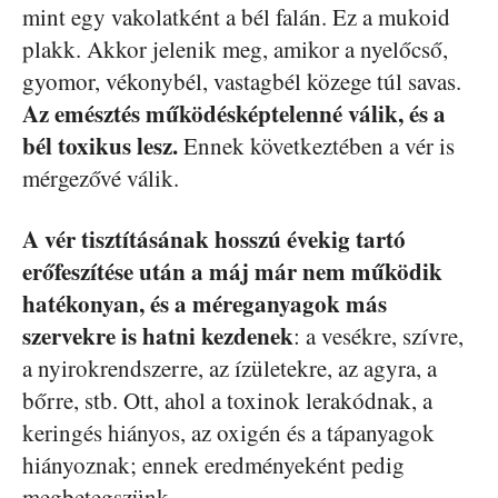
mint egy vakolatként a bél falán. Ez a mukoid
plakk. Akkor jelenik meg, amikor a nyelőcső,
gyomor, vékonybél, vastagbél közege túl savas.
Az emésztés működésképtelenné válik, és a
bél toxikus lesz.
Ennek következtében a vér is
mérgezővé válik.
A vér tisztításának hosszú évekig tartó
erőfeszítése után a máj már nem működik
hatékonyan, és a méreganyagok más
szervekre is hatni kezdenek
: a vesékre, szívre,
a nyirokrendszerre, az ízületekre, az agyra, a
bőrre, stb. Ott, ahol a toxinok lerakódnak, a
keringés hiányos, az oxigén és a tápanyagok
hiányoznak; ennek eredményeként pedig
megbetegszünk.