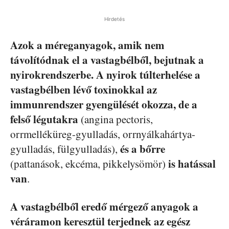
Hirdetés
Azok a méreganyagok, amik nem
távolítódnak el a vastagbélből, bejutnak a
nyirokrendszerbe.
A nyirok túlterhelése a
vastagbélben lévő toxinokkal az
immunrendszer gyengülését okozza, de a
felső légutakra
(angina pectoris,
orrmelléküreg-gyulladás, orrnyálkahártya-
és a bőrre
gyulladás, fülgyulladás),
is hatással
(pattanások, ekcéma, pikkelysömör)
van
.
A vastagbélből eredő mérgező anyagok a
véráramon keresztül terjednek az egész