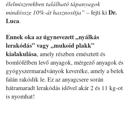
élelmiszerekben található tápanyagok
Dr.
mindössze 10%-át hasznosítja”
– fejti ki
Luca
.
Ennek oka az úgynevezett „nyálkás
lerakódás” vagy „mukoid plakk”
kialakulása
, amely részben emésztett és
bomlófélben levő anyagok, mérgező anyagok és
gyógyszermaradványok keveréke, amely a belek
falán rakódik le. Ez az anyagcsere során
hátramaradt lerakódás idővel akár 2 és 11 kg-ot
is nyomhat!