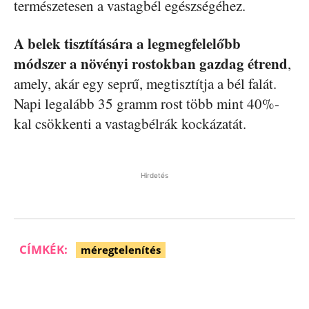
természetesen a vastagbél egészségéhez.
A belek tisztítására a legmegfelelőbb
módszer a növényi rostokban gazdag étrend
,
amely, akár egy seprű, megtisztítja a bél falát.
Napi legalább 35 gramm rost több mint 40%-
kal csökkenti a vastagbélrák kockázatát.
Hirdetés
CÍMKÉK:
méregtelenítés
Facebook
Pinterest
WhatsApp