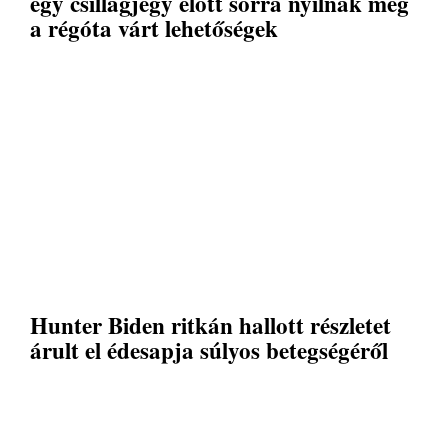
egy csillagjegy előtt sorra nyílnak meg
a régóta várt lehetőségek
Hunter Biden ritkán hallott részletet
árult el édesapja súlyos betegségéről