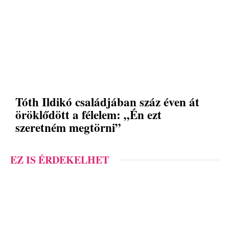
Tóth Ildikó családjában száz éven át
öröklődött a félelem: „Én ezt
szeretném megtörni”
EZ IS ÉRDEKELHET