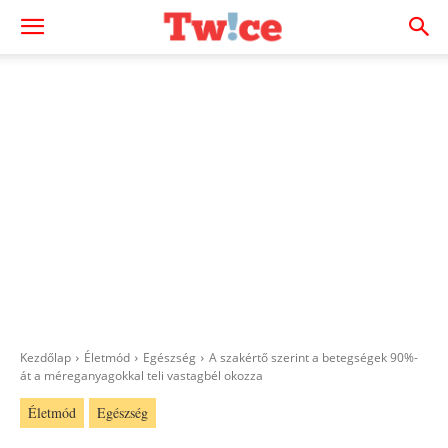
Kezdőlap
Életmód
Egészség
A szakértő szerint a betegségek 90%-
át a méreganyagokkal teli vastagbél okozza
Életmód
Egészség