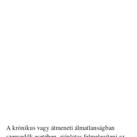
A krónikus vagy átmeneti álmatlanságban
szenvedők esetében, ajánlatos felmelegíteni az