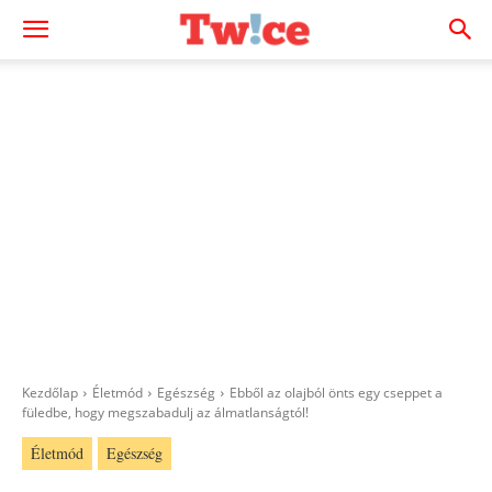
Kezdőlap
Életmód
Egészség
Ebből az olajból önts egy cseppet a
füledbe, hogy megszabadulj az álmatlanságtól!
Életmód
Egészség