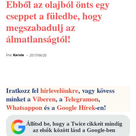
Ebből az olajból önts egy
cseppet a füledbe, hogy
megszabadulj az
álmatlanságtól!
-
Írta:
Karola
2017/06/20
Facebook
Pinterest
WhatsApp
Iratkozz fel
hírlevelünkre
, vagy kövess
minket a
Viberen
, a
Telegramon
,
Whatsappon
és a
Google Hírek
-en!
Állítsd be, hogy a Twice cikkeit mindig
az elsők között lásd a Google-ben