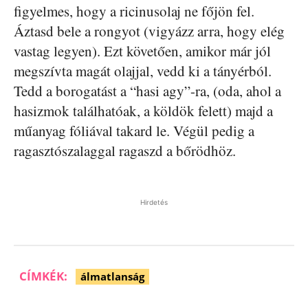
figyelmes, hogy a ricinusolaj ne főjön fel.
Áztasd bele a rongyot (vigyázz arra, hogy elég
vastag legyen). Ezt követően, amikor már jól
megszívta magát olajjal, vedd ki a tányérból.
Tedd a borogatást a “hasi agy”-ra, (oda, ahol a
hasizmok találhatóak, a köldök felett) majd a
műanyag fóliával takard le. Végül pedig a
ragasztószalaggal ragaszd a bőrödhöz.
Hirdetés
CÍMKÉK:
álmatlanság