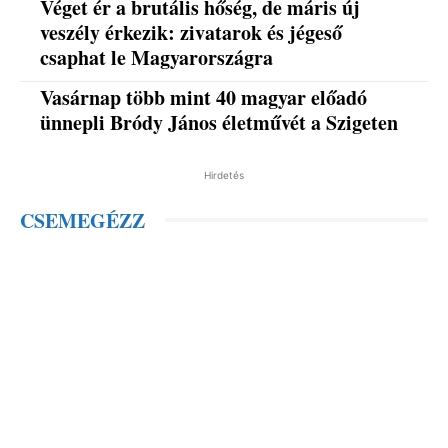
Véget ér a brutális hőség, de máris új
veszély érkezik: zivatarok és jégeső
csaphat le Magyarországra
Vasárnap több mint 40 magyar előadó
ünnepli Bródy János életművét a Szigeten
Hirdetés
CSEMEGÉZZ