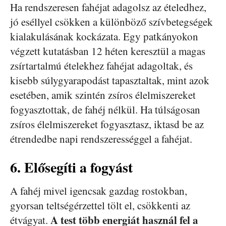
Ha rendszeresen fahéjat adagolsz az ételedhez,
jó eséllyel csökken a különböző szívbetegségek
kialakulásának kockázata. Egy patkányokon
végzett kutatásban 12 héten keresztül a magas
zsírtartalmú ételekhez fahéjat adagoltak, és
kisebb súlygyarapodást tapasztaltak, mint azok
esetében, amik szintén zsíros élelmiszereket
fogyasztottak, de fahéj nélkül. Ha túlságosan
zsíros élelmiszereket fogyasztasz, iktasd be az
étrendedbe napi rendszerességgel a fahéjat.
6. Elősegíti a fogyást
A fahéj mivel igencsak gazdag rostokban,
gyorsan teltségérzettel tölt el, csökkenti az
A test több energiát használ fel a
étvágyat.