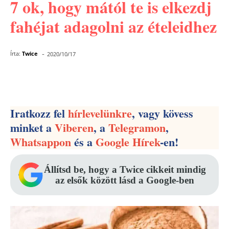
7 ok, hogy mától te is elkezdj
fahéjat adagolni az ételeidhez
-
Írta:
Twice
2020/10/17
Facebook
Pinterest
WhatsApp
Iratkozz fel
hírlevelünkre
, vagy kövess
minket a
Viberen
, a
Telegramon
,
Whatsappon
és a
Google Hírek
-en!
Állítsd be, hogy a Twice cikkeit mindig
az elsők között lásd a Google-ben