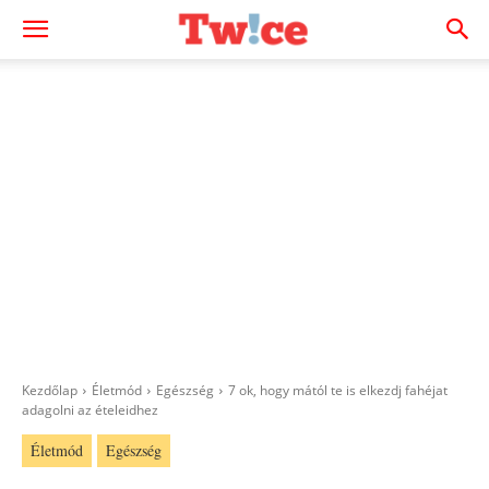
Kezdőlap
Életmód
Egészség
7 ok, hogy mától te is elkezdj fahéjat
adagolni az ételeidhez
Életmód
Egészség