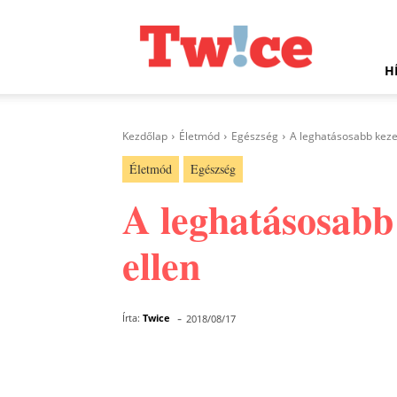
Twice.hu
H
Kezdőlap
Életmód
Egészség
A leghatásosabb kezelé
Életmód
Egészség
A leghatásosabb k
ellen
-
Írta:
Twice
2018/08/17
Facebook
Megosztás