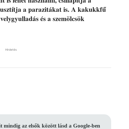
lpusztítja a parazitákat is. A kakukkfű
üvelygyulladás és a szemölcsök
Hirdetés
Pinterest
WhatsApp
Email
it mindig az elsők között lásd a Google-ben