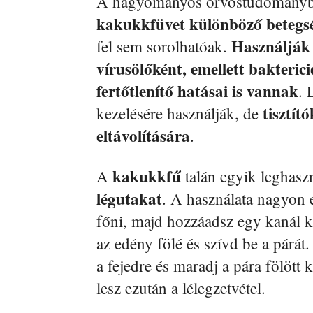
A hagyományos orvostudomány
kakukkfüvet különböző betegs
Használják 
fel sem sorolhatóak.
vírusölőként, emellett bakteric
fertőtlenítő hatásai is vannak
. 
tisztít
kezelésére használják, de
eltávolítására
.
kakukkfű
A
talán egyik leghas
légutakat
. A használata nagyon 
főni, majd hozzáadsz egy kanál k
az edény fölé és szívd be a párát
a fejedre és maradj a pára fölöt
lesz ezután a lélegzetvétel.