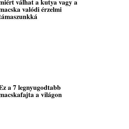
miért válhat a kutya vagy a
macska valódi érzelmi
támaszunkká
Ez a 7 legnyugodtabb
macskafajta a világon