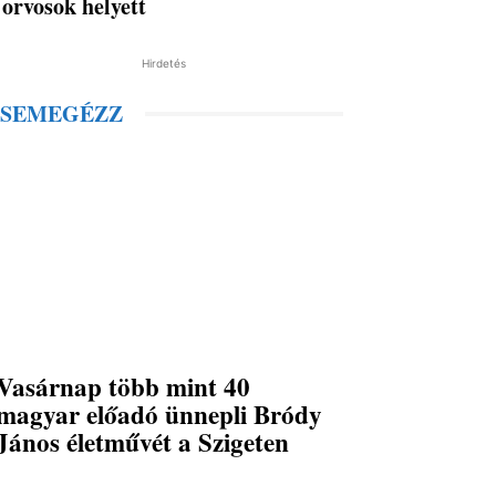
orvosok helyett
Hirdetés
SEMEGÉZZ
Vasárnap több mint 40
magyar előadó ünnepli Bródy
János életművét a Szigeten