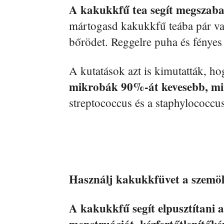
A kakukkfű tea segít megszaba
mártogasd kakukkfű teába pár vatt
bőrödet. Reggelre puha és fényes 
A kutatások azt is kimutatták, h
mikrobák 90%-át kevesebb, min
streptococcus és a staphylococcus
Használj kakukkfüvet a szemölc
A kakukkfű segít elpusztítani a
menstruációt, kézfertőtlenítőként