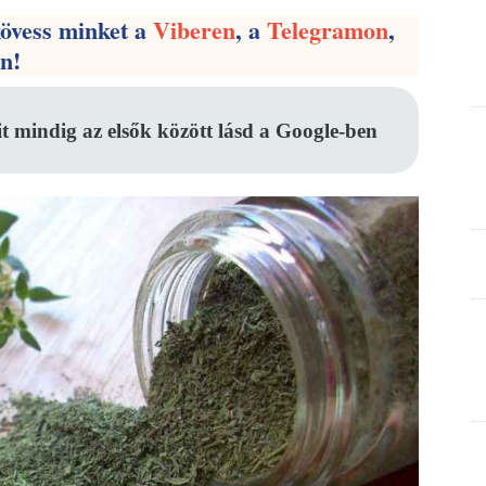
kövess minket a
Viberen
, a
Telegramon
,
en!
it mindig az elsők között lásd a Google-ben