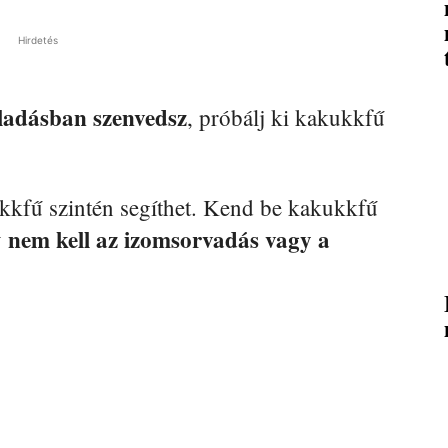
Hirdetés
ladásban szenvedsz
, próbálj ki kakukkfű
ukkfű szintén segíthet. Kend be kakukkfű
nem kell az izomsorvadás vagy a
y