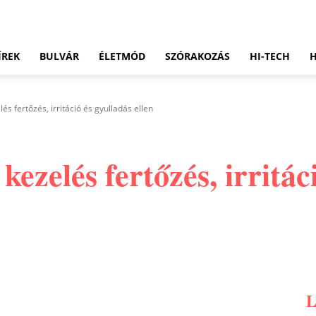
ÍREK
BULVÁR
ÉLETMÓD
SZÓRAKOZÁS
HI-TECH
s fertőzés, irritáció és gyulladás ellen
ezelés fertőzés, irritác
Pinterest
WhatsApp
Email