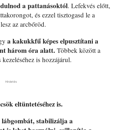
dulnod a pattanásoktól
. Lefekvés előtt,
akorongot, és ezzel tisztogasd le a
lesz az arcbőröd.
a kakukkfű képes elpusztítani a
ogy
t három óra alatt.
Többek között a
 kezeléséhez is hozzájárul.
Hirdetés
sök eltüntetéséhez is.
 lábgombát, stabilizálja a
 is lehet használni, csillapítja a