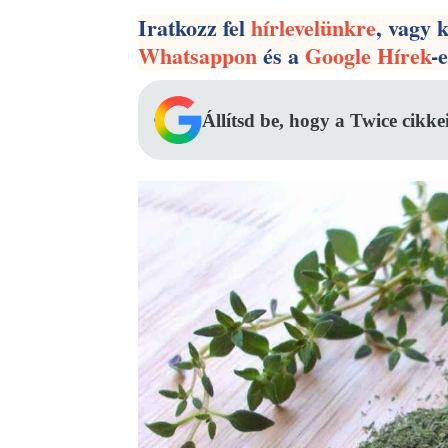
Iratkozz fel
hírlevelünkre
, vagy 
Whatsappon
és a
Google Hírek
-
Állítsd be, hogy a Twice cikke