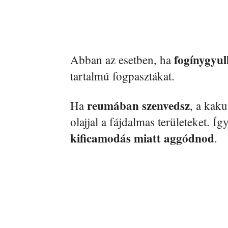
fogínygyul
Abban az esetben, ha
tartalmú fogpasztákat.
reumában szenvedsz
Ha
, a kak
olajjal a fájdalmas területeket. Íg
kificamodás miatt aggódnod
.