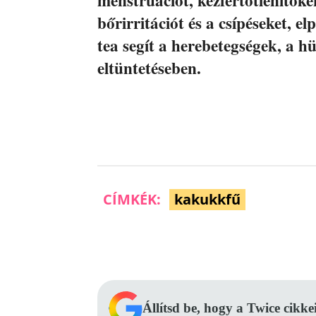
bőrirritációt és a csípéseket, e
tea segít a herebetegségek, a h
eltüntetéseben.
CÍMKÉK:
kakukkfű
Facebook
Megosztás
Állítsd be, hogy a Twice cikke