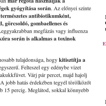
már régóta használják a
ban
égek gyógyítása során
. Az előnyei szinte
természetes antibiotikumként,
id, görcsoldó, gombaellenes és
Leggyakrabban megfázás vagy influenza
ókúra során is alkalmas a toxinok
E
kitisztítja a
znosabb tulajdonsága, hogy
egyszerű. Felteszel egy edénybe vizet
akukkfüvet. Várj pár percet, majd hajolj
. A jobb hatás érdekében tegyél törölközőt
t kb 15 percig. Meglátod, sokkal könnyebb