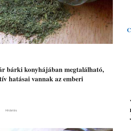
C
ár bárki konyhájában megtalálható,
tív hatásai vannak az emberi
Hirdetés