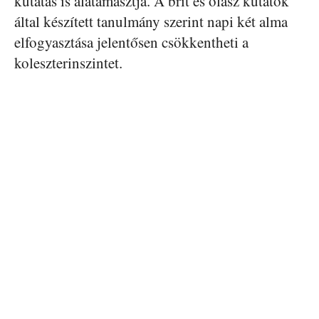
kutatás is alátámasztja. A brit és olasz kutatók
által készített tanulmány szerint napi két alma
elfogyasztása jelentősen csökkentheti a
koleszterinszintet.