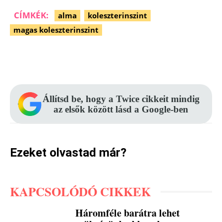
CÍMKÉK:
alma
koleszterinszint
magas koleszterinszint
Facebook
Pinterest
WhatsApp
Állítsd be, hogy a Twice cikkeit mindig
az elsők között lásd a Google-ben
Ezeket olvastad már?
KAPCSOLÓDÓ CIKKEK
Háromféle barátra lehet