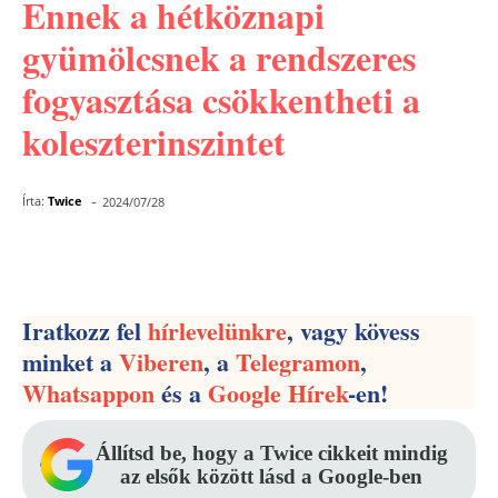
Ennek a hétköznapi
gyümölcsnek a rendszeres
fogyasztása csökkentheti a
koleszterinszintet
-
Írta:
Twice
2024/07/28
Facebook
Pinterest
WhatsApp
Iratkozz fel
hírlevelünkre
, vagy kövess
minket a
Viberen
, a
Telegramon
,
Whatsappon
és a
Google Hírek
-en!
Állítsd be, hogy a Twice cikkeit mindig
az elsők között lásd a Google-ben