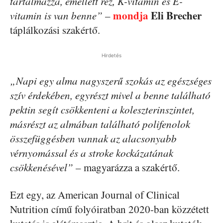
tartalmazza, emellett réz, K-vitamin és E-
mondja
Eli Brecher
vitamin is van benne”
–
táplálkozási szakértő.
Hirdetés
„Napi egy alma nagyszerű szokás az egészséges
szív érdekében, egyrészt mivel a benne található
pektin segít csökkenteni a koleszterinszintet,
másrészt az almában található polifenolok
összefüggésben vannak az alacsonyabb
vérnyomással és a stroke kockázatának
csökkenésével”
– magyarázza a szakértő.
Ezt egy, az American Journal of Clinical
Nutrition című folyóiratban 2020-ban közzétett