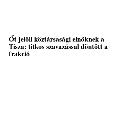
Őt jelöli köztársasági elnöknek a
Tisza: titkos szavazással döntött a
frakció