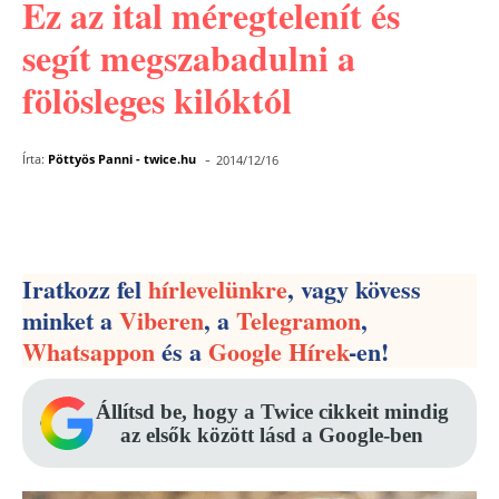
Ez az ital méregtelenít és
segít megszabadulni a
fölösleges kilóktól
-
Írta:
Pöttyös Panni - twice.hu
2014/12/16
Facebook
Pinterest
WhatsApp
Iratkozz fel
hírlevelünkre
, vagy kövess
minket a
Viberen
, a
Telegramon
,
Whatsappon
és a
Google Hírek
-en!
Állítsd be, hogy a Twice cikkeit mindig
az elsők között lásd a Google-ben