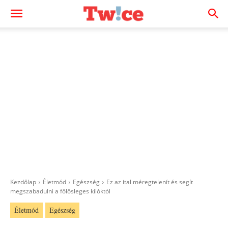
Kezdőlap
Életmód
Egészség
Ez az ital méregtelenít és segít
megszabadulni a fölösleges kilóktól
Életmód
Egészség