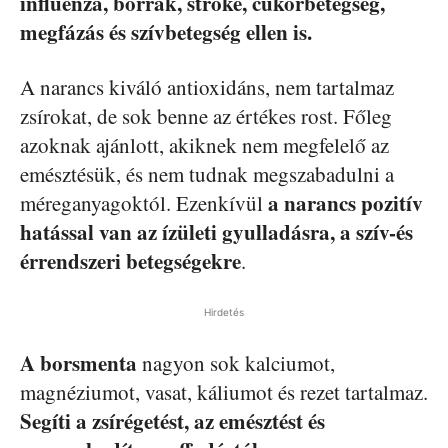
influenza, bőrrák, stroke, cukorbetegség,
megfázás és szívbetegség ellen is.
A narancs kiváló antioxidáns, nem tartalmaz
zsírokat, de sok benne az értékes rost. Főleg
azoknak ajánlott, akiknek nem megfelelő az
emésztésük, és nem tudnak megszabadulni a
a narancs pozitív
méreganyagoktól. Ezenkívül
hatással van az ízületi gyulladásra, a szív-és
érrendszeri betegségekre
.
Hirdetés
A borsmenta
nagyon sok kalciumot,
magnéziumot, vasat, káliumot és rezet tartalmaz.
Segíti a zsírégetést, az emésztést és