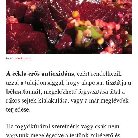
Fotó:
Flickr.com
A cékla erős antioxidáns
, ezért rendelkezik
tisztítja a
azzal a tulajdonsággal, hogy alaposan
bélcsatornát
, megelőzhető fogyasztása által a
rákos sejtek kialakulása, vagy a már meglévőek
terjedése.
Ha fogyókúrázni szeretnénk vagy csak nem
vagyunk megelégedve a testünk zsírégető és