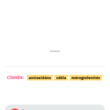
Hirdetés
CÍMKÉK:
antioxidáns
cékla
méregtelenítés
Facebook
Pinterest
WhatsApp