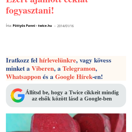
fogyasztani!
-
Írta:
Pöttyös Panni - twice.hu
2014/01/16
Facebook
Pinterest
WhatsApp
Iratkozz fel
hírlevelünkre
, vagy kövess
minket a
Viberen
, a
Telegramon
,
Whatsappon
és a
Google Hírek
-en!
Állítsd be, hogy a Twice cikkeit mindig
az elsők között lásd a Google-ben