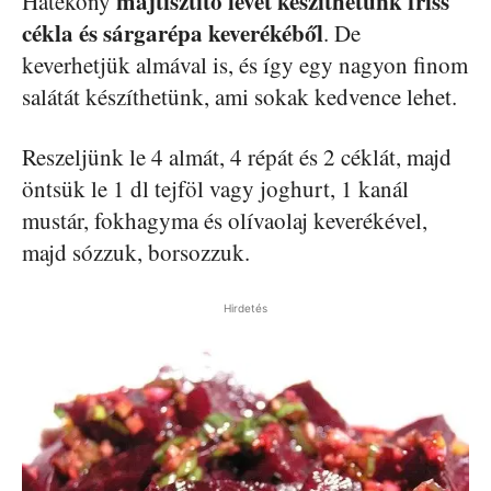
májtisztító levet készíthetünk friss
Hatékony
cékla és sárgarépa keverékéből
. De
keverhetjük almával is, és így egy nagyon finom
salátát készíthetünk, ami sokak kedvence lehet.
Reszeljünk le 4 almát, 4 répát és 2 céklát, majd
öntsük le 1 dl tejföl vagy joghurt, 1 kanál
mustár, fokhagyma és olívaolaj keverékével,
majd sózzuk, borsozzuk.
Hirdetés