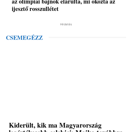
az olimpiai bajnok elárulta, mi okozta az
ijesztő rosszullétet
Hirdetés
CSEMEGÉZZ
Kiderült, kik ma Magyarország