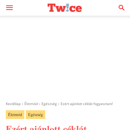
Kezdőlap
Életmód
Egészség
Ezért ajánlott céklát fogyasztani!
Életmód
Egészség
Ezért ajánlott céklát