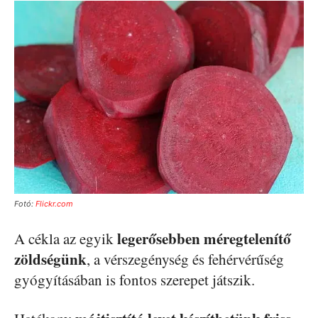
Fotó:
Flickr.com
legerősebben méregtelenítő
A cékla az egyik
zöldségünk
, a vérszegénység és fehérvérűség
gyógyításában is fontos szerepet játszik.