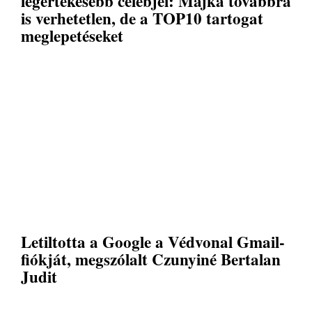
legértékesebb celebjei: Majka továbbra
is verhetetlen, de a TOP10 tartogat
meglepetéseket
Letiltotta a Google a Védvonal Gmail-
fiókját, megszólalt Czunyiné Bertalan
Judit