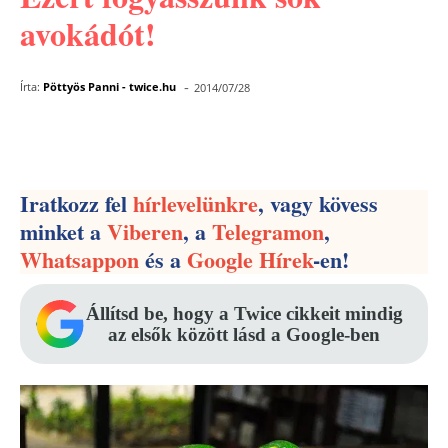
avokádót!
-
Írta:
Pöttyös Panni - twice.hu
2014/07/28
Facebook
Pinterest
WhatsApp
Iratkozz fel
hírlevelünkre
, vagy kövess
minket a
Viberen
, a
Telegramon
,
Whatsappon
és a
Google Hírek
-en!
Állítsd be, hogy a Twice cikkeit mindig
az elsők között lásd a Google-ben