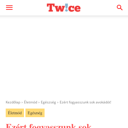
Kezdőlap
Életmód
Egészség
Ezért fogyasszunk sok avokádót!
Életmód
Egészség
Ezért fogyasszunk sok