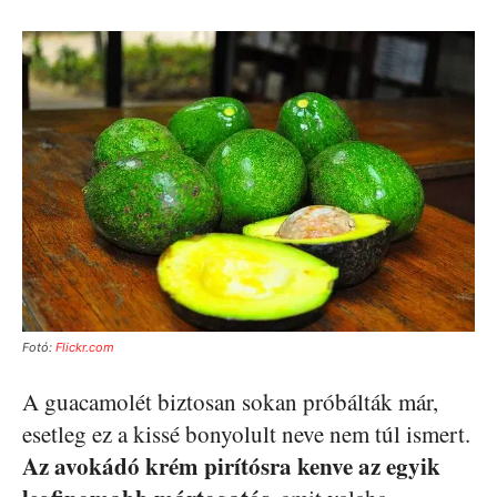
Fotó:
Flickr.com
A guacamolét biztosan sokan próbálták már,
esetleg ez a kissé bonyolult neve nem túl ismert.
Az avokádó krém pirítósra kenve az egyik