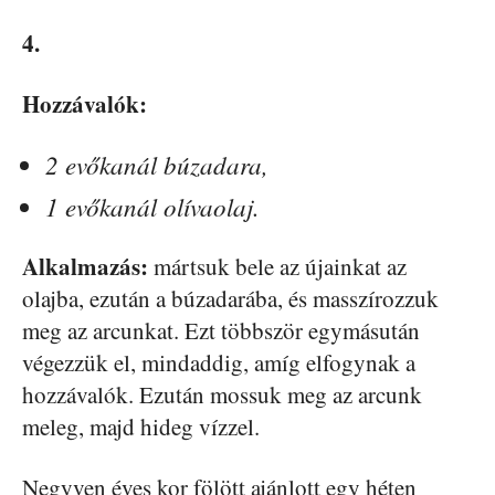
4.
Hozzávalók:
2 evőkanál búzadara,
1 evőkanál olívaolaj.
Alkalmazás:
mártsuk bele az újainkat az
olajba, ezután a búzadarába, és masszírozzuk
meg az arcunkat. Ezt többször egymásután
végezzük el, mindaddig, amíg elfogynak a
hozzávalók. Ezután mossuk meg az arcunk
meleg, majd hideg vízzel.
Negyven éves kor fölött ajánlott egy héten