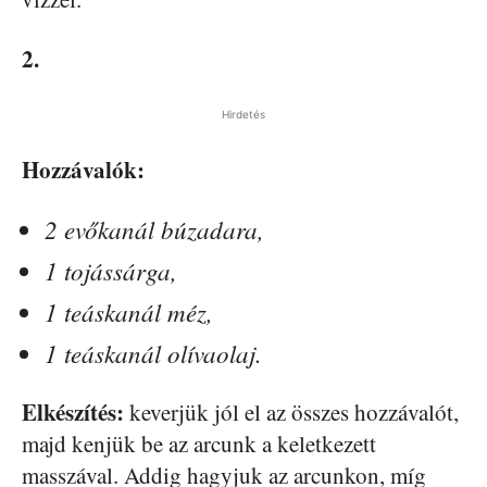
2.
Hirdetés
Hozzávalók:
2 evőkanál búzadara,
1 tojássárga,
1 teáskanál méz,
1 teáskanál olívaolaj.
Elkészítés:
keverjük jól el az összes hozzávalót,
majd kenjük be az arcunk a keletkezett
masszával. Addig hagyjuk az arcunkon, míg