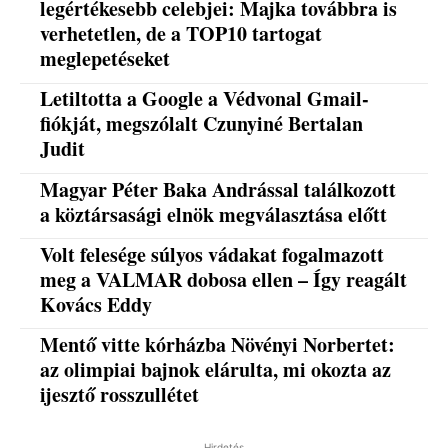
legértékesebb celebjei: Majka továbbra is
verhetetlen, de a TOP10 tartogat
meglepetéseket
Letiltotta a Google a Védvonal Gmail-
fiókját, megszólalt Czunyiné Bertalan
Judit
Magyar Péter Baka Andrással találkozott
a köztársasági elnök megválasztása előtt
Volt felesége súlyos vádakat fogalmazott
meg a VALMAR dobosa ellen – Így reagált
Kovács Eddy
Mentő vitte kórházba Növényi Norbertet:
az olimpiai bajnok elárulta, mi okozta az
ijesztő rosszullétet
Hirdetés