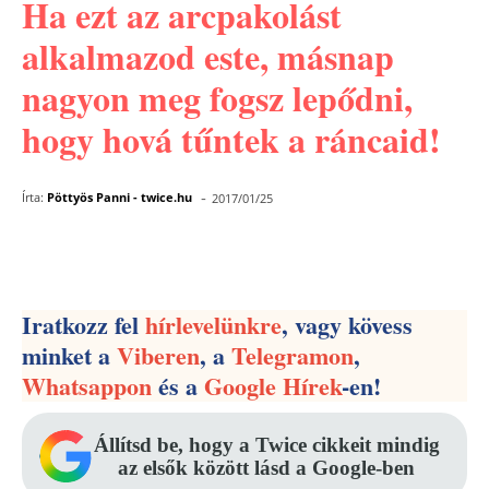
Ha ezt az arcpakolást
alkalmazod este, másnap
nagyon meg fogsz lepődni,
hogy hová tűntek a ráncaid!
-
Írta:
Pöttyös Panni - twice.hu
2017/01/25
Facebook
Pinterest
WhatsApp
Iratkozz fel
hírlevelünkre
, vagy kövess
minket a
Viberen
, a
Telegramon
,
Whatsappon
és a
Google Hírek
-en!
Állítsd be, hogy a Twice cikkeit mindig
az elsők között lásd a Google-ben