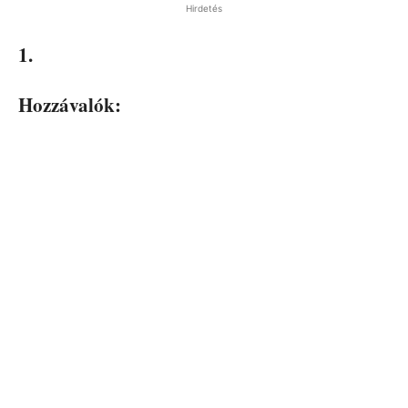
Hirdetés
1.
Hozzávalók: