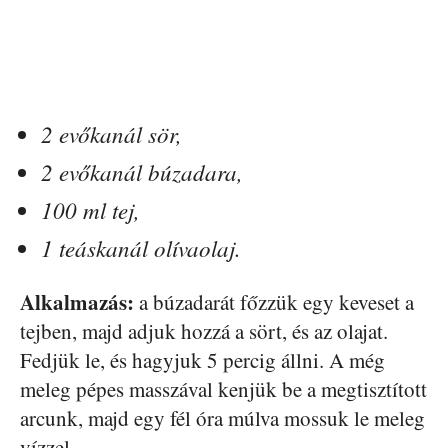
2 evőkanál sör,
2 evőkanál búzadara,
100 ml tej,
1 teáskanál olívaolaj.
Alkalmazás:
a búzadarát főzzük egy keveset a
tejben, majd adjuk hozzá a sört, és az olajat.
Fedjük le, és hagyjuk 5 percig állni. A még
meleg pépes masszával kenjük be a megtisztított
arcunk, majd egy fél óra múlva mossuk le meleg
vízzel.