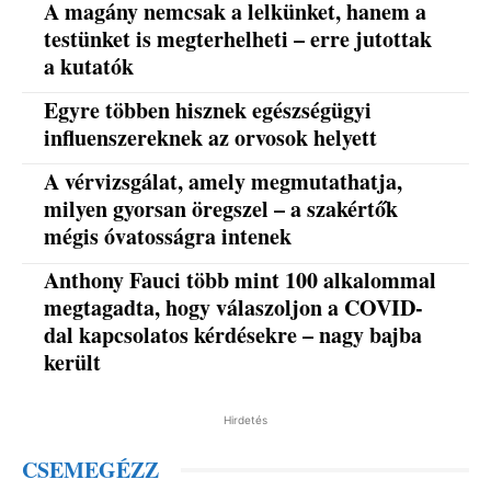
A magány nemcsak a lelkünket, hanem a
testünket is megterhelheti – erre jutottak
a kutatók
Egyre többen hisznek egészségügyi
influenszereknek az orvosok helyett
A vérvizsgálat, amely megmutathatja,
milyen gyorsan öregszel – a szakértők
mégis óvatosságra intenek
Anthony Fauci több mint 100 alkalommal
megtagadta, hogy válaszoljon a COVID-
dal kapcsolatos kérdésekre – nagy bajba
került
Hirdetés
CSEMEGÉZZ