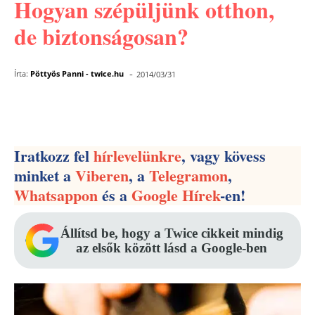
Hogyan szépüljünk otthon,
de biztonságosan?
-
Írta:
Pöttyös Panni - twice.hu
2014/03/31
Facebook
Pinterest
WhatsApp
Iratkozz fel
hírlevelünkre
, vagy kövess
minket a
Viberen
, a
Telegramon
,
Whatsappon
és a
Google Hírek
-en!
Állítsd be, hogy a Twice cikkeit mindig
az elsők között lásd a Google-ben