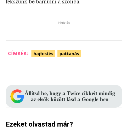
fekszünk be barnulni a szoliba.
Hirdetés
CÍMKÉK:
hajfestés
pattanás
Facebook
Pinterest
WhatsApp
Állítsd be, hogy a Twice cikkeit mindig
az elsők között lásd a Google-ben
Ezeket olvastad már?