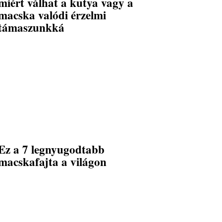
miért válhat a kutya vagy a
macska valódi érzelmi
támaszunkká
Ez a 7 legnyugodtabb
macskafajta a világon