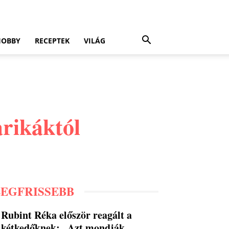
HOBBY
RECEPTEK
VILÁG
arikáktól
LEGFRISSEBB
Rubint Réka először reagált a
kétkedőknek: „Azt mondják,