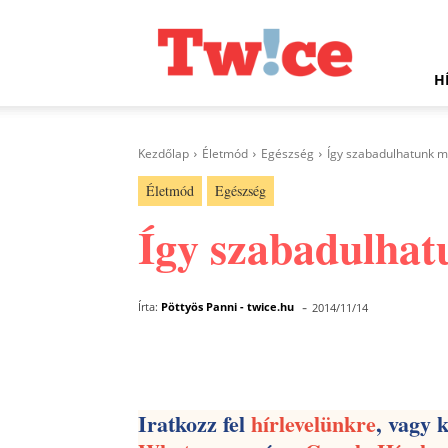
Twice.hu
H
Kezdőlap
Életmód
Egészség
Így szabadulhatunk me
Életmód
Egészség
Így szabadulhat
-
Írta:
Pöttyös Panni - twice.hu
2014/11/14
Facebook
Megosztás
Iratkozz fel
hírlevelünkre
, vagy 