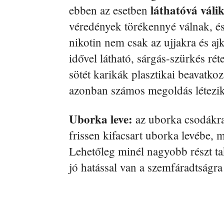
láthatóvá váli
ebben az esetben
véredények törékennyé válnak, és
nikotin nem csak az ujjakra és aj
idővel látható, sárgás-szürkés ré
sötét karikák plasztikai beavatkoz
azonban számos megoldás létezik
Uborka leve:
az uborka csodákra
frissen kifacsart uborka levébe,
Lehetőleg minél nagyobb részt ta
jó hatással van a szemfáradtságra 