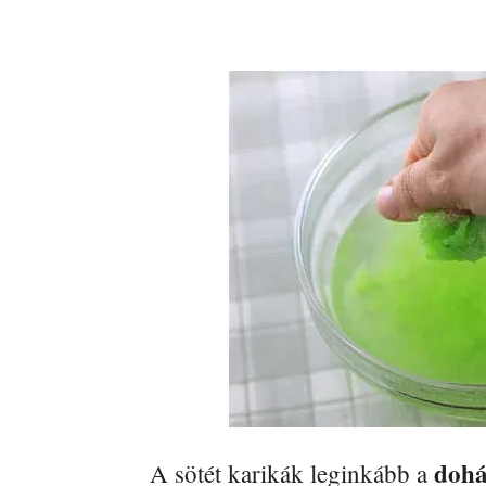
dohá
A sötét karikák leginkább a