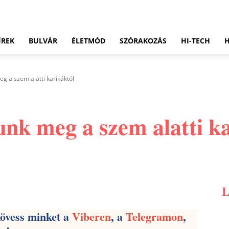
ÍREK
BULVÁR
ÉLETMÓD
SZÓRAKOZÁS
HI-TECH
g a szem alatti karikáktól
unk meg a szem alatti k
Pinterest
WhatsApp
Email
kövess minket a
Viberen
, a
Telegramon
,