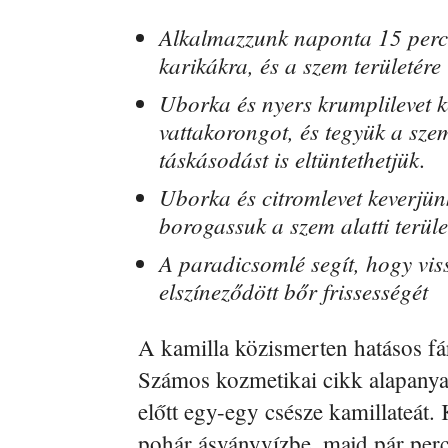
Alkalmazzunk naponta 15 percet
karikákra, és a szem területére
Uborka és nyers krumplilevet k
vattakorongot, és tegyük a sze
táskásodást is eltüntethetjük.
Uborka és citromlevet keverjün
borogassuk a szem alatti terüle
A paradicsomlé segít, hogy vis
elszíneződött bőr frissességét
A kamilla közismerten hatásos fár
Számos kozmetikai cikk alapanya
előtt egy-egy csésze kamillateát.
pohár ásványvízbe, majd pár per