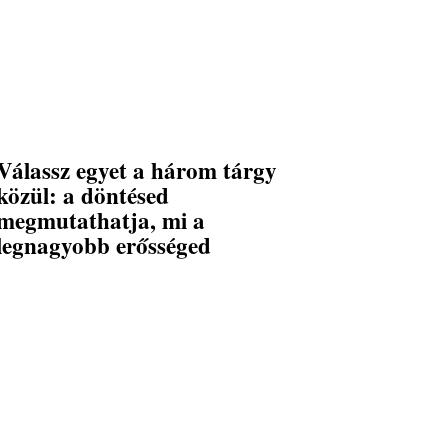
Válassz egyet a három tárgy
közül: a döntésed
megmutathatja, mi a
legnagyobb erősséged