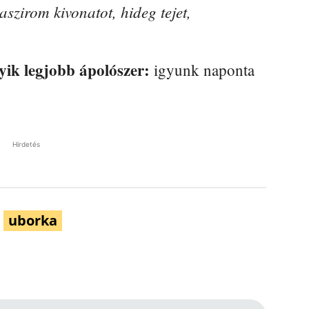
aszirom kivonatot, hideg tejet,
gyik legjobb ápolószer:
igyunk naponta
Hirdetés
uborka
Pinterest
WhatsApp
Email