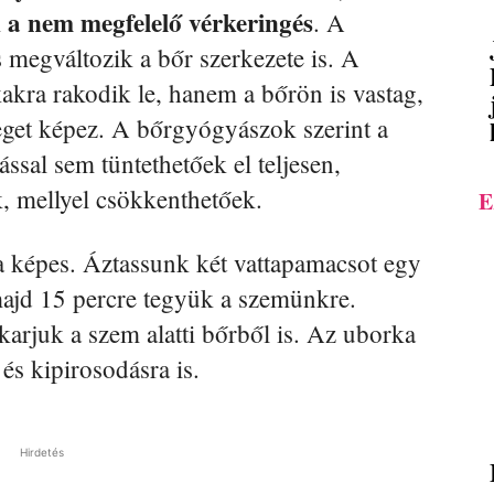
k a nem megfelelő vérkeringés
. A
 megváltozik a bőr szerkezete is. A
kakra rakodik le, hanem a bőrön is vastag,
teget képez. A bőrgyógyászok szerint a
ással sem tüntethetőek el teljesen,
, mellyel csökkenthetőek.
E
 képes. Áztassunk két vattapamacsot egy
 majd 15 percre tegyük a szemünkre.
karjuk a szem alatti bőrből is. Az uborka
és kipirosodásra is.
Hirdetés