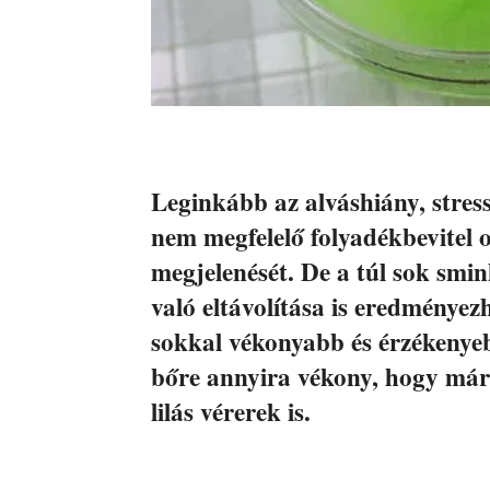
Leginkább az alváshiány, stress
nem megfelelő folyadékbevitel o
megjelenését. De a túl sok smi
való eltávolítása is eredményez
sokkal vékonyabb és érzékenyeb
bőre annyira vékony, hogy már-
lilás vérerek is.