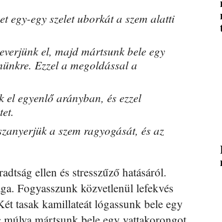
 egy-egy szelet uborkát a szem alatti
everjünk el, majd mártsunk bele egy
münkre. Ezzel a megoldással a
k el egyenlő arányban, és ezzel
tet.
szanyerjük a szem ragyogását, és az
adtság ellen és stresszűző hatásáról.
ga. Fogyasszunk közvetlenül lefekvés
 Két tasak kamillateát lógassunk bele egy
c múlva mártsunk bele egy vattakorongot.