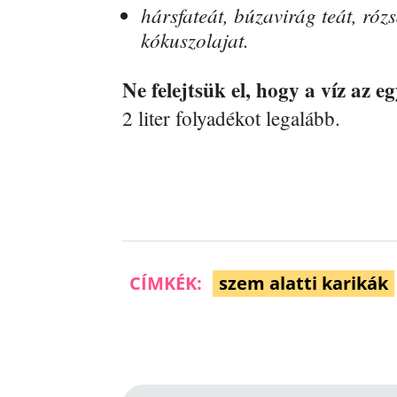
hársfateát, búzavirág teát, rózs
kókuszolajat.
Ne felejtsük el, hogy a víz az e
2 liter folyadékot legalább.
CÍMKÉK:
szem alatti karikák
Facebook
Megosztás