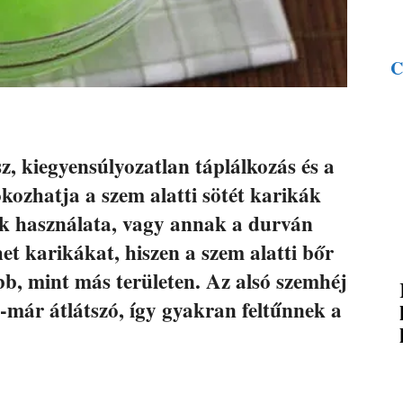
C
z, kiegyensúlyozatlan táplálkozás és a
kozhatja a szem alatti sötét karikák
nk használata, vagy annak a durván
het karikákat, hiszen a szem alatti bőr
b, mint más területen. Az alsó szemhéj
már átlátszó, így gyakran feltűnnek a