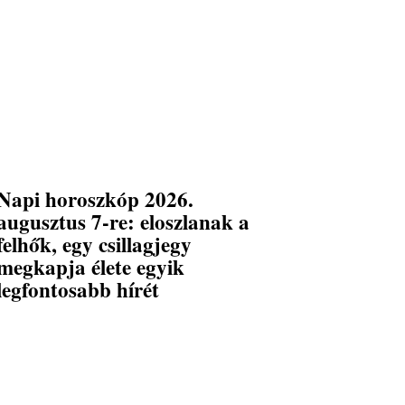
Napi horoszkóp 2026.
augusztus 7-re: eloszlanak a
felhők, egy csillagjegy
megkapja élete egyik
legfontosabb hírét