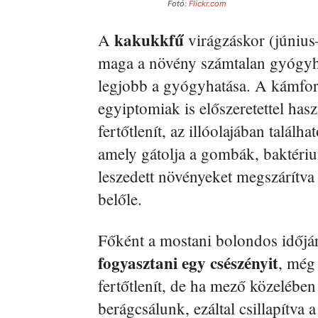
Fotó:
Flickr.com
kakukkfű
A
virágzáskor (június
maga a növény számtalan gyógyhat
legjobb a gyógyhatása. A kámforos
egyiptomiak is előszeretettel has
fertőtlenít, az illóolajában talál
amely gátolja a gombák, baktérium
leszedett növényeket megszárítva 
belőle.
Főként a mostani bolondos időjárá
fogyasztani egy csészényit
, még
fertőtlenít, de ha mező közelében
berágcsálunk, ezáltal csillapítva 