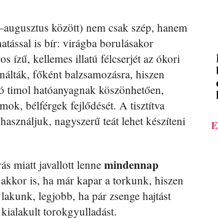
–augusztus között) nem csak szép, hanem
ással is bír: virágba borulásakor
 ízű, kellemes illatú félcserjét az ókori
ználták, főként balzsamozásra, hiszen
ható timol hatóanyagnak köszönhetően,
ok, bélférgek fejlődését. A tisztítva
használjuk, nagyszerű teát lehet készíteni
E
mindennap
s miatt javallott lenne
 akkor is, ha már kapar a torkunk, hiszen
 lakunk, legjobb, ha pár zsenge hajtást
a kialakult torokgyulladást.