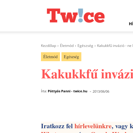
Twice.hu
H
Kezdőlap
Életmód
Egészség
Kakukkfű invázió - ne 
Életmód
Egészség
Kakukkfű invázi
-
Írta:
Pöttyös Panni - twice.hu
2013/06/06
Facebook
Megosztás
Iratkozz fel
hírlevelünkre
, vagy 