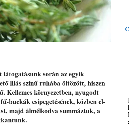
C
tt látogatásunk során az egyik
ő lilás színű ruhába öltözött, hiszen
ű. Kellemes környezetben, nyugodt
kfű-buckák csipegetésének, közben el-
tást, majd álmélkodva summáztuk, a
kkantunk.