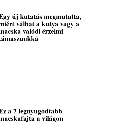
Egy új kutatás megmutatta,
miért válhat a kutya vagy a
macska valódi érzelmi
támaszunkká
Ez a 7 legnyugodtabb
macskafajta a világon