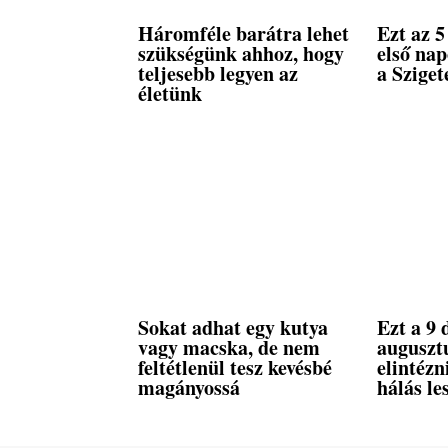
Háromféle barátra lehet
Ezt az 5
szükségünk ahhoz, hogy
első na
teljesebb legyen az
a Sziget
életünk
Sokat adhat egy kutya
Ezt a 9 
vagy macska, de nem
auguszt
feltétlenül tesz kevésbé
elintéz
magányossá
hálás le