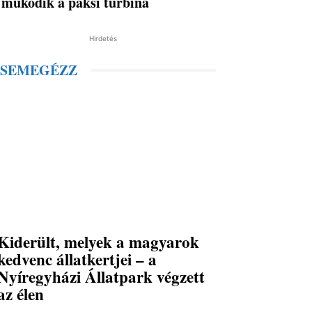
működik a paksi turbina
Hirdetés
SEMEGÉZZ
Kiderült, melyek a magyarok
kedvenc állatkertjei – a
Nyíregyházi Állatpark végzett
az élen