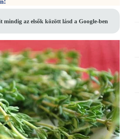
en!
it mindig az elsők között lásd a Google-ben