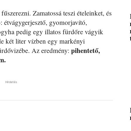
űszerezni. Zamatossá teszi ételeinket, és
 étvágygerjesztő, gyomorjavító,
ogyha pedig egy illatos fürdőre vágyik
le két liter vízben egy markényi
pihentető,
fürdővizébe. Az eredmény:
m.
Hirdetés