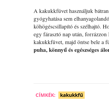
A kakukkfüvet használjuk bátran f
gyógyhatása sem elhanyagolandó:
köhögéscsillapító és szélhajtó. H
egy fárasztó nap után, forrázzon 
kakukkfüvet, majd öntse bele a 
puha, könnyű és egészséges álo
CÍMKÉK:
kakukkfű