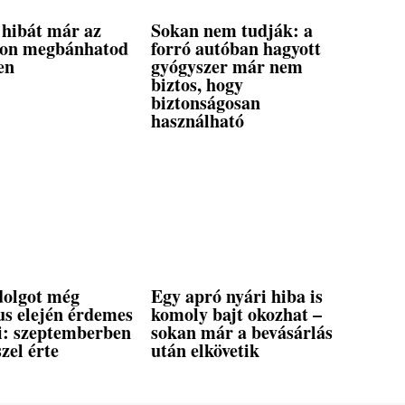
 hibát már az
Sokan nem tudják: a
pon megbánhatod
forró autóban hagyott
en
gyógyszer már nem
biztos, hogy
biztonságosan
használható
dolgot még
Egy apró nyári hiba is
us elején érdemes
komoly bajt okozhat –
ni: szeptemberben
sokan már a bevásárlás
szel érte
után elkövetik