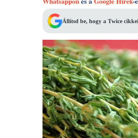
Whatsappon
és a
Google Hírek
-
Állítsd be, hogy a Twice cikke