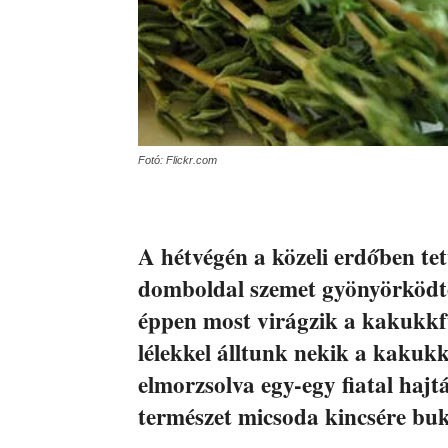
Fotó: Flickr.com
A hétvégén a közeli erdőben te
domboldal szemet gyönyörködtet
éppen most virágzik a kakukkf
lélekkel álltunk nekik a kakuk
elmorzsolva egy-egy fiatal haj
természet micsoda kincsére bu