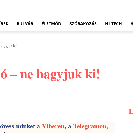
ÍREK
BULVÁR
ÉLETMÓD
SZÓRAKOZÁS
HI-TECH
hagyjuk ki!
ó – ne hagyjuk ki!
Pinterest
WhatsApp
Email
kövess minket a
Viberen
, a
Telegramon
,