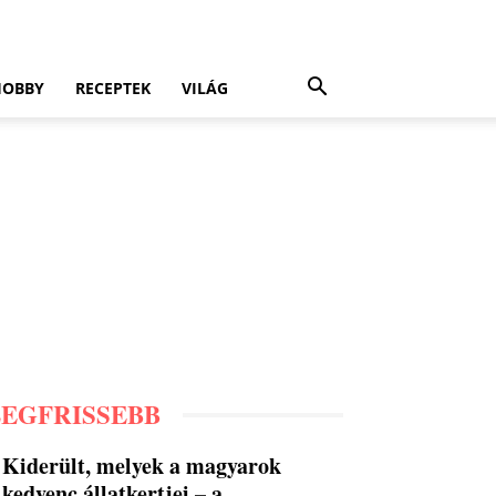
HOBBY
RECEPTEK
VILÁG
LEGFRISSEBB
Kiderült, melyek a magyarok
kedvenc állatkertjei – a