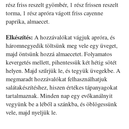
rész friss reszelt gyömbér, 1 rész frissen reszelt
torma, 1 rész apróra vágott friss cayenne
paprika, almaecet.
Elkészítés:
A hozzávalókat vágjuk apróra, és
háromnegyedik töltsünk meg vele egy üveget,
majd öntsünk hozzá almaecetet. Folyamatos
kevergetés mellett, pihentessük két hétig sötét
helyen. Majd szűrjük le, és tegyük üvegekbe. A
megmaradt hozzávalókat felhasználhatjuk
salátakészítéshez, hiszen értékes tápanyagokat
tartalmaznak. Minden nap egy evőkanálnyit
vegyünk be a léből a szánkba, és öblögessünk
vele, majd nyeljük le.