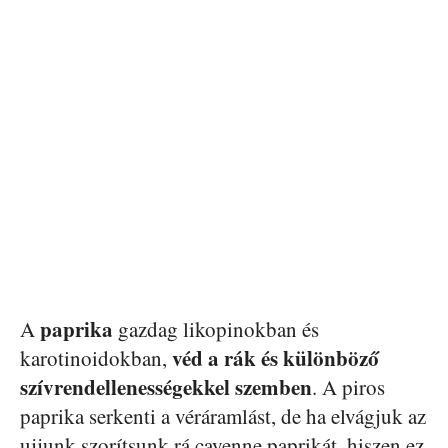
paprika
A
gazdag likopinokban és
véd a rák és különböző
karotinoidokban,
szívrendellenességekkel szemben
. A piros
paprika serkenti a véráramlást, de ha elvágjuk az
ujjunk szorítsunk rá cayenne paprikát, hiszen ez