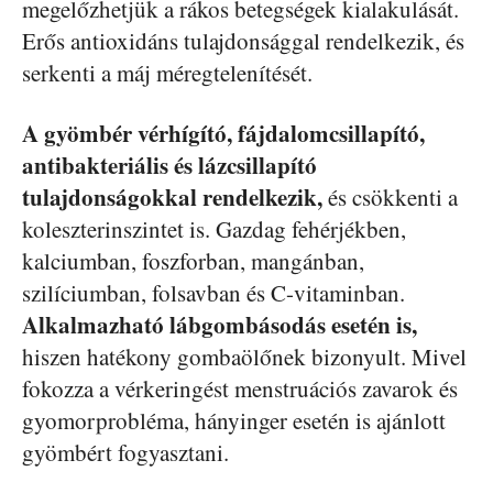
megelőzhetjük a rákos betegségek kialakulását.
Erős antioxidáns tulajdonsággal rendelkezik, és
serkenti a máj méregtelenítését.
A gyömbér vérhígító, fájdalomcsillapító,
antibakteriális és lázcsillapító
tulajdonságokkal rendelkezik,
és csökkenti a
koleszterinszintet is. Gazdag fehérjékben,
kalciumban, foszforban, mangánban,
szilíciumban, folsavban és C-vitaminban.
Alkalmazható lábgombásodás esetén is,
hiszen hatékony gombaölőnek bizonyult. Mivel
fokozza a vérkeringést menstruációs zavarok és
gyomorprobléma, hányinger esetén is ajánlott
gyömbért fogyasztani.