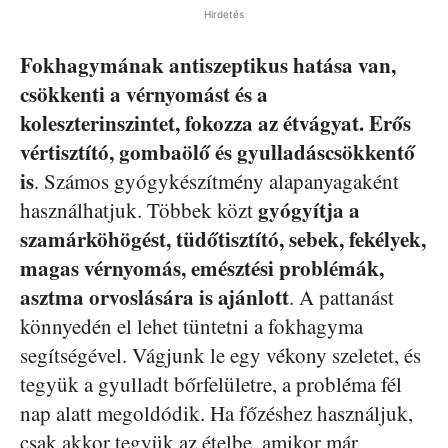
Hirdetés
Fokhagymának antiszeptikus hatása van,
csökkenti a vérnyomást és a
koleszterinszintet, fokozza az étvágyat. Erős
vértisztító, gombaölő és gyulladáscsökkentő
is
. Számos gyógykészítmény alapanyagaként
gyógyítja a
használhatjuk. Többek közt
szamárköhögést, tüdőtisztító, sebek, fekélyek,
magas vérnyomás, emésztési problémák,
asztma orvoslására is ajánlott
. A pattanást
könnyedén el lehet tüntetni a fokhagyma
segítségével. Vágjunk le egy vékony szeletet, és
tegyük a gyulladt bőrfelületre, a probléma fél
nap alatt megoldódik. Ha főzéshez használjuk,
csak akkor tegyük az ételbe, amikor már