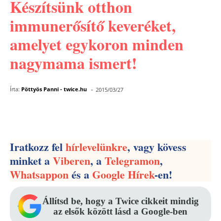
Készítsünk otthon
immunerősítő keveréket,
amelyet egykoron minden
nagymama ismert!
-
Írta:
Pöttyös Panni - twice.hu
2015/03/27
Facebook
Pinterest
WhatsApp
Iratkozz fel
hírlevelünkre
, vagy kövess
minket a
Viberen
, a
Telegramon
,
Whatsappon
és a
Google Hírek
-en!
Állítsd be, hogy a Twice cikkeit mindig
az elsők között lásd a Google-ben