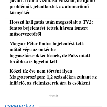
Javult a Duna vízállása Paksnál, de újabb
problémák jelentkeztek az atomerőmű
környékén
Hosszú hallgatás után megszólalt a TV2:
fontos bejelentést tettek három ismert
műsorvezetőről
Magyar Péter fontos bejelentést tett:
mától vége az önkéntes
fogyasztáscsökkentésnek, de Paks miatt
továbbra is figyelni kell
Közel tíz éve nem történt ilyen
Magyarországon: 1,2 százalékra zuhant az
infláció, az élelmiszerek ára is csökkent
Hirdetés
CSEMEGÉZZ