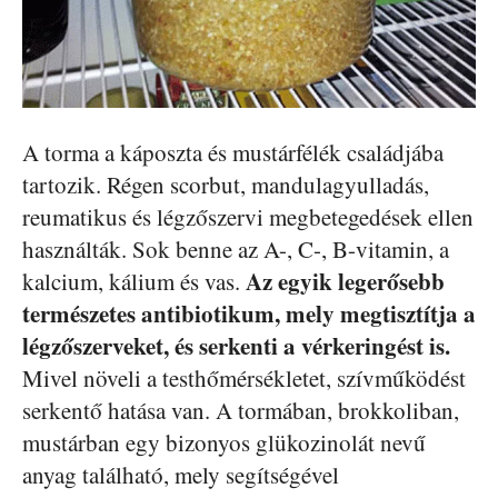
A torma a káposzta és mustárfélék családjába
tartozik. Régen scorbut, mandulagyulladás,
reumatikus és légzőszervi megbetegedések ellen
használták. Sok benne az A-, C-, B-vitamin, a
Az egyik legerősebb
kalcium, kálium és vas.
természetes antibiotikum, mely megtisztítja a
légzőszerveket, és serkenti a vérkeringést is.
Mivel növeli a testhőmérsékletet, szívműködést
serkentő hatása van. A tormában, brokkoliban,
mustárban egy bizonyos glükozinolát nevű
anyag található, mely segítségével