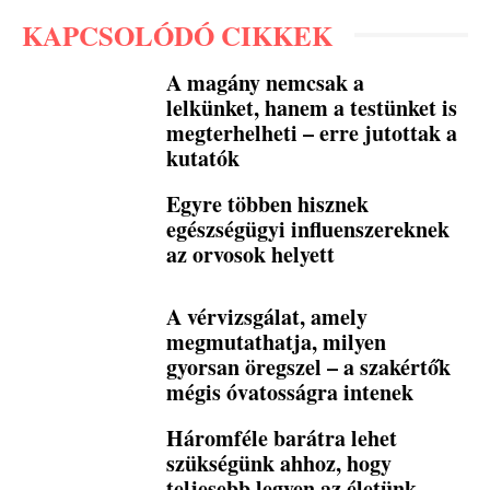
KAPCSOLÓDÓ CIKKEK
A magány nemcsak a
lelkünket, hanem a testünket is
megterhelheti – erre jutottak a
kutatók
Egyre többen hisznek
egészségügyi influenszereknek
az orvosok helyett
A vérvizsgálat, amely
megmutathatja, milyen
gyorsan öregszel – a szakértők
mégis óvatosságra intenek
Háromféle barátra lehet
szükségünk ahhoz, hogy
teljesebb legyen az életünk