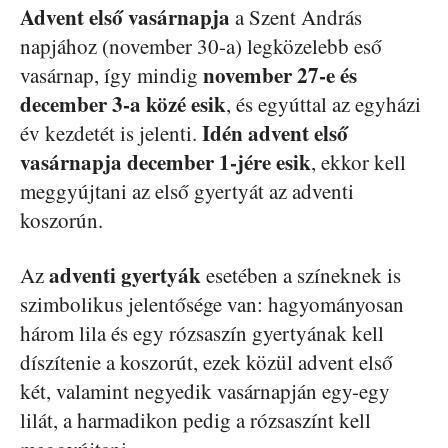
Advent első vasárnapja
a Szent András
napjához (november 30-a) legközelebb eső
november 27-e és
vasárnap, így mindig
december 3-a közé esik
, és egyúttal az egyházi
Idén advent első
év kezdetét is jelenti.
vasárnapja december 1-jére esik
, ekkor kell
meggyújtani az első gyertyát az adventi
koszorún.
adventi gyertyák
Az
esetében a színeknek is
szimbolikus jelentősége van: hagyományosan
három lila és egy rózsaszín gyertyának kell
díszítenie a koszorút, ezek közül advent első
két, valamint negyedik vasárnapján egy-egy
lilát, a harmadikon pedig a rózsaszínt kell