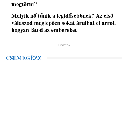
megtörni”
Melyik nő tűnik a legidősebbnek? Az első
válaszod meglepően sokat árulhat el arról,
hogyan látod az embereket
Hirdetés
CSEMEGÉZZ