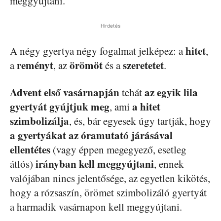
meggyújtani.
Hirdetés
hitet
A négy gyertya négy fogalmat jelképez: a
,
reményt
örömöt
szeretetet
a
, az
és a
.
Advent első vasárnapján
az egyik lila
tehát
gyertyát gyújtjuk meg
a hitet
, ami
szimbolizálja
, és, bár egyesek úgy tartják, hogy
a gyertyákat az óramutató járásával
ellentétes
(vagy éppen megegyező, esetleg
irányban kell meggyújtani
átlós)
, ennek
valójában nincs jelentősége, az egyetlen kikötés,
hogy a rózsaszín, örömet szimbolizáló gyertyát
a harmadik vasárnapon kell meggyújtani.