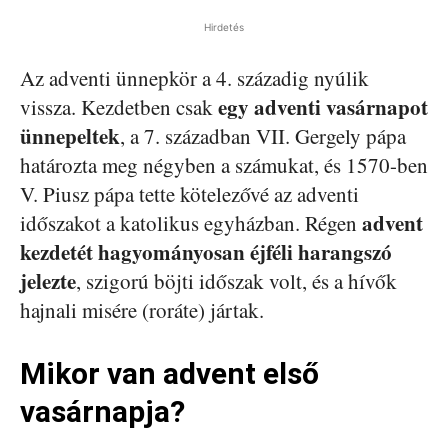
Hirdetés
Az adventi ünnepkör a 4. századig nyúlik
egy adventi vasárnapot
vissza. Kezdetben csak
ünnepeltek
, a 7. században VII. Gergely pápa
határozta meg négyben a számukat, és 1570-ben
V. Piusz pápa tette kötelezővé az adventi
advent
időszakot a katolikus egyházban. Régen
kezdetét hagyományosan éjféli harangszó
jelezte
, szigorú böjti időszak volt, és a hívők
hajnali misére (roráte) jártak.
Mikor van advent első
vasárnapja?