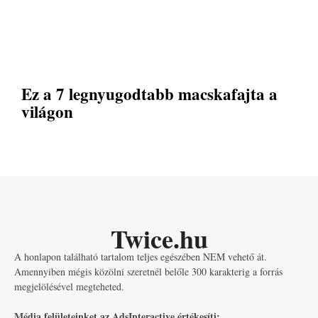
Ez a 7 legnyugodtabb macskafajta a
világon
Twice.hu
A honlapon található tartalom teljes egészében NEM vehető át.
Amennyiben mégis közölni szeretnél belőle 300 karakterig a forrás
megjelölésével megteheted.
Média felületeinket az AdsInteractive értékesíti: