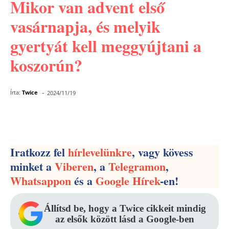
Mikor van advent első
vasárnapja, és melyik
gyertyát kell meggyújtani a
koszorún?
-
Írta:
Twice
2024/11/19
Facebook
Pinterest
WhatsApp
Iratkozz fel
hírlevelünkre
, vagy kövess
minket a
Viberen
, a
Telegramon
,
Whatsappon
és a
Google Hírek
-en!
Állítsd be, hogy a Twice cikkeit mindig
az elsők között lásd a Google-ben