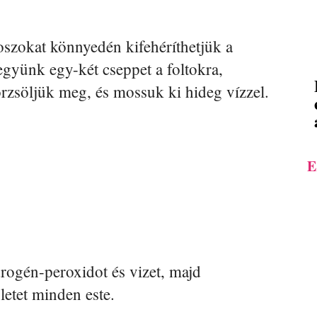
szokat könnyedén kifehéríthetjük a
együnk egy-két cseppet a foltokra,
örzsöljük meg, és mossuk ki hideg vízzel.
E
rogén-peroxidot és vizet, majd
letet minden este.