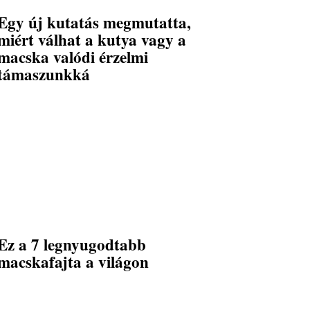
Egy új kutatás megmutatta,
miért válhat a kutya vagy a
macska valódi érzelmi
támaszunkká
Ez a 7 legnyugodtabb
macskafajta a világon