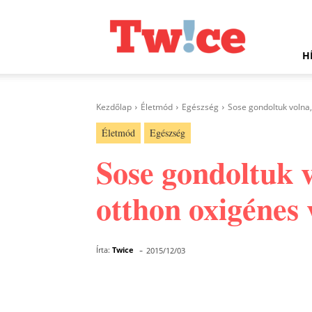
Twice.hu
H
Kezdőlap
Életmód
Egészség
Sose gondoltuk volna,
Életmód
Egészség
Sose gondoltuk v
otthon oxigénes 
-
Írta:
Twice
2015/12/03
Facebook
Megosztás