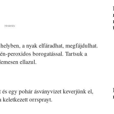
Hirdetés
elyben, a nyak elfáradhat, megfájdulhat.
én-peroxidos borogatással. Tartsuk a
lemesen ellazul.
és egy pohár ásványvizet keverjünk el,
 keletkezett orrsprayt.