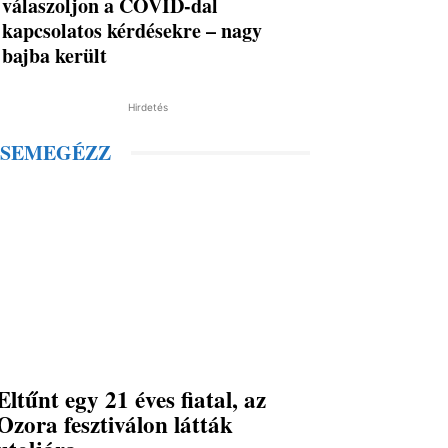
válaszoljon a COVID-dal
kapcsolatos kérdésekre – nagy
bajba került
Hirdetés
SEMEGÉZZ
Eltűnt egy 21 éves fiatal, az
Ozora fesztiválon látták