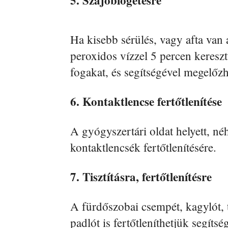
Ha kisebb sérülés, vagy afta van
peroxidos vízzel 5 percen kereszt
fogakat, és segítségével megelőz
6. Kontaktlencse fertőtlenítése
A gyógyszertári oldat helyett, n
kontaktlencsék fertőtlenítésére.
7. Tisztításra, fertőtlenítésre
A fürdőszobai csempét, kagylót, t
padlót is fertőtleníthetjük segítsé