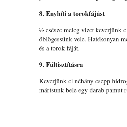
8. Enyhíti a torokfájást
½ csésze meleg vizet keverjünk e
öblögessünk vele. Hatékonyan meg
és a torok fáját.
9. Fültisztításra
Keverjünk el néhány csepp hidro
mártsunk bele egy darab pamut ro