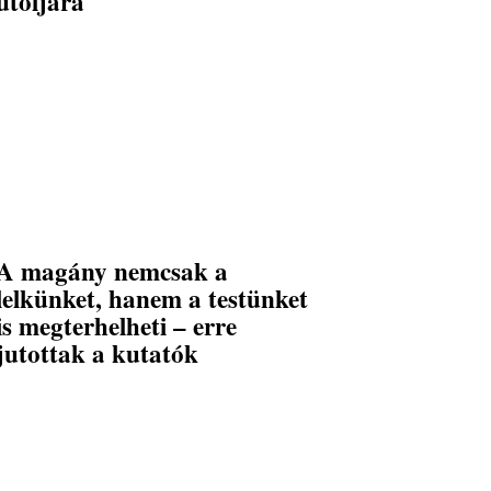
utoljára
A magány nemcsak a
lelkünket, hanem a testünket
is megterhelheti – erre
jutottak a kutatók