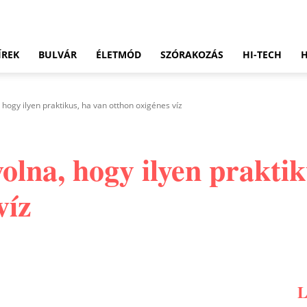
ÍREK
BULVÁR
ÉLETMÓD
SZÓRAKOZÁS
HI-TECH
 hogy ilyen praktikus, ha van otthon oxigénes víz
olna, hogy ilyen praktik
víz
Pinterest
WhatsApp
Email