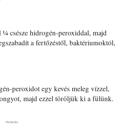
l ¼ csésze hidrogén-peroxiddal, majd
szabadít a fertőzéstől, baktériumoktól,
gén-peroxidot egy kevés meleg vízzel,
ngyot, majd ezzel töröljük ki a fülünk.
Hirdetés