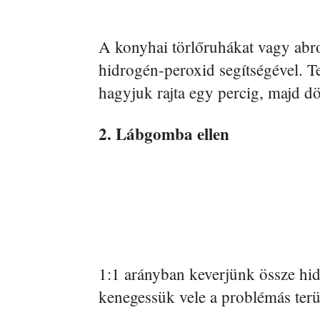
A konyhai törlőruhákat vagy abro
hidrogén-peroxid segítségével. T
hagyjuk rajta egy percig, majd d
2. Lábgomba ellen
1:1 arányban keverjünk össze hid
kenegessük vele a problémás terü