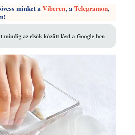
kövess minket a
Viberen
, a
Telegramon
,
en!
it mindig az elsők között lásd a Google-ben