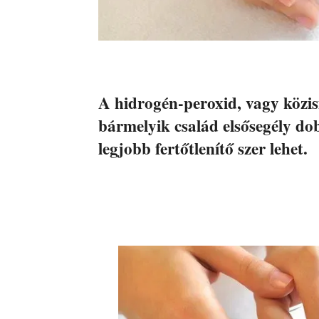
A hidrogén-peroxid, vagy közis
bármelyik család elsősegély do
legjobb fertőtlenítő szer lehet.