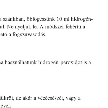
 a szánkban, öblögessünk 10 ml hidrogén-
ül. Ne nyeljük le. A módszer fehéríti a
hető a fogszuvasodás.
éha használhatunk hidrogén-peroxidot is a
ükröt, de akár a vécécsészét, vagy a
gével.