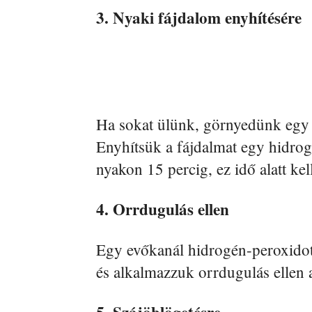
3. Nyaki fájdalom enyhítésére
Ha sokat ülünk, görnyedünk egy h
Enyhítsük a fájdalmat egy hidrog
nyakon 15 percig, ez idő alatt kel
4. Orrdugulás ellen
Egy evőkanál hidrogén-peroxidot 
és alkalmazzuk orrdugulás ellen a
5. Szájöblögetésre