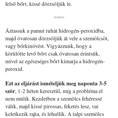
felső bőrt, kissé dörzsöljük le.
Hirdetés
Áztassuk a pamut ruhát hidrogén-peroxidba,
majd óvatosan dörzsöljük át vele a szemölcsöt,
vagy bőrkinövést. Vigyázzunk, hogy a
körülötte levő bőrt csak óvatosan érintsük,
mivel az egészséges bőrt kimarja a hidrogén-
peroxid.
Ezt az eljárást ismételjük meg naponta 3-5
ször
, 1-2 héten keresztül, míg a probléma el
nem múlik. Kezdetben a szemölcs fehéressé
válik, majd kissé pirossas, feketés lesz, var
keletkezik rajta, és lehullik. A talpi szemölcs