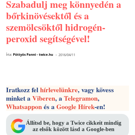
Szabadulj meg könnyedén a
bőrkinövésektől és a
szemölcsöktől hidrogén-
peroxid segítségével!
-
Írta:
Pöttyös Panni - twice.hu
2016/04/11
Facebook
Pinterest
WhatsApp
Iratkozz fel
hírlevelünkre
, vagy kövess
minket a
Viberen
, a
Telegramon
,
Whatsappon
és a
Google Hírek
-en!
Állítsd be, hogy a Twice cikkeit mindig
az elsők között lásd a Google-ben