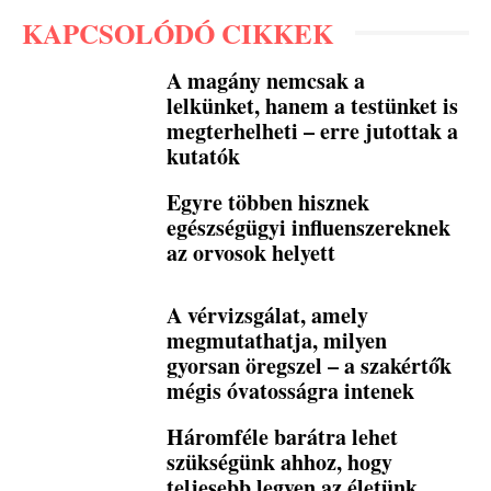
KAPCSOLÓDÓ CIKKEK
A magány nemcsak a
lelkünket, hanem a testünket is
megterhelheti – erre jutottak a
kutatók
Egyre többen hisznek
egészségügyi influenszereknek
az orvosok helyett
A vérvizsgálat, amely
megmutathatja, milyen
gyorsan öregszel – a szakértők
mégis óvatosságra intenek
Háromféle barátra lehet
szükségünk ahhoz, hogy
teljesebb legyen az életünk