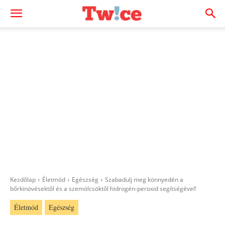
Kezdőlap
Életmód
Egészség
Szabadulj meg könnyedén a
bőrkinövésektől és a szemölcsöktől hidrogén-peroxid segítségével!
Életmód
Egészség