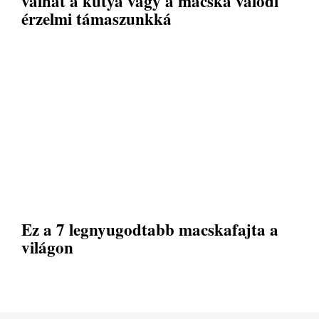
válhat a kutya vagy a macska valódi
érzelmi támaszunkká
Ez a 7 legnyugodtabb macskafajta a
világon