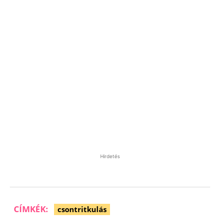
Hirdetés
CÍMKÉK:
csontritkulás