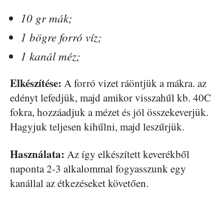
10 gr mák;
1 bögre forró víz;
1 kanál méz;
Elkészítése:
A forró vizet ráöntjük a mákra. az
edényt lefedjük, majd amikor visszahűl kb. 40C
fokra, hozzáadjuk a mézet és jól összekeverjük.
Hagyjuk teljesen kihűlni, majd leszűrjük.
Használata:
Az így elkészített keverékből
naponta 2-3 alkalommal fogyasszunk egy
kanállal az étkezéseket követően.