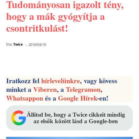
Tudományosan igazolt tény,
hogy a mák gyógyítja a
csontritkulást!
-
Írta:
Twice
2019/04/19
Facebook
Pinterest
WhatsApp
Iratkozz fel
hírlevelünkre
, vagy kövess
minket a
Viberen
, a
Telegramon
,
Whatsappon
és a
Google Hírek
-en!
Állítsd be, hogy a Twice cikkeit mindig
az elsők között lásd a Google-ben