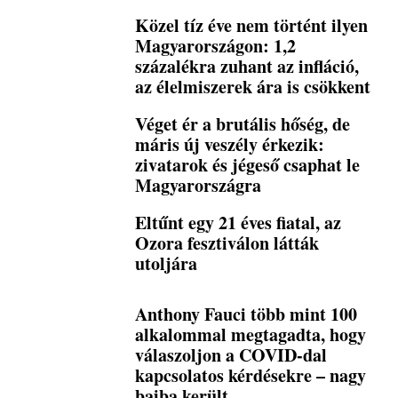
Közel tíz éve nem történt ilyen
Magyarországon: 1,2
százalékra zuhant az infláció,
az élelmiszerek ára is csökkent
Véget ér a brutális hőség, de
máris új veszély érkezik:
zivatarok és jégeső csaphat le
Magyarországra
Eltűnt egy 21 éves fiatal, az
Ozora fesztiválon látták
utoljára
Anthony Fauci több mint 100
alkalommal megtagadta, hogy
válaszoljon a COVID-dal
kapcsolatos kérdésekre – nagy
bajba került