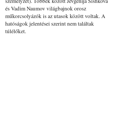
személyzet). Többek között Jevgenija Sishkova
és Vadim Naumov világbajnok orosz
műkorcsolyázók is az utasok között voltak. A
hatóságok jelentései szerint nem találtak
túlélőket.