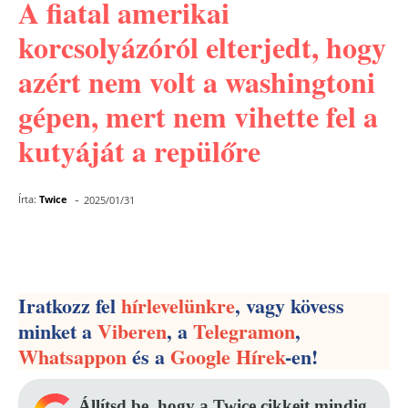
A fiatal amerikai
korcsolyázóról elterjedt, hogy
azért nem volt a washingtoni
gépen, mert nem vihette fel a
kutyáját a repülőre
-
Írta:
Twice
2025/01/31
Facebook
Pinterest
WhatsApp
Iratkozz fel
hírlevelünkre
, vagy kövess
minket a
Viberen
, a
Telegramon
,
Whatsappon
és a
Google Hírek
-en!
Állítsd be, hogy a Twice cikkeit mindig