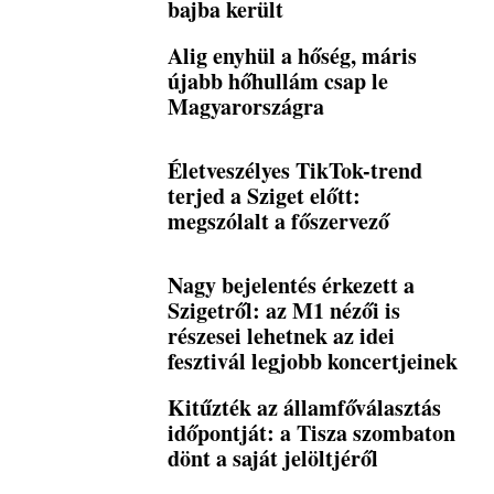
bajba került
Alig enyhül a hőség, máris
újabb hőhullám csap le
Magyarországra
Életveszélyes TikTok-trend
terjed a Sziget előtt:
megszólalt a főszervező
Nagy bejelentés érkezett a
Szigetről: az M1 nézői is
részesei lehetnek az idei
fesztivál legjobb koncertjeinek
Kitűzték az államfőválasztás
időpontját: a Tisza szombaton
dönt a saját jelöltjéről