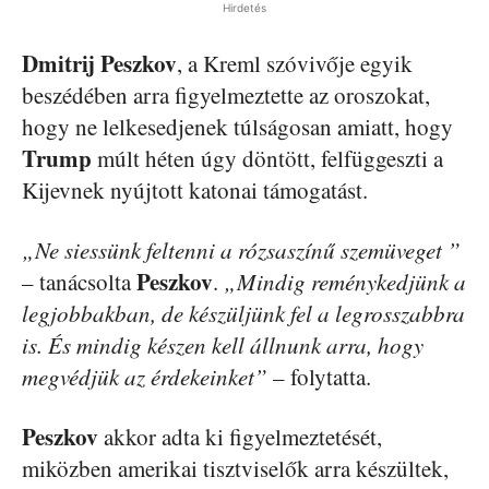
Hirdetés
Dmitrij Peszkov
, a Kreml szóvivője egyik
beszédében arra figyelmeztette az oroszokat,
hogy ne lelkesedjenek túlságosan amiatt, hogy
Trump
múlt héten úgy döntött, felfüggeszti a
Kijevnek nyújtott katonai támogatást.
„Ne siessünk feltenni a rózsaszínű szemüveget ”
Peszkov
– tanácsolta
.
„Mindig reménykedjünk a
legjobbakban, de készüljünk fel a legrosszabbra
is. És mindig készen kell állnunk arra, hogy
megvédjük az érdekeinket”
– folytatta.
Peszkov
akkor adta ki figyelmeztetését,
miközben amerikai tisztviselők arra készültek,