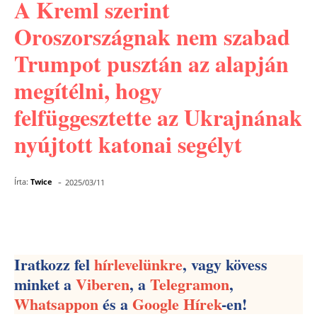
A Kreml szerint
Oroszországnak nem szabad
Trumpot pusztán az alapján
megítélni, hogy
felfüggesztette az Ukrajnának
nyújtott katonai segélyt
-
Írta:
Twice
2025/03/11
Facebook
Pinterest
WhatsApp
Iratkozz fel
hírlevelünkre
, vagy kövess
minket a
Viberen
, a
Telegramon
,
Whatsappon
és a
Google Hírek
-en!