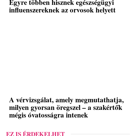
Egyre többen hisznek egészségügyi
influenszereknek az orvosok helyett
A vérvizsgálat, amely megmutathatja,
milyen gyorsan öregszel – a szakértők
mégis óvatosságra intenek
EZ IS ÉRDEKELHET