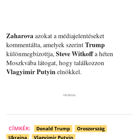
Zaharova
azokat a médiajelentéseket
Trump
kommentálta, amelyek szerint
Steve
Witkoff
különmegbízottja,
a héten
Moszkvába látogat, hogy találkozzon
Vlagyimir
Putyin
elnökkel.
Hirdetés
CÍMKÉK:
Donald Trump
Oroszország
Ukrajna
Vlagyimir Putyin