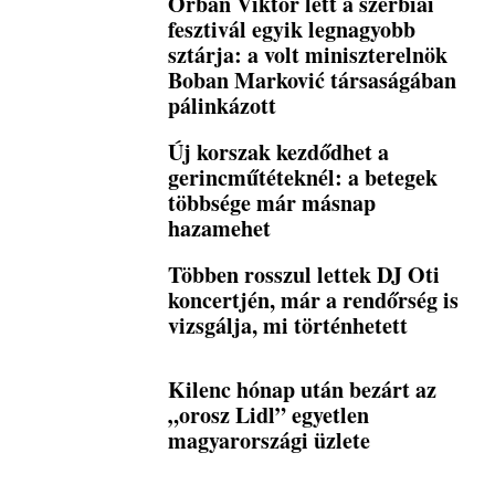
Orbán Viktor lett a szerbiai
fesztivál egyik legnagyobb
sztárja: a volt miniszterelnök
Boban Marković társaságában
pálinkázott
Új korszak kezdődhet a
gerincműtéteknél: a betegek
többsége már másnap
hazamehet
Többen rosszul lettek DJ Oti
koncertjén, már a rendőrség is
vizsgálja, mi történhetett
Kilenc hónap után bezárt az
„orosz Lidl” egyetlen
magyarországi üzlete