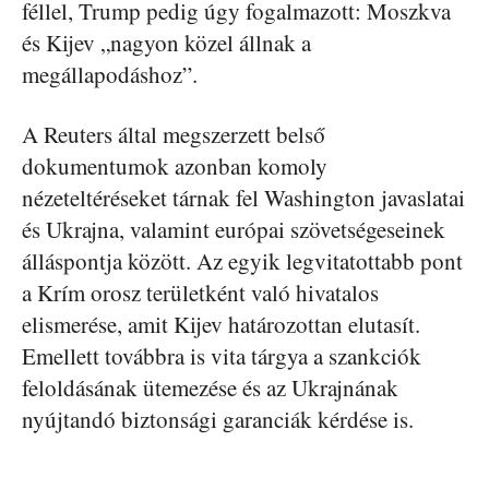
féllel, Trump pedig úgy fogalmazott: Moszkva
és Kijev „nagyon közel állnak a
megállapodáshoz”.
A Reuters által megszerzett belső
dokumentumok azonban komoly
nézeteltéréseket tárnak fel Washington javaslatai
és Ukrajna, valamint európai szövetségeseinek
álláspontja között. Az egyik legvitatottabb pont
a Krím orosz területként való hivatalos
elismerése, amit Kijev határozottan elutasít.
Emellett továbbra is vita tárgya a szankciók
feloldásának ütemezése és az Ukrajnának
nyújtandó biztonsági garanciák kérdése is.