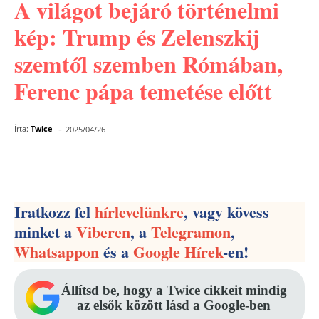
A világot bejáró történelmi
kép: Trump és Zelenszkij
szemtől szemben Rómában,
Ferenc pápa temetése előtt
-
Írta:
Twice
2025/04/26
Facebook
Pinterest
WhatsApp
Iratkozz fel
hírlevelünkre
, vagy kövess
minket a
Viberen
, a
Telegramon
,
Whatsappon
és a
Google Hírek
-en!
Állítsd be, hogy a Twice cikkeit mindig
az elsők között lásd a Google-ben