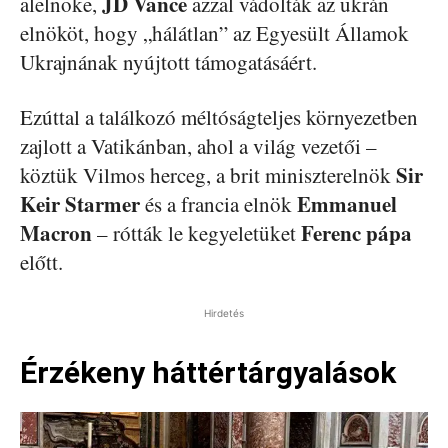
JD Vance
alelnöke,
azzal vádolták az ukrán
elnököt, hogy „hálátlan” az Egyesült Államok
Ukrajnának nyújtott támogatásáért.
Ezúttal a találkozó méltóságteljes környezetben
zajlott a Vatikánban, ahol a világ vezetői –
Sir
köztük Vilmos herceg, a brit miniszterelnök
Keir Starmer
Emmanuel
és a francia elnök
Macron
Ferenc pápa
– rótták le kegyeletüket
előtt.
Hirdetés
Érzékeny háttértárgyalások