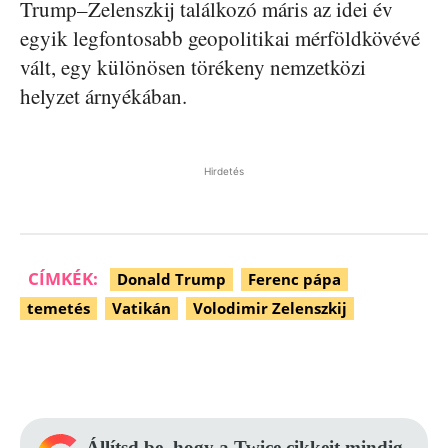
Trump–Zelenszkij találkozó máris az idei év
egyik legfontosabb geopolitikai mérföldkövévé
vált, egy különösen törékeny nemzetközi
helyzet árnyékában.
Hirdetés
CÍMKÉK:
Donald Trump
Ferenc pápa
temetés
Vatikán
Volodimir Zelenszkij
Facebook
Pinterest
WhatsApp
Állítsd be, hogy a Twice cikkeit mindig