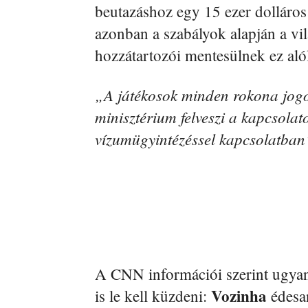
beutazáshoz egy 15 ezer dolláros
azonban a szabályok alapján a vi
hozzátartozói mentesülnek ez aló
„A játékosok minden rokona jogo
minisztérium felveszi a kapcsolat
vízumügyintézéssel kapcsolatban
A CNN információi szerint ugyan
Vozinha
is le kell küzdeni:
édesan