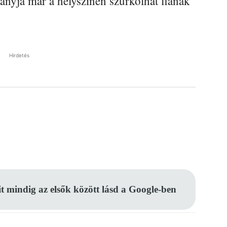
anyja már a helyszínen szurkolhat fiának
Hirdetés
Pinterest
WhatsApp
Email
it mindig az elsők között lásd a Google-ben