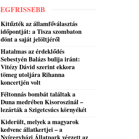
LEGFRISSEBB
Kitűzték az államfőválasztás
időpontját: a Tisza szombaton
dönt a saját jelöltjéről
Hatalmas az érdeklődés
Sebestyén Balázs bulija iránt:
Vitézy Dávid szerint ekkora
tömeg utoljára Rihanna
koncertjén volt
Féltonnás bombát találtak a
Duna medrében Kisoroszinál –
lezárták a Szigetcsúcs környékét
Kiderült, melyek a magyarok
kedvenc állatkertjei – a
Nyíregyházi Állatpark végzett az