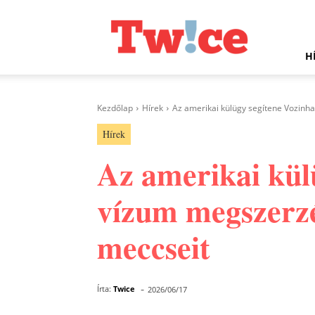
Twice.hu
H
Kezdőlap
Hírek
Az amerikai külügy segítene Vozinh
Hírek
Az amerikai kül
vízum megszerzé
meccseit
-
Írta:
Twice
2026/06/17