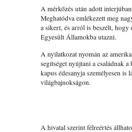
A mérkőzés után adott interjúban 
Meghatódva emlékezett meg nagys
a sikert, és arról is beszélt, hog
Egyesült Államokba utazni.
A nyilatkozat nyomán az amerika
segítséget nyújtani a családnak 
kapus édesanyja személyesen is lá
világbajnokságon.
A hivatal szerint félreértés állha