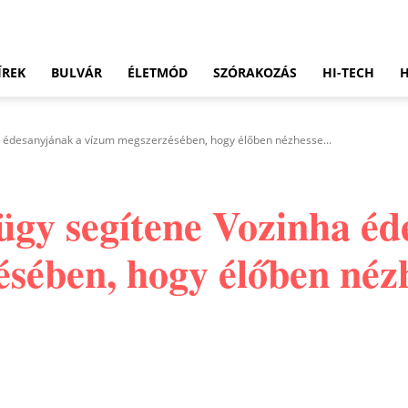
ÍREK
BULVÁR
ÉLETMÓD
SZÓRAKOZÁS
HI-TECH
a édesanyjának a vízum megszerzésében, hogy élőben nézhesse...
ügy segítene Vozinha éd
sében, hogy élőben nézh