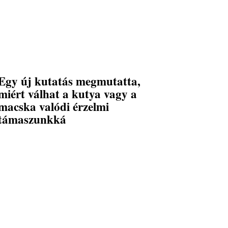
Egy új kutatás megmutatta,
miért válhat a kutya vagy a
macska valódi érzelmi
támaszunkká