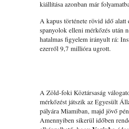
kiállítása azonban már folyamatb
A kapus története rövid idő alatt
spanyolok elleni mérkőzés után n
hatalmas figyelem irányult rá: I
ezerről 9,7 millióra ugrott.
A Zöld-foki Köztársaság válogato
mérkőzést játszik az Egyesült Á
pályára Miamiban, majd jövő pén
Amennyiben sikerül időben rend