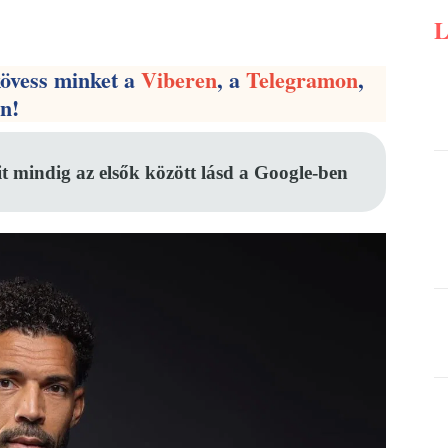
Pinterest
WhatsApp
Email
kövess minket a
Viberen
, a
Telegramon
,
en!
it mindig az elsők között lásd a Google-ben