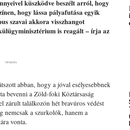
nnyeivel küszködve beszélt arról, hogy
zínen, hogy lássa pályafutása egyik
pus szavai akkora visszhangot
külügyminisztérium is reagált – írja az
Hirdetés
átszott abban, hogy a jóval esélyesebbnek
dta bevenni a Zöld-foki Köztársaság
el zárult találkozón hét bravúros védést
dig nemcsak a szurkolók, hanem a
ára vonta.