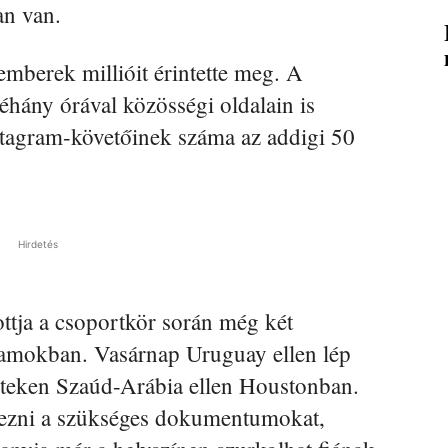
an van.
 emberek millióit érintette meg. A
éhány órával közösségi oldalain is
nstagram-követőinek száma az addigi 50
Hirdetés
ttja a csoportkör során még két
llamokban. Vasárnap Uruguay ellen lép
teken Szaúd-Arábia ellen Houstonban.
ezni a szükséges dokumentumokat,