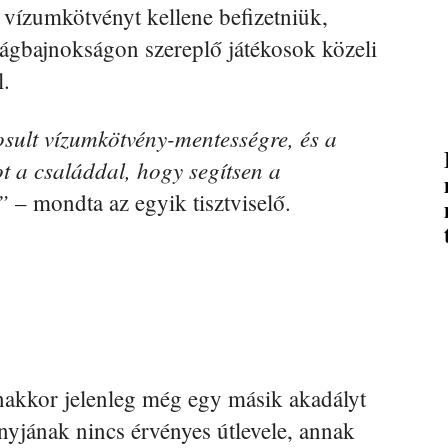
 vízumkötvényt kellene befizetniük,
lágbajnokságon szereplő játékosok közeli
l.
sult vízumkötvény-mentességre, és a
ot a családdal, hogy segítsen a
”
– mondta az egyik tisztviselő.
akkor jelenleg még egy másik akadályt
yjának nincs érvényes útlevele, annak