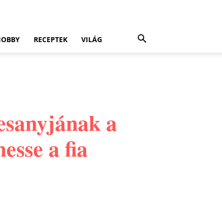
HOBBY
RECEPTEK
VILÁG
esanyjának a
esse a fia