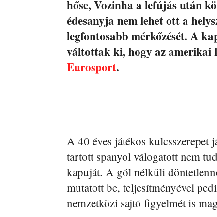
hőse, Vozinha a lefújás után kö
édesanyja nem lehet ott a helys
legfontosabb mérkőzését. A ka
váltottak ki, hogy az amerikai 
Eurosport
.
A 40 éves játékos kulcsszerepet j
tartott spanyol válogatott nem tu
kapuját. A gól nélküli döntetlenn
mutatott be, teljesítményével pe
nemzetközi sajtó figyelmét is mag