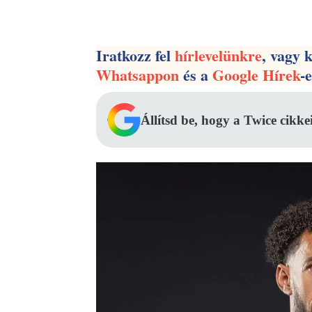
Facebook
Megosztás
Iratkozz fel
hírlevelünkre
, vagy 
Whatsappon
és a
Google Hírek
-
Állítsd be, hogy a Twice cikke