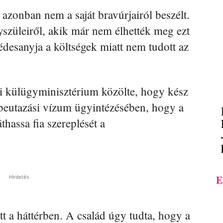
azonban nem a saját bravúrjairól beszélt.
züleiről, akik már nem élhették meg ezt
y édesanyja a költségek miatt nem tudott az
i külügyminisztérium közölte, hogy kész
a beutazási vízum ügyintézésében, hogy a
thassa fia szereplését a
E
Hirdetés
tott a háttérben. A család úgy tudta, hogy a