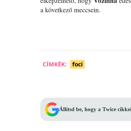
Vozinha
elképzelhető, hogy
édes
a következő meccsein.
CÍMKÉK:
foci
Facebook
Megosztás
Állítsd be, hogy a Twice cikke