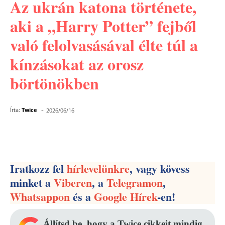
Az ukrán katona története,
aki a „Harry Potter” fejből
való felolvasásával élte túl a
kínzásokat az orosz
börtönökben
-
Írta:
Twice
2026/06/16
Facebook
Pinterest
WhatsApp
Iratkozz fel
hírlevelünkre
, vagy kövess
minket a
Viberen
, a
Telegramon
,
Whatsappon
és a
Google Hírek
-en!
Állítsd be, hogy a Twice cikkeit mindig