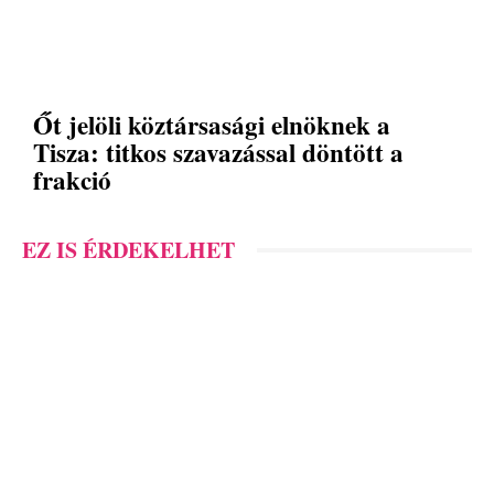
Őt jelöli köztársasági elnöknek a
Tisza: titkos szavazással döntött a
frakció
EZ IS ÉRDEKELHET