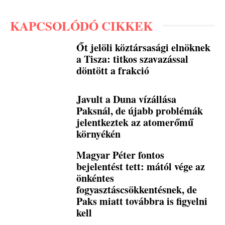
KAPCSOLÓDÓ CIKKEK
Őt jelöli köztársasági elnöknek
a Tisza: titkos szavazással
döntött a frakció
Javult a Duna vízállása
Paksnál, de újabb problémák
jelentkeztek az atomerőmű
környékén
Magyar Péter fontos
bejelentést tett: mától vége az
önkéntes
fogyasztáscsökkentésnek, de
Paks miatt továbbra is figyelni
kell