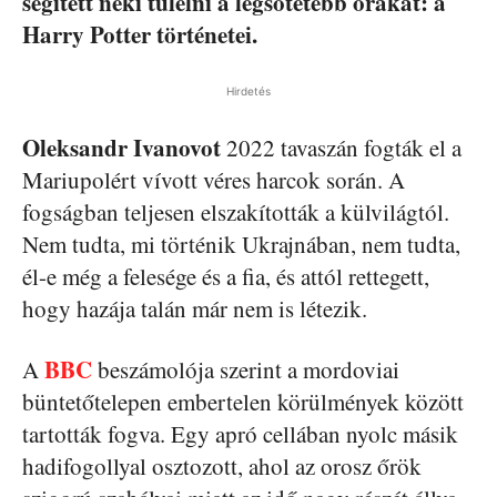
segített neki túlélni a legsötétebb órákat: a
Harry Potter történetei.
Hirdetés
Oleksandr Ivanovot
2022 tavaszán fogták el a
Mariupolért vívott véres harcok során. A
fogságban teljesen elszakították a külvilágtól.
Nem tudta, mi történik Ukrajnában, nem tudta,
él-e még a felesége és a fia, és attól rettegett,
hogy hazája talán már nem is létezik.
BBC
A
beszámolója szerint a mordoviai
büntetőtelepen embertelen körülmények között
tartották fogva. Egy apró cellában nyolc másik
hadifogollyal osztozott, ahol az orosz őrök