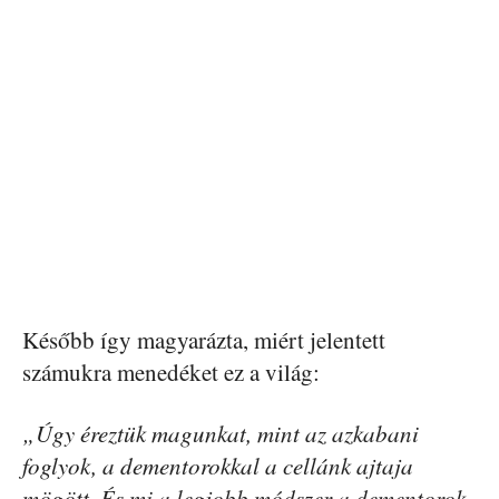
Később így magyarázta, miért jelentett
számukra menedéket ez a világ:
„Úgy éreztük magunkat, mint az azkabani
foglyok, a dementorokkal a cellánk ajtaja
mögött. És mi a legjobb módszer a dementorok