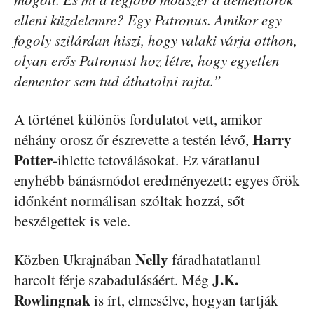
elleni küzdelemre? Egy Patronus. Amikor egy
fogoly szilárdan hiszi, hogy valaki várja otthon,
olyan erős Patronust hoz létre, hogy egyetlen
dementor sem tud áthatolni rajta.”
A történet különös fordulatot vett, amikor
Harry
néhány orosz őr észrevette a testén lévő,
Potter
-ihlette tetoválásokat. Ez váratlanul
enyhébb bánásmódot eredményezett: egyes őrök
időnként normálisan szóltak hozzá, sőt
beszélgettek is vele.
Nelly
Közben Ukrajnában
fáradhatatlanul
J.K.
harcolt férje szabadulásáért. Még
Rowlingnak
is írt, elmesélve, hogyan tartják