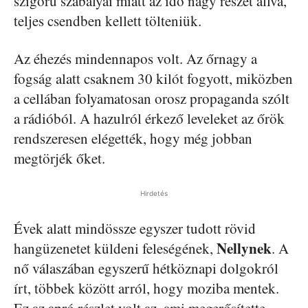
szigorú szabályai miatt az idő nagy részét állva,
teljes csendben kellett tölteniük.
Az éhezés mindennapos volt. Az őrnagy a
fogság alatt csaknem 30 kilót fogyott, miközben
a cellában folyamatosan orosz propaganda szólt
a rádióból. A hazulról érkező leveleket az őrök
rendszeresen elégették, hogy még jobban
megtörjék őket.
Hirdetés
Évek alatt mindössze egyszer tudott rövid
Nellynek
hangüzenetet küldeni feleségének,
. A
nő válaszában egyszerű hétköznapi dolgokról
írt, többek között arról, hogy moziba mentek.
Ez az apró részlet volt az, ami megerősítette