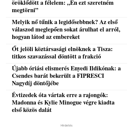
öröklődött a félelem: „Én ezt szeretném
megtörni”
Melyik nő tűnik a legidősebbnek? Az első
válaszod meglepően sokat árulhat el arról,
hogyan látod az embereket
Őt jelöli köztársasági elnöknek a Tisza:
titkos szavazással döntött a frakció
Újabb óriási elismerés Enyedi Ildikónak: a
Csendes barát bekerült a FIPRESCI
Nagydíj döntőjébe
Évtizedek óta vártak erre a rajongók:
Madonna és Kylie Minogue végre kiadta
első közös dalát
Hirdetés