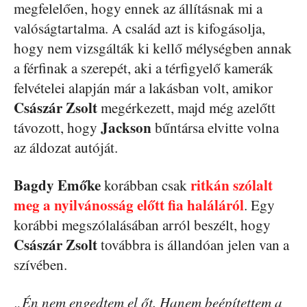
megfelelően, hogy ennek az állításnak mi a
valóságtartalma. A család azt is kifogásolja,
hogy nem vizsgálták ki kellő mélységben annak
a férfinak a szerepét, aki a térfigyelő kamerák
felvételei alapján már a lakásban volt, amikor
Császár Zsolt
megérkezett, majd még azelőtt
Jackson
távozott, hogy
bűntársa elvitte volna
az áldozat autóját.
Bagdy Emőke
ritkán szólalt
korábban csak
meg a nyilvánosság előtt fia haláláról
. Egy
korábbi megszólalásában arról beszélt, hogy
Császár Zsolt
továbbra is állandóan jelen van a
szívében.
„Én nem engedtem el őt. Hanem beépítettem a