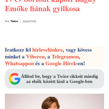
Emőke fiának gyilkosa
-
Írta:
Twice
2026/07/04
Facebook
Pinterest
WhatsApp
Iratkozz fel
hírlevelünkre
, vagy kövess
minket a
Viberen
, a
Telegramon
,
Whatsappon
és a
Google Hírek
-en!
Állítsd be, hogy a Twice cikkeit mindig
az elsők között lásd a Google-ben