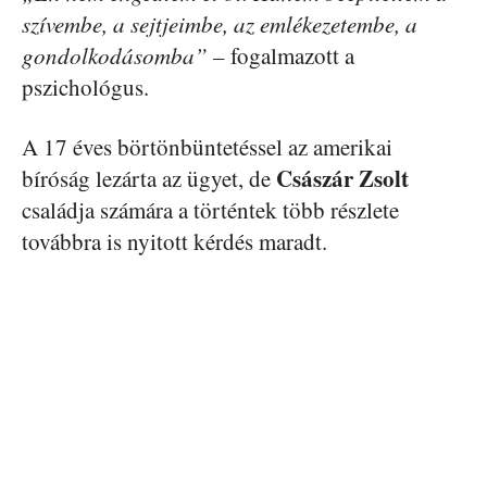
szívembe, a sejtjeimbe, az emlékezetembe, a
gondolkodásomba” –
fogalmazott a
pszichológus.
A 17 éves börtönbüntetéssel az amerikai
Császár Zsolt
bíróság lezárta az ügyet, de
családja számára a történtek több részlete
továbbra is nyitott kérdés maradt.