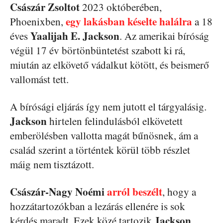
Császár Zsoltot
2023 októberében,
egy lakásban késelte halálra
Phoenixben,
a 18
Yaalijah E. Jackson
éves
. Az amerikai bíróság
végül 17 év börtönbüntetést szabott ki rá,
miután az elkövető vádalkut kötött, és beismerő
vallomást tett.
A bírósági eljárás így nem jutott el tárgyalásig.
Jackson
hirtelen felindulásból elkövetett
emberölésben vallotta magát bűnösnek, ám a
család szerint a történtek körül több részlet
máig nem tisztázott.
Császár-Nagy Noémi
arról beszélt
, hogy a
hozzátartozókban a lezárás ellenére is sok
Jackson
kérdés maradt. Ezek közé tartozik