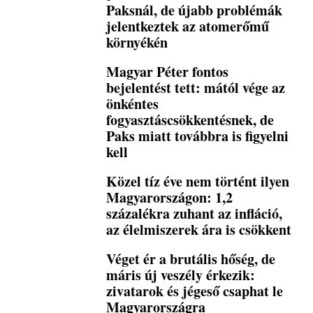
Paksnál, de újabb problémák
jelentkeztek az atomerőmű
környékén
Magyar Péter fontos
bejelentést tett: mától vége az
önkéntes
fogyasztáscsökkentésnek, de
Paks miatt továbbra is figyelni
kell
Közel tíz éve nem történt ilyen
Magyarországon: 1,2
százalékra zuhant az infláció,
az élelmiszerek ára is csökkent
Véget ér a brutális hőség, de
máris új veszély érkezik:
zivatarok és jégeső csaphat le
Magyarországra