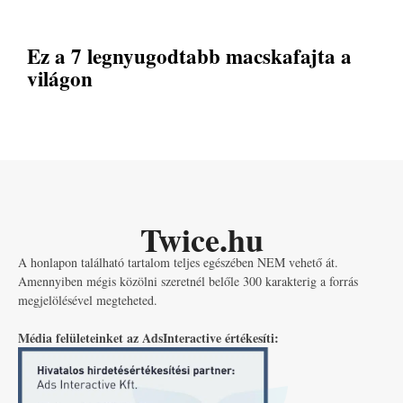
Ez a 7 legnyugodtabb macskafajta a
világon
Twice.hu
A honlapon található tartalom teljes egészében NEM vehető át.
Amennyiben mégis közölni szeretnél belőle 300 karakterig a forrás
megjelölésével megteheted.
Média felületeinket az AdsInteractive értékesíti: