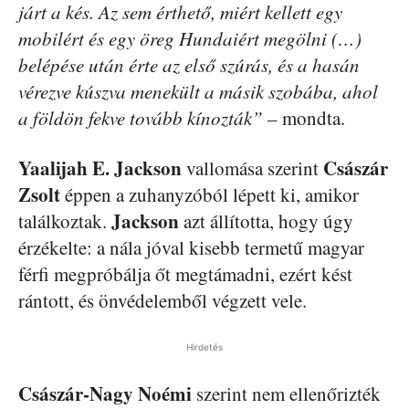
járt a kés. Az sem érthető, miért kellett egy
mobilért és egy öreg Hundaiért megölni (…)
belépése után érte az első szúrás, és a hasán
vérezve kúszva menekült a másik szobába, ahol
a földön fekve tovább kínozták” –
mondta.
Yaalijah E. Jackson
Császár
vallomása szerint
Zsolt
éppen a zuhanyzóból lépett ki, amikor
Jackson
találkoztak.
azt állította, hogy úgy
érzékelte: a nála jóval kisebb termetű magyar
férfi megpróbálja őt megtámadni, ezért kést
rántott, és önvédelemből végzett vele.
Hirdetés
Császár-Nagy Noémi
szerint nem ellenőrizték