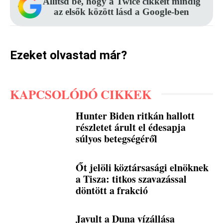
Állítsd be, hogy a Twice cikkeit mindig
az elsők között lásd a Google-ben
Ezeket olvastad már?
KAPCSOLÓDÓ CIKKEK
Hunter Biden ritkán hallott
részletet árult el édesapja
súlyos betegségéről
Őt jelöli köztársasági elnöknek
a Tisza: titkos szavazással
döntött a frakció
Javult a Duna vízállása