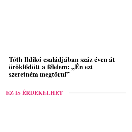
Tóth Ildikó családjában száz éven át
öröklődött a félelem: „Én ezt
szeretném megtörni”
EZ IS ÉRDEKELHET