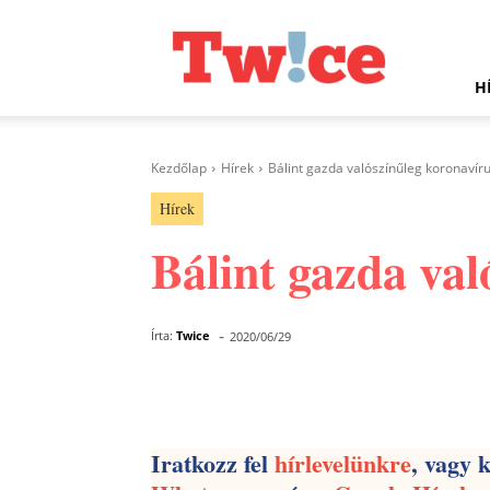
Twice.hu
H
Kezdőlap
Hírek
Bálint gazda valószínűleg koronavír
Hírek
Bálint gazda val
-
Írta:
Twice
2020/06/29
Facebook
Megosztás
Iratkozz fel
hírlevelünkre
, vagy 