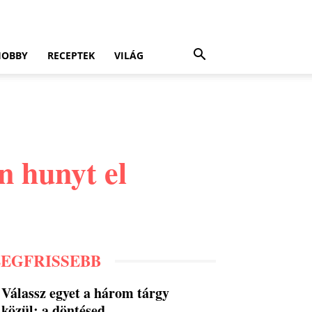
HOBBY
RECEPTEK
VILÁG
n hunyt el
LEGFRISSEBB
Válassz egyet a három tárgy
közül: a döntésed