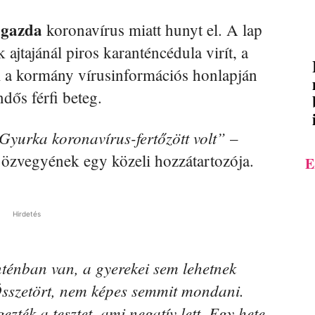
 gazda
koronavírus miatt hunyt el. A lap
ajtajánál piros karanténcédula virít, a
l a kormány vírusinformációs honlapján
dős férfi beteg.
 Gyurka koronavírus-fertőzött volt”
–
 özvegyének egy közeli hozzátartozója.
E
Hirdetés
ténban van, a gyerekei sem lehetnek
Összetört, nem képes semmit mondani.
ezték a tesztet, ami negatív lett. Egy hete