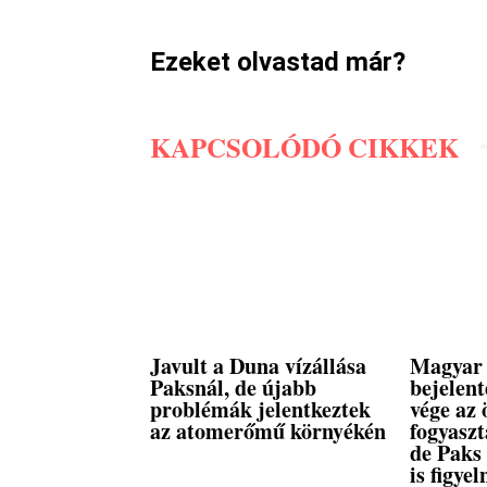
Ezeket olvastad már?
KAPCSOLÓDÓ CIKKEK
Javult a Duna vízállása
Magyar 
Paksnál, de újabb
bejelent
problémák jelentkeztek
vége az 
az atomerőmű környékén
fogyasz
de Paks
is figyel