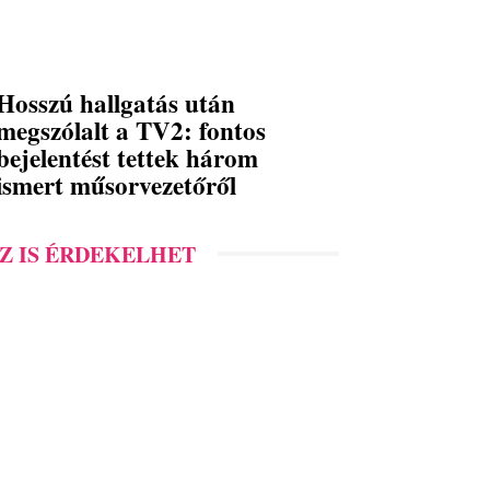
Hosszú hallgatás után
megszólalt a TV2: fontos
bejelentést tettek három
ismert műsorvezetőről
Z IS ÉRDEKELHET