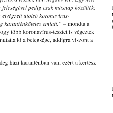
 feleségével pedig csak másnap közölték:
 elvégzett utolsó koronavírus-
ig karanténköteles emiatt.”
– mondta a
 hogy több koronavírus-tesztet is végeztek
mutatta ki a betegsége, addigra viszont a
nleg házi karanténban van, ezért a kertész