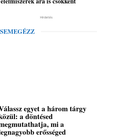
élelmiszerek ára is csökkent
Hirdetés
SEMEGÉZZ
Válassz egyet a három tárgy
közül: a döntésed
megmutathatja, mi a
legnagyobb erősséged