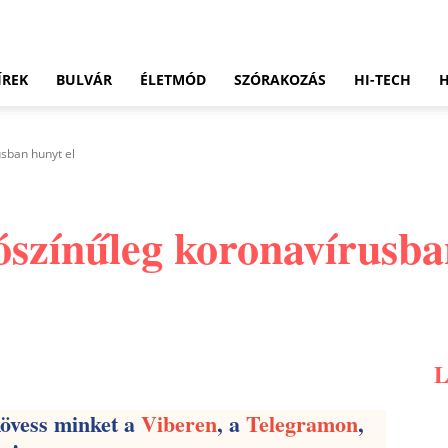
ÍREK
BULVÁR
ÉLETMÓD
SZÓRAKOZÁS
HI-TECH
usban hunyt el
ószínűleg koronavírusba
Pinterest
WhatsApp
Email
kövess minket a
Viberen
, a
Telegramon
,