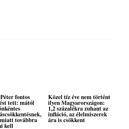
Péter fontos
Közel tíz éve nem történt
ést tett: mától
ilyen Magyarországon:
önkéntes
1,2 százalékra zuhant az
táscsökkentésnek,
infláció, az élelmiszerek
 miatt továbbra
ára is csökkent
ni kell