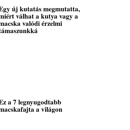
Egy új kutatás megmutatta,
miért válhat a kutya vagy a
macska valódi érzelmi
támaszunkká
Ez a 7 legnyugodtabb
macskafajta a világon