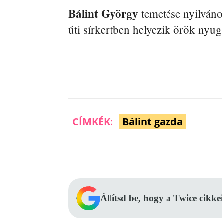
Bálint György
temetése nyilváno
úti sírkertben helyezik örök nyug
CÍMKÉK:
Bálint gazda
Facebook
Megosztás
Állítsd be, hogy a Twice cikke