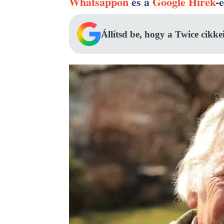
Whatsappon
és a
Google Hírek
-
Állítsd be, hogy a Twice cikke