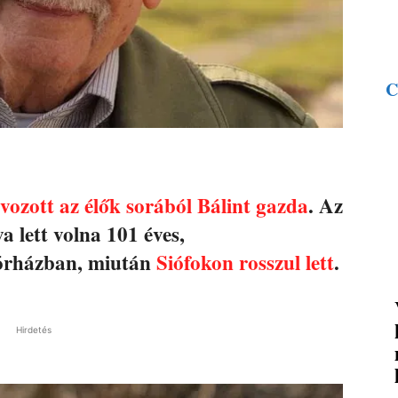
C
vozott az élők sorából Bálint gazda
. Az
 lett volna 101 éves,
kórházban, miután
Siófokon rosszul lett
.
Hirdetés