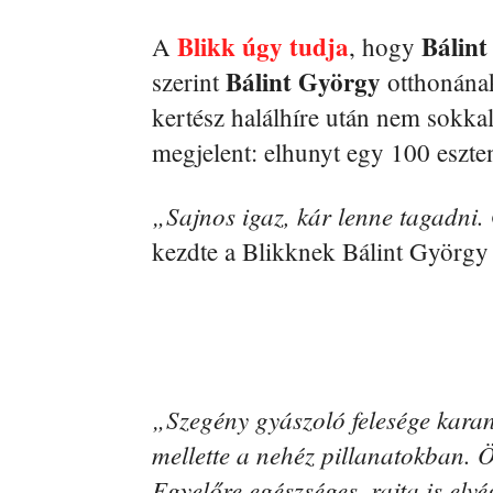
Blikk úgy tudja
Bálint
A
, hogy
Bálint György
szerint
otthonának 
kertész halálhíre után nem sokka
megjelent: elhunyt egy 100 eszten
„Sajnos igaz, kár lenne tagadni.
kezdte a Blikknek Bálint György
„Szegény gyászoló felesége karan
mellette a nehéz pillanatokban. 
Egyelőre egészséges, rajta is elvég