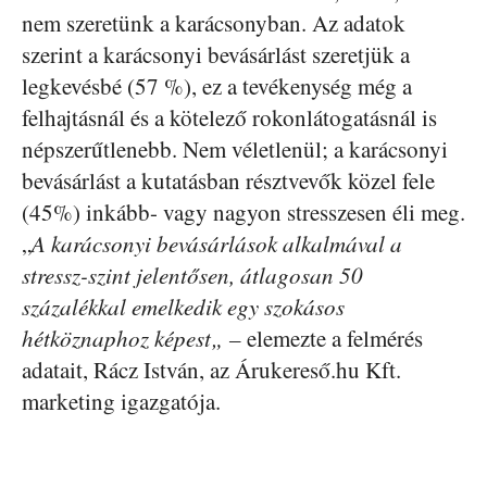
nem szeretünk a karácsonyban. Az adatok
szerint a karácsonyi bevásárlást szeretjük a
legkevésbé (57 %), ez a tevékenység még a
felhajtásnál és a kötelező rokonlátogatásnál is
népszerűtlenebb. Nem véletlenül; a karácsonyi
bevásárlást a kutatásban résztvevők közel fele
(45%) inkább- vagy nagyon stresszesen éli meg.
„
A karácsonyi bevásárlások alkalmával a
stressz-szint jelentősen, átlagosan 50
százalékkal emelkedik egy szokásos
hétköznaphoz képest„ –
elemezte a felmérés
adatait, Rácz István, az Árukereső.hu Kft.
marketing igazgatója.