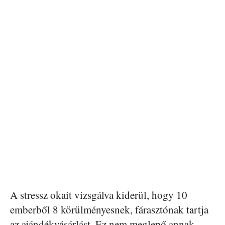
A stressz okait vizsgálva kiderül, hogy 10
emberből 8 körülményesnek, fárasztónak tartja
az ajándékvásárlást. Ez nem meglepő annak