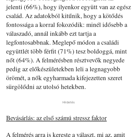
jelenti (66%), hogy ilyenkor együtt van az egész
család. Az adatokból kitűnik, hogy a kötődés
fontossága a korral fokozódik: minél idősebb a
válaszadó, annál inkább ezt tartja a
legfontosabbnak. Meglepő módon a családi
együttlét több férfit (71%) tesz boldoggá, mint
nőt (64%). A felmérésben résztvevők negyede
pedig az előkészületekben leli a legnagyobb
örömét, a nők egyharmada kifejezetten szeret
sürgölődni az utolsó hetekben.
Hirdetés
Bevásárlás: az első számú stressz faktor
A felmérés arra is kereste a választ, mi az, amit