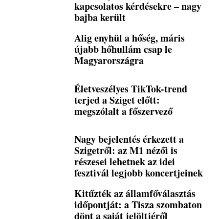
kapcsolatos kérdésekre – nagy
bajba került
Alig enyhül a hőség, máris
újabb hőhullám csap le
Magyarországra
Életveszélyes TikTok-trend
terjed a Sziget előtt:
megszólalt a főszervező
Nagy bejelentés érkezett a
Szigetről: az M1 nézői is
részesei lehetnek az idei
fesztivál legjobb koncertjeinek
Kitűzték az államfőválasztás
időpontját: a Tisza szombaton
dönt a saját jelöltjéről