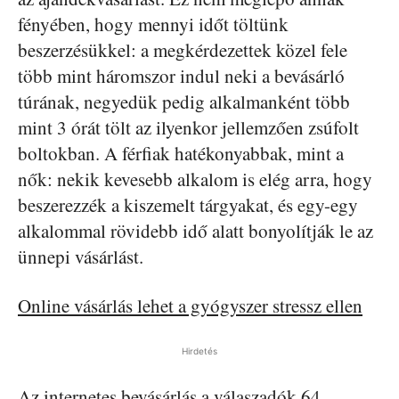
fényében, hogy mennyi időt töltünk
beszerzésükkel: a megkérdezettek közel fele
több mint háromszor indul neki a bevásárló
túrának, negyedük pedig alkalmanként több
mint 3 órát tölt az ilyenkor jellemzően zsúfolt
boltokban. A férfiak hatékonyabbak, mint a
nők: nekik kevesebb alkalom is elég arra, hogy
beszerezzék a kiszemelt tárgyakat, és egy-egy
alkalommal rövidebb idő alatt bonyolítják le az
ünnepi vásárlást.
Online vásárlás lehet a gyógyszer stressz ellen
Hirdetés
Az internetes bevásárlás a válaszadók 64